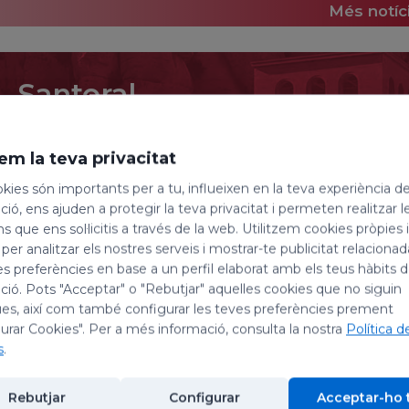
Més notíc
Santoral
7 d'agost de 2026
em la teva privacitat
Sant Albert de Sicília, sa
kies són importants per a tu, influeixen en la teva experiència d
ió, ens ajuden a protegir la teva privacitat i permeten realitzar l
Avui, dia 7 d’agost, celebrem la festivitat de sant Albe
ns que ens sol·licitis a través de la web. Utilitzem cookies pròpies 
seus companys màrtirs; i la de sant Gaietà, prever
 per analitzar els nostres serveis i mostrar-te publicitat relacion
es preferències en base a un perfil elaborat amb els teus hàbits 
ió. Pots "Acceptar" o "Rebutjar" aquelles cookies que no siguin
Sant Albert de Sicília, religiós
es, així com també configurar les teves preferències prement
També anomenat Albert de Trapani, va néixer a Trapan
urar Cookies". Per a més informació, consulta la nostra
Política d
convent del Carme que hi havia a prop, i més tard va
s
.
Carmelità. Al llarg de la seva vida va convertir a la
atribuir nombroses guaricions miraculoses. Fou cèl
Rebutjar
Configurar
Acceptar-ho 
pregària. Va descansar en el Senyor segurament el 