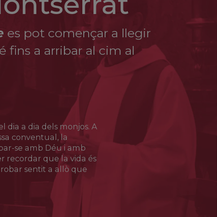
Montserrat
e
es pot començar a llegir
fins a arribar al cim al
l dia a dia dels monjos. A
Missa conventual, la
obar-se amb Déu i amb
 recordar que la vida és
robar sentit a allò que