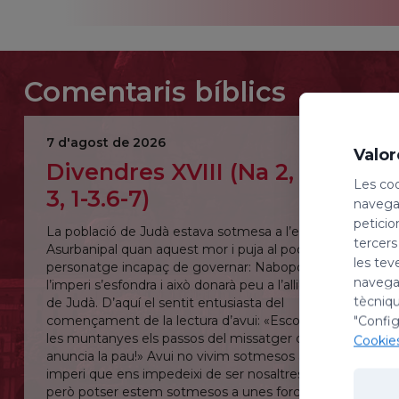
Comentaris bíblics
7 d'agost de 2026
Valor
Divendres XVIII (Na 2, 1.3 –
Les coo
3, 1-3.6-7)
navegac
peticio
La població de Judà estava sotmesa a l’emperador
tercers
Asurbanipal quan aquest mor i puja al poder un
les tev
personatge incapaç de governar: Nabopdasar;
navegac
l’imperi s’esfondra i això donarà peu a l’alliberament
tècniqu
de Judà. D’aquí el sentit entusiasta del
començament de la lectura d’avui: «Escolteu per
"Config
les muntanyes els passos del missatger que
Cookie
anuncia la pau!» Avui no vivim sotmesos a un
imperi que ens impedeixi de ser nosaltres mateixos,
però potser estem sotmesos a unes forces que,