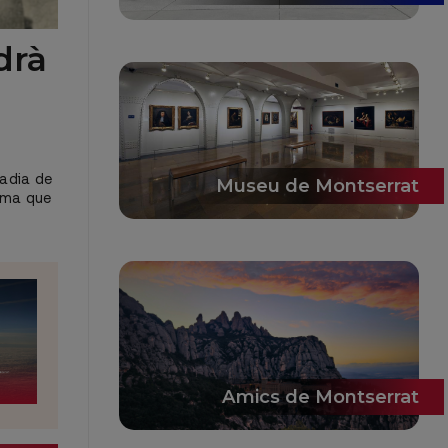
drà
badia de
Museu de Montserrat
nema que
Amics de Montserrat