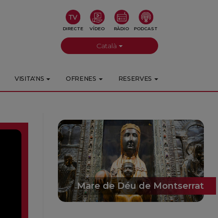
DIRECTE
VÍDEO
RÀDIO
PODCAST
Català
VISITA'NS
OFRENES
RESERVES
Mare de Déu de Montserrat