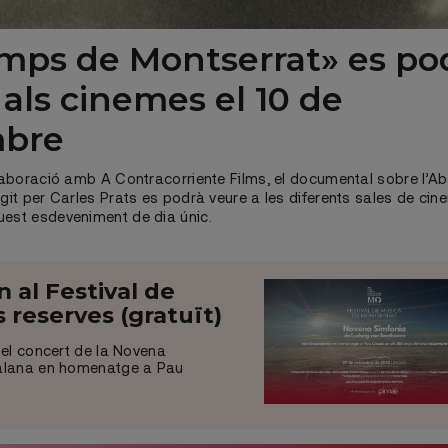
emps de Montserrat» es po
 als cinemes el 10 de
mbre
l·laboració amb A Contracorriente Films, el documental sobre l’A
igit per Carles Prats es podrà veure a les diferents sales de ci
uest esdeveniment de dia únic.
al Festival de
 reserves (gratuït)
 el concert de la Novena
talana en homenatge a Pau