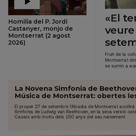
«El t
Homilia del P. Jordi
veure
Castanyer, monjo de
Montserrat (2 agost
sete
2026)
Fruit de la co
Montserrat dir
se sumin a aq
La Novena Simfonia de Beethoven 
Música de Montserrat: obertes les
El proper 27 de setembre l'Abadia de Montserrat acollirà
Simfonia de Ludwig van Beethoven, en la seva versió ca
Casals amb motiu dels 150 anys del seu naixement.