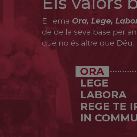
Els valors
El lema
Ora, Lege, Labo
de de la seva base per ana
que no és altre que Déu.
ORA
LEGE
LABORA
REGE TE 
IN COMMU