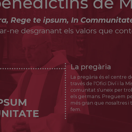
 benedictins de 
ra, Rege te ipsum, In Communitat
r-ne desgranant els valors que conté 
La pregària
La pregària és el centre de
través de l'Ofici Diví i la 
comunitat s'uneix per tr
els germans. Preguem per
IPSUM
més gran que nosaltres i t
fem.
NITATE