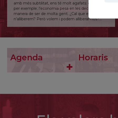
amb més subtilitat, ens té molt agafats: els diners,
per exemple; l’economia pesa en les decisions i la
manera de ser de molta gent. ¿Cal que ens
n’alliberem? Però volem i podem alliberar-nos?
Senyor, allibera’m fins i tot d’allò que no en sóc
conscient.
Agenda
Horaris