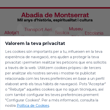
Valorem la teva privacitat
Les cookies són importants per a tu, influeixen en la teva
experiència de navegació, ens ajuden a protegir la teva
privacitat i permeten realitzar les peticions que ens sol·licitis
a través de la web. Utilitzem cookies pròpies i de tercers
per analitzar els nostres serveis i mostrar-te publicitat
relacionada com les teves preferències en base a un perfil
elaborat amb els teus hàbits de navegació. Pots "Acceptar"
o "Rebutjar" aquelles cookies que no siguin tècniques, així
com també configurar les teves preferències prement
"Configurar Cookies". Per a més informació, consulta la
© 2026 Abadia de Montserrat
nostra
Política de Cookies
.
Avís legal
|
Política de privacitat
|
Política de Cookies
|
Política de