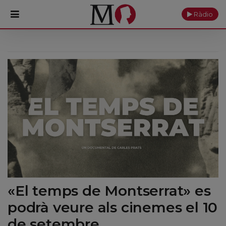
Ràdio
PORTADA
Monestir
Cultura
Actualitat
Fundació
Visita'ns
«El temps de Montserrat» es
Ofrenes
podrà veure als cinemes el 10
Reserves
de setembre