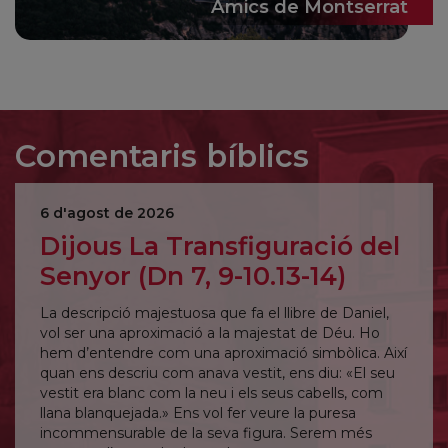
Amics de Montserrat
Comentaris bíblics
6 d'agost de 2026
Dijous La Transfiguració del
Senyor (Dn 7, 9-10.13-14)
La descripció majestuosa que fa el llibre de Daniel,
vol ser una aproximació a la majestat de Déu. Ho
hem d’entendre com una aproximació simbòlica. Així
quan ens descriu com anava vestit, ens diu: «El seu
vestit era blanc com la neu i els seus cabells, com
llana blanquejada.» Ens vol fer veure la puresa
incommensurable de la seva figura. Serem més