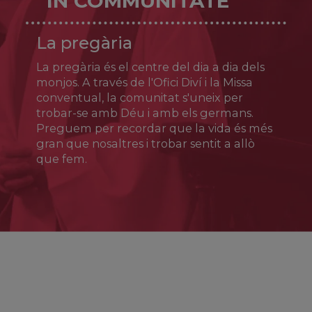
IN COMMUNITATE
Ja foren cantats a finals del mateix segle IV
La pregària
per Aureli Prudenci: «Sempre serà una glòria
per Alcalà el tenir a la seva falda la sang de
La pregària és el centre del dia a dia dels
Just amb la de Pastor». El culte dels germans
s’estengué aviat a tota la litúrgia hispànica.
monjos. A través de l'Ofici Diví i la Missa
conventual, la comunitat s'uneix per
trobar-se amb Déu i amb els germans.
Preguem per recordar que la vida és més
gran que nosaltres i trobar sentit a allò
que fem.