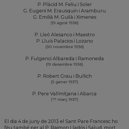
P. Plàcid M. Feliu i Soler
G. Eugeni M. Erausquin i Aramburu
G. Emilià M. Guilà i Ximenes
(19 agost 1936)
P. Lleó Alesanco i Maestro
P. Lluís Palacios i Lozano
(30 novembre 1936)
P. Fulgenci Albareda i Ramoneda
(19 desembre 1936)
P. Robert Grau i Bullich
(5 gener 1937)
P. Pere Vallmitjana i Abarca
(?? març 1937)
El dia 4 de juny de 2013 el Sant Pare Francesc ho
féu també per al P. Raimon Lladós i Salud, mort