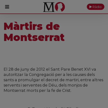
Ràdio
Màrtirs de
PORTADA
Montserrat
Monestir
Cultura
Actualitat
El 28 de juny de 2012 el Sant Pare Benet XVI va
Fundació
autoritzar la Congregació per a les causes dels
sants a promulgar el decret de martiri, entre altres
Visita'ns
servents i serventes de Déu, dels monjos de
Montserrat morts per la fe de Crist.
Ofrenes
Reserves