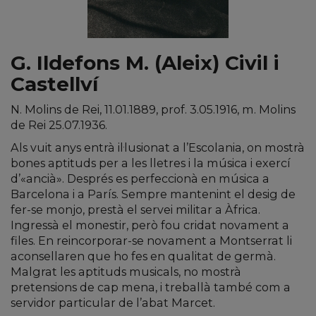
G. Ildefons M. (Aleix) Civil i
Castellví
N. Molins de Rei, 11.01.1889, prof. 3.05.1916, m. Molins
de Rei 25.07.1936.
Als vuit anys entrà il·lusionat a l’Escolania, on mostrà
bones aptituds per a les lletres i la música i exercí
d’«ancià». Després es perfeccionà en música a
Barcelona i a París. Sempre mantenint el desig de
fer-se monjo, prestà el servei militar a Àfrica.
Ingressà el monestir, però fou cridat novament a
files. En reincorporar-se novament a Montserrat li
aconsellaren que ho fes en qualitat de germà.
Malgrat les aptituds musicals, no mostrà
pretensions de cap mena, i treballà també com a
servidor particular de l’abat Marcet.