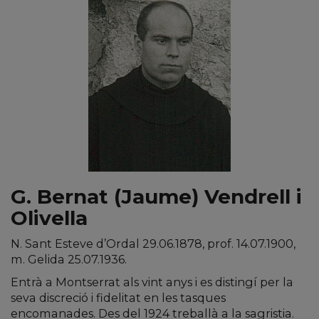
G. Bernat (Jaume) Vendrell i
Olivella
N. Sant Esteve d’Ordal 29.06.1878, prof. 14.07.1900,
m. Gelida 25.07.1936.
Entrà a Montserrat als vint anys i es distingí per la
seva discreció i fidelitat en les tasques
encomanades. Des del 1924 treballà a la sagristia.