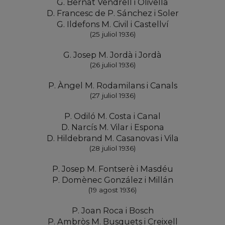
G. Bernat Vendrell i Olivella
D. Francesc de P. Sánchez i Soler
G. Ildefons M. Civil i Castellví
(25 juliol 1936)
G. Josep M. Jordà i Jordà
(26 juliol 1936)
P. Àngel M. Rodamilans i Canals
(27 juliol 1936)
P. Odiló M. Costa i Canal
D. Narcís M. Vilar i Espona
D. Hildebrand M. Casanovas i Vila
(28 juliol 1936)
P. Josep M. Fontserè i Masdéu
P. Domènec González i Millán
(19 agost 1936)
P. Joan Roca i Bosch
P. Ambròs M. Busquets i Creixell