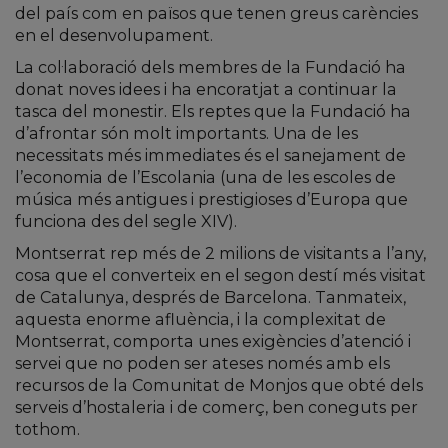
del país com en països que tenen greus carències
en el desenvolupament.
La col·laboració dels membres de la Fundació ha
donat noves idees i ha encoratjat a continuar la
tasca del monestir. Els reptes que la Fundació ha
d’afrontar són molt importants. Una de les
necessitats més immediates és el sanejament de
l’economia de l’Escolania (una de les escoles de
música més antigues i prestigioses d’Europa que
funciona des del segle XIV).
Montserrat rep més de 2 milions de visitants a l’any,
cosa que el converteix en el segon destí més visitat
de Catalunya, després de Barcelona. Tanmateix,
aquesta enorme afluència, i la complexitat de
Montserrat, comporta unes exigències d’atenció i
servei que no poden ser ateses només amb els
recursos de la Comunitat de Monjos que obté dels
serveis d’hostaleria i de comerç, ben coneguts per
tothom.