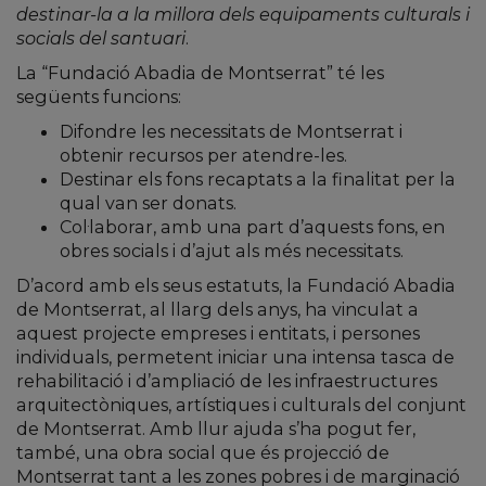
destinar-la a la millora dels equipaments culturals i
socials del santuari
.
La “Fundació Abadia de Montserrat” té les
següents funcions:
Difondre les necessitats de Montserrat i
obtenir recursos per atendre-les.
Destinar els fons recaptats a la finalitat per la
qual van ser donats.
Col·laborar, amb una part d’aquests fons, en
obres socials i d’ajut als més necessitats.
D’acord amb els seus estatuts, la Fundació Abadia
de Montserrat, al llarg dels anys, ha vinculat a
aquest projecte empreses i entitats, i persones
individuals, permetent iniciar una intensa tasca de
rehabilitació i d’ampliació de les infraestructures
arquitectòniques, artístiques i culturals del conjunt
de Montserrat. Amb llur ajuda s’ha pogut fer,
també, una obra social que és projecció de
Montserrat tant a les zones pobres i de marginació