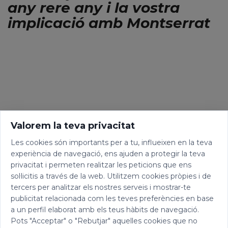
any rere any i la vostra
implicació amb Montserrat
Valorem la teva privacitat
Les cookies són importants per a tu, influeixen en la teva
experiència de navegació, ens ajuden a protegir la teva
privacitat i permeten realitzar les peticions que ens
sol·licitis a través de la web. Utilitzem cookies pròpies i de
tercers per analitzar els nostres serveis i mostrar-te
publicitat relacionada com les teves preferències en base
a un perfil elaborat amb els teus hàbits de navegació.
Pots "Acceptar" o "Rebutjar" aquelles cookies que no