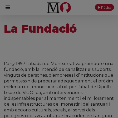
Ràdio
La Fundació
PORTADA
Monestir
Cultura
L’any 1997 l’abadia de Montserrat va promoure una
Actualitat
fundació, amb la intenció de canalitzar els suports,
vinguts de persones, d’empreses i d’institucions que
Fundació
permetessin de preparar adequadament el pròxim
mil·lenari del monestir instituït per l’abat de Ripoll i
Visita'ns
bisbe de Vic Oliba, amb intervencions
indispensables per al manteniment i el millorament
Ofrenes
de les infraestructures del monestir i del santuari i
amb accions culturals, socials, al servei dels
Reserves
pelegrins i dels visitants que hi acuden en tan gran