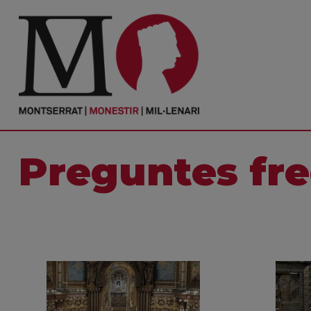
PORTADA
Monestir
Cultura
Preguntes fr
Actualitat
Fundació
Visita'ns
Ofrenes
Reserves