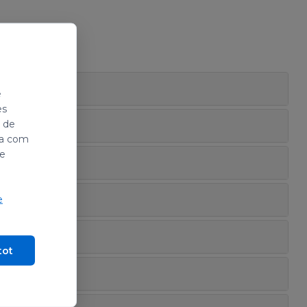
e
es
i de
ada com
de
e
tot