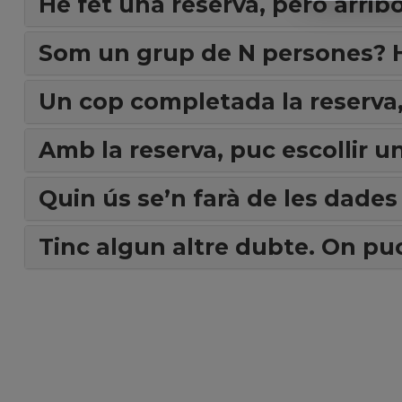
He fet una reserva, però arrib
Som un grup de N persones? H
Un cop completada la reserva,
Amb la reserva, puc escollir u
Quin ús se’n farà de les dades 
Tinc algun altre dubte. On p