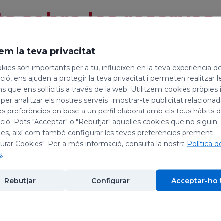
s sobre les reserves
em la teva privacitat
kies són importants per a tu, influeixen en la teva experiència d
ió, ens ajuden a protegir la teva privacitat i permeten realitzar l
serva?
ns que ens sol·licitis a través de la web. Utilitzem cookies pròpies 
 per analitzar els nostres serveis i mostrar-te publicitat relacion
es preferències en base a un perfil elaborat amb els teus hàbits 
 accedir igualment?
ió. Pots "Acceptar" o "Rebutjar" aquelles cookies que no siguin
es, així com també configurar les teves preferències prement
 la meva reserva?
urar Cookies". Per a més informació, consulta la nostra
Política d
s
.
Rebutjar
Configurar
Acceptar-ho 