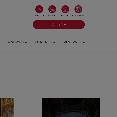
DIRECTE
VÍDEO
RÀDIO
PODCAST
Català
VISITA'NS
OFRENES
RESERVES