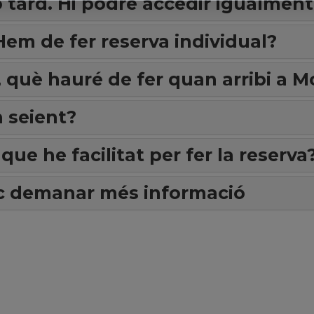
o tard. Hi podré accedir igualment
em de fer reserva individual?
 què hauré de fer quan arribi a M
n seient?
que he facilitat per fer la reserva
uc demanar més informació