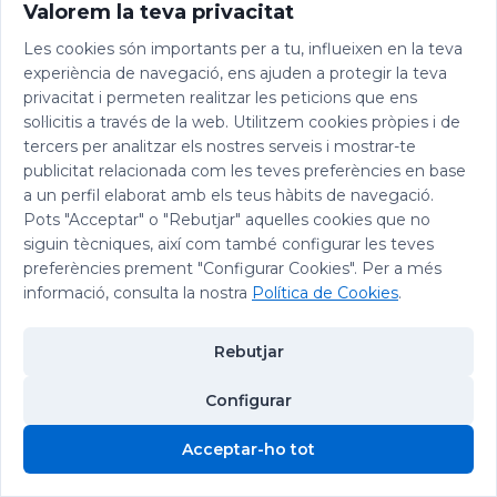
Valorem la teva privacitat
Les cookies són importants per a tu, influeixen en la teva
experiència de navegació, ens ajuden a protegir la teva
privacitat i permeten realitzar les peticions que ens
sol·licitis a través de la web. Utilitzem cookies pròpies i de
tercers per analitzar els nostres serveis i mostrar-te
publicitat relacionada com les teves preferències en base
a un perfil elaborat amb els teus hàbits de navegació.
Pots "Acceptar" o "Rebutjar" aquelles cookies que no
siguin tècniques, així com també configurar les teves
preferències prement "Configurar Cookies". Per a més
informació, consulta la nostra
Política de Cookies
.
© 2026 Abadia de Montserrat
Rebutjar
Avís legal
|
Política de privacitat
|
Política de Cookies
|
Política de
Xarxes Socials
Configurar
Acceptar-ho tot
Cookies