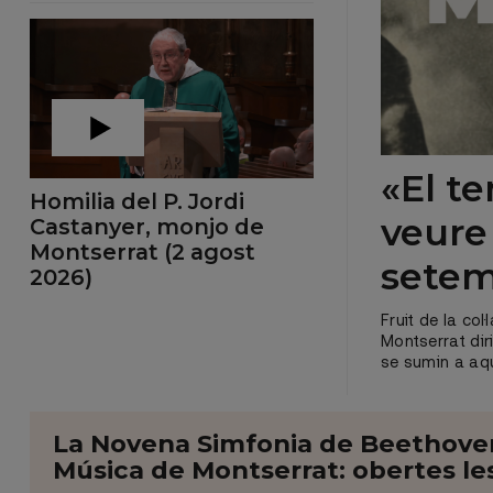
«El t
Homilia del P. Jordi
veure
Castanyer, monjo de
Montserrat (2 agost
sete
2026)
Fruit de la co
Montserrat dir
se sumin a aq
La Novena Simfonia de Beethoven 
Música de Montserrat: obertes les