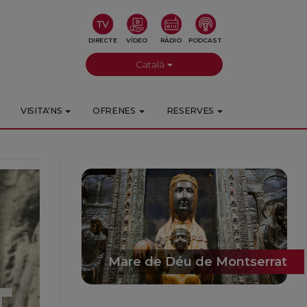
DIRECTE
VÍDEO
RÀDIO
PODCAST
Català
VISITA'NS
OFRENES
RESERVES
Mare de Déu de Montserrat