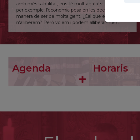
amb més subtilitat, ens té molt agafats: els diners,
per exemple; l’economia pesa en les decisions i la
manera de ser de molta gent. ¿Cal que ens
n’alliberem? Però volem i podem alliberar-nos?
Senyor, allibera’m fins i tot d’allò que no en sóc
conscient.
Agenda
Horaris