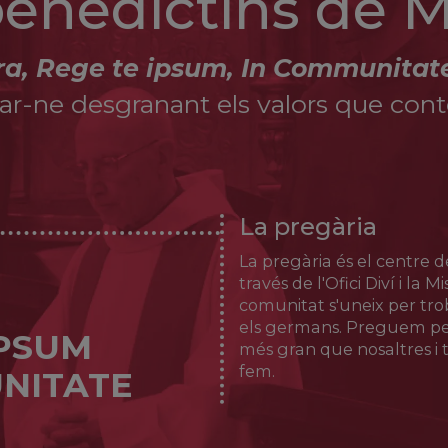
 benedictins de 
ra, Rege te ipsum, In Communitat
r-ne desgranant els valors que conté 
La pregària
La pregària és el centre de
través de l'Ofici Diví i la 
comunitat s'uneix per tr
els germans. Preguem per
IPSUM
més gran que nosaltres i t
fem.
NITATE