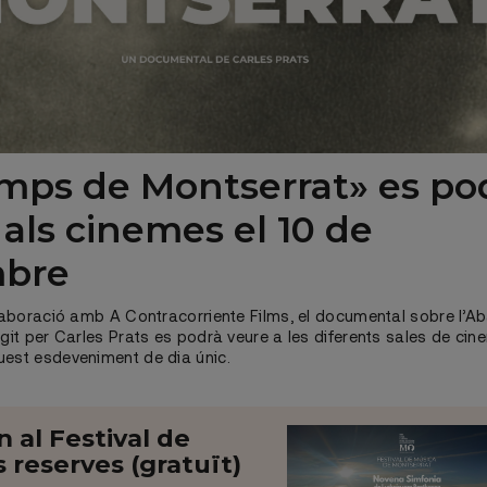
emps de Montserrat» es po
 als cinemes el 10 de
mbre
l·laboració amb A Contracorriente Films, el documental sobre l’A
igit per Carles Prats es podrà veure a les diferents sales de ci
uest esdeveniment de dia únic.
al Festival de
 reserves (gratuït)