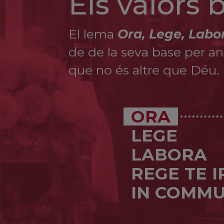
Els valors
El lema
Ora, Lege, Labo
de de la seva base per ana
que no és altre que Déu.
ORA
LEGE
LABORA
REGE TE 
IN COMMU