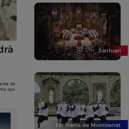
drà
Santuari
badia de
nema que
Escolania de Montserrat