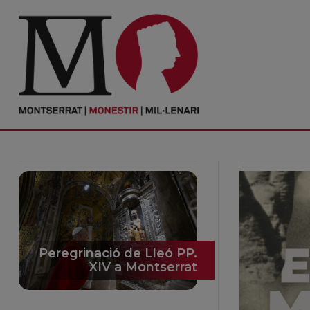
PORTADA
Monestir
Cultura
Actualitat
Fundació
Visita'ns
Peregrinació de Lleó PP.
XIV a Montserrat
Ofrenes
Reserves