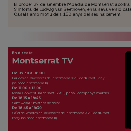
El proper 27 de setembre l'Abadia de Montserrat acollirà
Simfonia de Ludwig van Beethoven, en la seva versió ca
Casals amb motiu dels 150 anys del seu naixement.
En directe
Montserrat TV
De 07:30 a 08:00
Laudes del divendres de la setmana XVIII de durant l'any
(salmòdia setmana II)
De 11:00 a 12:00
Missa Conventual de sant Sixt II, papa i companys màrtirs
De 18:15 a 18:45
Sant Rosari: misteris de dolor
De 18:45 a 19:30
Ofici de Vespres del divendres de la setmana XVIII de durant
l'any (salmòdia setmana II)