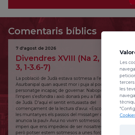
Comentaris bíblics
7 d'agost de 2026
Valor
Divendres XVIII (Na 2, 1.3 –
Les coo
3, 1-3.6-7)
navegac
peticio
La població de Judà estava sotmesa a l’emperador
tercers
Asurbanipal quan aquest mor i puja al poder un
les tev
personatge incapaç de governar: Nabopdasar;
navegac
l’imperi s’esfondra i això donarà peu a l’alliberament
tècniqu
de Judà. D’aquí el sentit entusiasta del
començament de la lectura d’avui: «Escolteu per
"Config
les muntanyes els passos del missatger que
Cookie
anuncia la pau!» Avui no vivim sotmesos a un
imperi que ens impedeixi de ser nosaltres mateixos,
però potser estem sotmesos a unes forces que,