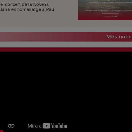
 el concert de la Novena
talana en homenatge a Pau
Més notíc