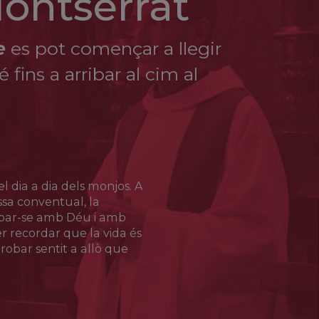
Montserrat
e
es pot començar a llegir
fins a arribar al cim al
l dia a dia dels monjos. A
Missa conventual, la
obar-se amb Déu i amb
 recordar que la vida és
robar sentit a allò que