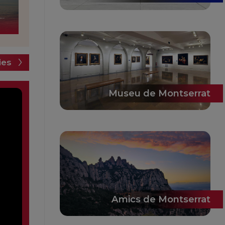
ies
Museu de Montserrat
Amics de Montserrat