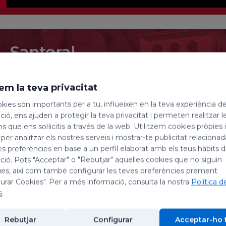
Santoral
7 d'agost de 2026
em la teva privacitat
Sant Albert de Sicília, sa
kies són importants per a tu, influeixen en la teva experiència d
ió, ens ajuden a protegir la teva privacitat i permeten realitzar l
Avui, dia 7 d’agost, celebrem la festivitat de sant Albe
ns que ens sol·licitis a través de la web. Utilitzem cookies pròpies 
seus companys màrtirs; i la de sant Gaietà, prever
 per analitzar els nostres serveis i mostrar-te publicitat relacion
es preferències en base a un perfil elaborat amb els teus hàbits 
ió. Pots "Acceptar" o "Rebutjar" aquelles cookies que no siguin
Sant Albert de Sicília, religiós
es, així com també configurar les teves preferències prement
També anomenat Albert de Trapani, va néixer a Trapan
urar Cookies". Per a més informació, consulta la nostra
Política d
convent del Carme que hi havia a prop, i més tard va
s
.
Carmelità. Al llarg de la seva vida va convertir a la
atribuir nombroses guaricions miraculoses. Fou cèl
Rebutjar
Configurar
Acceptar-ho 
pregària. Va descansar en el Senyor segurament el 