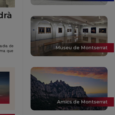
drà
badia de
Museu de Montserrat
nema que
Amics de Montserrat