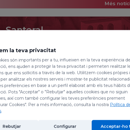
Més notíc
Santoral
8 d'agost de 2026
em la teva privacitat
Sant Domènec de Guzmán
kies són importants per a tu, influeixen en la teva experiència d
Bonifàcia Rodríguez
ió, ens ajuden a protegir la teva privacitat i permeten realitzar l
ns que ens sol·licitis a través de la web. Utilitzem cookies pròpies 
 per analitzar els nostres serveis i mostrar-te publicitat relacion
Avui, dia 8 d’agost, celebrem la festivitat de sa
es preferències en base a un perfil elaborat amb els teus hàbits 
Ciríac, màrtir; i la de la santa Bonifàcia Rodríguez, r
ió. Pots "Acceptar" o "Rebutjar" aquelles cookies que no siguin
es, així com també configurar les teves preferències prement
Sant Domènec de Guzmán, prevere
urar Cookies". Per a més informació, consulta la nostra
Política d
s
.
Va néixer cap al 1170 a Caleruega, un poblet de la 
teologia a Palència i,desitjós de vida cristiana, va
Rebutjar
Configurar
Acceptar-ho 
catedral d’Osma. Acompanyant el seu bisbe en una