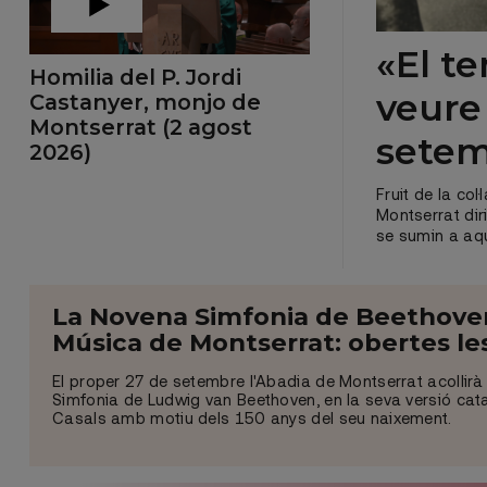
«El t
Homilia del P. Jordi
veure
Castanyer, monjo de
Montserrat (2 agost
sete
2026)
Fruit de la co
Montserrat dir
se sumin a aq
La Novena Simfonia de Beethoven 
Música de Montserrat: obertes les
El proper 27 de setembre l'Abadia de Montserrat acollirà
Simfonia de Ludwig van Beethoven, en la seva versió ca
Casals amb motiu dels 150 anys del seu naixement.