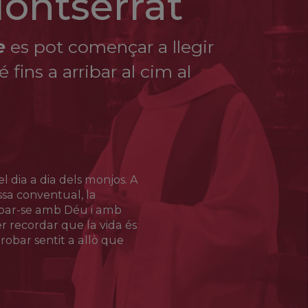
Montserrat
sa
e
es pot començar a llegir
fins a arribar al cim al
cció espiritual del jesuïta P. Francesc Xavier
ler de cordoneria i passamaneria de Salamanca amb
feina i la pregària. Aquesta va ser l’avantsala
ongregació nascuda per promoure la dona de
l treball, segons l’exemple de la Sagrada
 i va superar grans adversitats per complir la seva
a ser canonitzada el 2011.
l dia a dia dels monjos. A
Missa conventual, la
obar-se amb Déu i amb
 recordar que la vida és
robar sentit a allò que