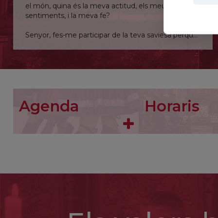
el món, quina és la meva actitud, els meus
sentiments, i la meva fe?
Senyor, fes-me participar de la teva saviesa perquè
pugui comprendre, almenys una mica, la teva visió
davant el mal.
Agenda
Horaris