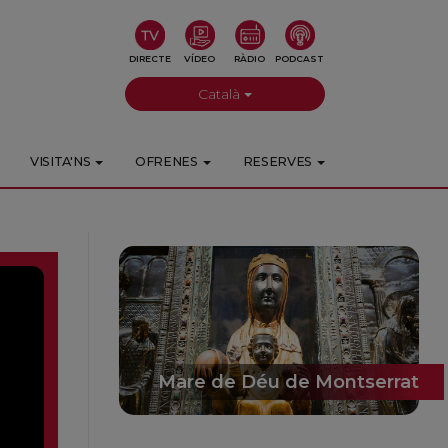
DIRECTE
VÍDEO
RÀDIO
PODCAST
Català
VISITA'NS
OFRENES
RESERVES
Mare de Déu de Montserrat