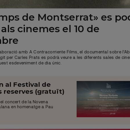
emps de Montserrat» es po
 als cinemes el 10 de
mbre
l·laboració amb A Contracorriente Films, el documental sobre l’A
igit per Carles Prats es podrà veure a les diferents sales de ci
uest esdeveniment de dia únic.
al Festival de
 reserves (gratuït)
 el concert de la Novena
talana en homenatge a Pau