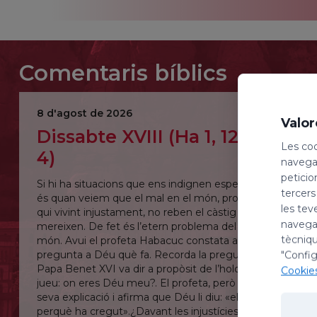
Comentaris bíblics
8 d'agost de 2026
Valor
Dissabte XVIII (Ha 1, 12 – 2,
Les coo
4)
navegac
peticio
Si hi ha situacions que ens indignen especialment
tercers
és quan veiem que el mal en el món, provocat pels
les tev
qui vivint injustament, no reben el càstig que es
navegac
mereixen. De fet és l’etern problema del mal en el
tècniqu
món. Avui el profeta Habacuc constata això i li
pregunta a Déu què fa. Recorda la pregunta que el
"Config
Papa Benet XVI va dir a propòsit de l’holocaust
Cookie
jueu: on eres Déu meu?. El profeta, però acaba la
seva explicació i afirma que Déu li diu: «el just viurà
perquè ha cregut».¿Davant les injustícies i el mal en