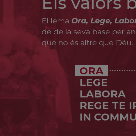
Els valors
El lema
Ora, Lege, Labo
de de la seva base per ana
que no és altre que Déu.
ORA
LEGE
LABORA
REGE TE 
IN COMMU