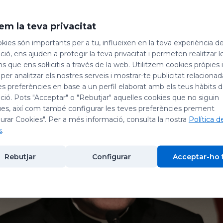
 gairebé cent anys que els monjos de l’Abadia de Montserr
aços amb el Principat d’Andorra, amb el qual quasi un segl
em la teva privacitat
a i agraïment per aquell acolliment que va rebre enmig 
kies són importants per a tu, influeixen en la teva experiència d
ítica i bèl·lica que vivia el país.
ió, ens ajuden a protegir la teva privacitat i permeten realitzar l
ns que ens sol·licitis a través de la web. Utilitzem cookies pròpies 
 per analitzar els nostres serveis i mostrar-te publicitat relacion
es preferències en base a un perfil elaborat amb els teus hàbits 
ió. Pots "Acceptar" o "Rebutjar" aquelles cookies que no siguin
es, així com també configurar les teves preferències prement
urar Cookies". Per a més informació, consulta la nostra
Política d
s
.
Rebutjar
Configurar
Acceptar-ho 