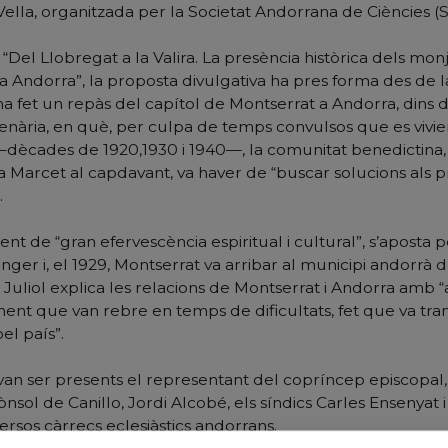
Vella, organitzada per la Societat Andorrana de Ciències (
l “Del Llobregat a la Valira. La presència històrica dels mon
a Andorra”, la proposta divulgativa ha pres forma des de l
ha fet un repàs del capítol de Montserrat a Andorra, dins d
·lenària, en què, per culpa de temps convulsos que es vivie
dècades de 1920,1930 i 1940—, la comunitat benedictina,
a Marcet al capdavant, va haver de “buscar solucions als
.
 de “gran efervescència espiritual i cultural”, s’aposta pe
anger i, el 1929, Montserrat va arribar al municipi andorrà d
t Juliol explica les relacions de Montserrat i Andorra amb 
iment que van rebre en temps de dificultats, fet que va tr
el país”.
i van ser presents el representant del copríncep episcopal
ònsol de Canillo, Jordi Alcobé, els síndics Carles Ensenyat 
versos càrrecs eclesiàstics andorrans.