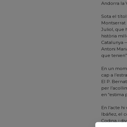
Andorra la 
Sota el títo
Montserrat 
Juliol, que 
història mil
Catalunya —
Antoni Mari
que tenien”
En un moment
cap a l’estr
El P. Berna
per l’acoll
en “estima p
En l’acte h
Ibáñez, el c
Codina, i di