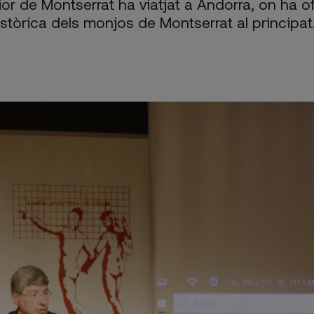
ior de Montserrat ha viatjat a Andorra, on ha o
istòrica dels monjos de Montserrat al principat