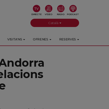
DIRECTE
VÍDEO
RÀDIO
PODCAST
Català
VISITA'NS
OFRENES
RESERVES
a Andorra
elacions
de