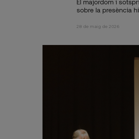
El majordom i sotspr
sobre la presència h
28 de maig de 2026