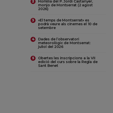
Homilia del P. Jordi Castanyer,
2
monjo de Montserrat (2 agost
2026)
«El temps de Montserrat» es
3
podrà veure als cinemes el 10 de
setembre
Dades de l’observatori
4
meteorològic de Montserrat:
juliol del 2026
Obertes les inscripcions a la VII
5
edició del curs sobre la Regla de
Sant Benet