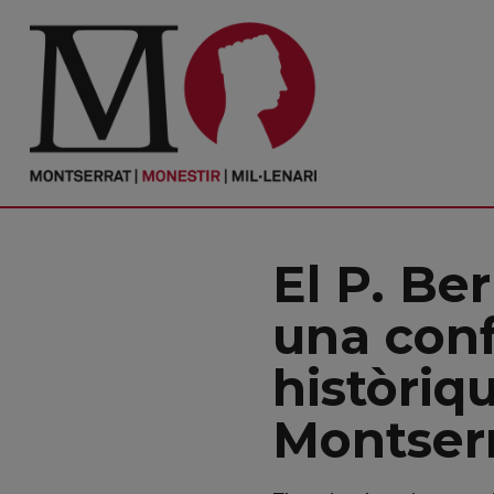
PORTADA
Monestir
Cultura
El P. Be
Actualitat
una conf
Fundació
històriq
Visita'ns
Montserr
Ofrenes
Reserves