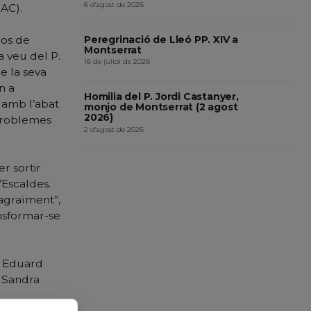
6 d'agost de 2026
SAC).
Peregrinació de Lleó PP. XIV a
jos de
Montserrat
a veu del P.
16 de juliol de 2026
e la seva
n a
Homilia del P. Jordi Castanyer,
 amb l’abat
monjo de Montserrat (2 agost
2026)
 problemes
2 d'agost de 2026
r sortir
’Escaldes.
“agraïment”,
ansformar-se
, Eduard
i Sandra