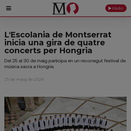
Ràdio
PORTADA
L'Escolania de Montserrat
inicia una gira de quatre
Monestir
concerts per Hongria
Cultura
Del 25 al 30 de maig participa en un reconegut festival de
música sacra a Hongria.
Actualitat
25 de maig de 2026
Fundació
Visita'ns
Ofrenes
Reserves