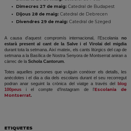
Dimecres 27 de maig:
 Catedral de Budapest
Dijous 28 de maig:
 Catedral de Debrecen
Divendres 29 de maig:
 Catedral de Szeged
A causa d'aquest compromís internacional, l'Escolania 
no 
estarà present al cant de la Salve i el Virolai del migdia
durant tota la setmana. Així mateix, els cants litúrgics del cap de 
setmana a la Basílica de Nostra Senyora de Montserrat aniran a 
càrrec de la 
Schola Cantorum
.
Totes aquelles persones que vulguin conèixer els detalls, les 
anècdotes i el dia a dia dels escolans durant el seu recorregut 
podran anar seguint la crònica del viatge a través del 
blog 
Escolania de 
100peus
 i el compte d’Instagram de l'
Montserrat
.
ETIQUETES