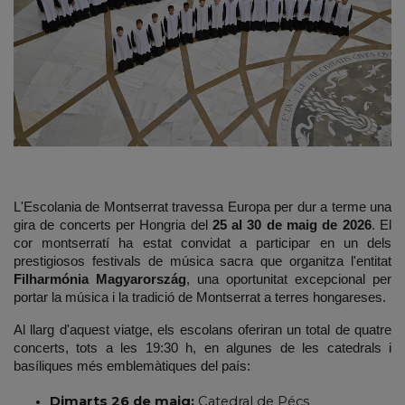
L'Escolania de Montserrat travessa Europa 
per dur a terme una 
gira de concerts per Hongria
 del 
25 al 30 de maig de 2026
. El 
cor montserratí ha estat convidat a participar en un dels 
prestigiosos festivals de música sacra que organitza l'entitat 
Filharmónia Magyarország
, una oportunitat excepcional per 
portar la música i la tradició de Montserrat a terres hongareses.
Al llarg d'aquest viatge, els escolans oferiran un total de quatre 
concerts, tots a les 19:30 h, en algunes de les catedrals i 
basíliques més emblemàtiques del país:
Dimarts 26 de maig:
 Catedral de Pécs