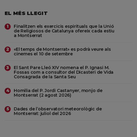
EL MÉS LLEGIT
Finalitzen els exercicis espirituals que la Unió
1
de Religiosos de Catalunya ofereix cada estiu
a Montserrat
«El temps de Montserrat» es podrà veure als
2
cinemes el 10 de setembre
El Sant Pare Lleó XIV nomena el P. Ignasi M.
3
Fossas com a consultor del Dicasteri de Vida
Consagrada de la Santa Seu
Homilia del P. Jordi Castanyer, monjo de
4
Montserrat (2 agost 2026)
Dades de l’observatori meteorològic de
5
Montserrat: juliol del 2026