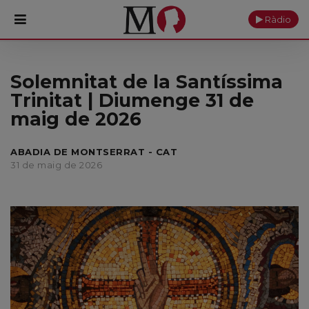
Ràdio
PORTADA
Solemnitat de la Santíssima
Trinitat | Diumenge 31 de
Monestir
maig de 2026
Cultura
ABADIA DE MONTSERRAT - CAT
31 de maig de 2026
Actualitat
Fundació
Visita'ns
Ofrenes
Reserves