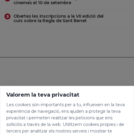
cinemes el 10 de setembre
Obertes les inscripcions a la VII edició del
5
curs sobre la Regla de Sant Benet
Valorem la teva privacitat
Les cookies són importants per a tu, influeixen en la teva
experiència de navegació, ens ajuden a protegir la teva
privacitat i permeten realitzar les peticions que ens
sol·licitis a través de la web. Utilitzem cookies pròpies i de
tercers per analitzar els nostres serveis i mostrar-te