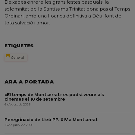
Deixades enrere les grans festes pasquals, la
solemnitat de la Santíssima Trinitat dona pas al Temps
Ordinari, amb una lloança definitiva a Déu, font de
tota salvació i amor.
ETIQUETES
General
ARA A PORTADA
«El temps de Montserrat» es podrà veure als
cinemes el 10 de setembre
6 d'agost de 2026
Peregrinació de Lleó PP. XIV a Montserrat
16 de juliol de 2026