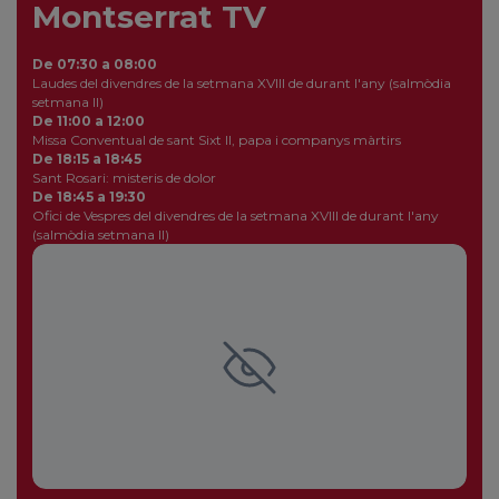
Montserrat TV
De 07:30 a 08:00
Laudes del divendres de la setmana XVIII de durant l'any (salmòdia
setmana II)
De 11:00 a 12:00
Missa Conventual de sant Sixt II, papa i companys màrtirs
De 18:15 a 18:45
Sant Rosari: misteris de dolor
De 18:45 a 19:30
Ofici de Vespres del divendres de la setmana XVIII de durant l'any
(salmòdia setmana II)