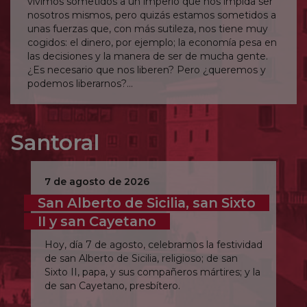
vivimos sometidos a un imperio que nos impida ser
nosotros mismos, pero quizás estamos sometidos a
unas fuerzas que, con más sutileza, nos tiene muy
cogidos: el dinero, por ejemplo; la economía pesa en
las decisiones y la manera de ser de mucha gente.
¿Es necesario que nos liberen? Pero ¿queremos y
podemos liberarnos?
Señor, líbrame incluso de lo que no soy consciente.
Santoral
7 de agosto de 2026
San Alberto de Sicilia, san Sixto
II y san Cayetano
Hoy, día 7 de agosto, celebramos la festividad
de san Alberto de Sicilia, religioso; de san
Sixto II, papa, y sus compañeros mártires; y la
de san Cayetano, presbítero.