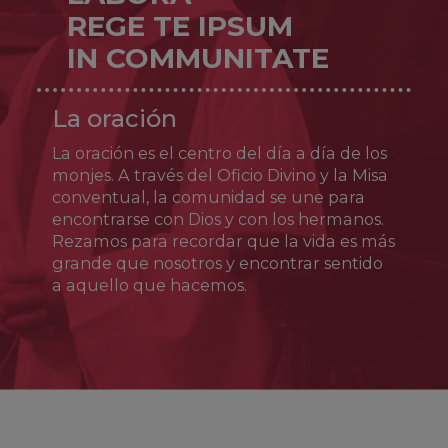
servicio pastoral. En el año 1524, junto con
REGE TE IPSUM
Juan Pedro Carafa (quien más tarde sería el
IN COMMUNITATE
papa Pablo IV), fundó un nuevo estilo de vida
sacerdotal (los teatinos) centrado en la
santidad del clero, la confianza en la
La oración
providencia y el servicio a los pobres. Tras
sufrir persecuciones y encarcelamientos se
La oración es el centro del día a día de los
retiró a Nápoles, donde murió el 7 de agosto
de 1547. Fue canonizado en 1671.
monjes. A través del Oficio Divino y la Misa
conventual, la comunidad se une para
encontrarse con Dios y con los hermanos.
Rezamos para recordar que la vida es más
grande que nosotros y encontrar sentido
a aquello que hacemos.