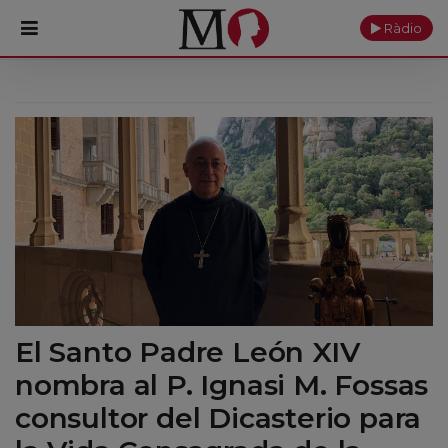
Ràdio
PORTADA
Monasterio
Cultura
Actualidad
Fundación
Visítanos
El Santo Padre León XIV
nombra al P. Ignasi M. Fossas
Ofrendas
consultor del Dicasterio para
Reservas