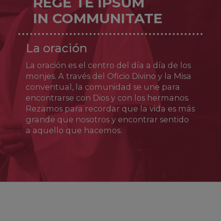
REGE TE IPSUM
Juan Pedro Carafa (quien más tarde sería el
IN COMMUNITATE
papa Pablo IV), fundó un nuevo estilo de vida
sacerdotal (los teatinos) centrado en la
santidad del clero, la confianza en la
La oración
providencia y el servicio a los pobres. Tras
sufrir persecuciones y encarcelamientos se
La oración es el centro del día a día de los
retiró a Nápoles, donde murió el 7 de agosto
de 1547. Fue canonizado en 1671.
monjes. A través del Oficio Divino y la Misa
conventual, la comunidad se une para
encontrarse con Dios y con los hermanos.
Rezamos para recordar que la vida es más
grande que nosotros y encontrar sentido
a aquello que hacemos.