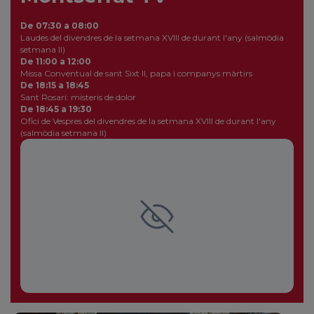
De 07:30 a 08:00
Laudes del divendres de la setmana XVIII de durant l'any (salmòdia
setmana II)
De 11:00 a 12:00
Missa Conventual de sant Sixt II, papa i companys màrtirs
De 18:15 a 18:45
Sant Rosari: misteris de dolor
De 18:45 a 19:30
Ofici de Vespres del divendres de la setmana XVIII de durant l'any
(salmòdia setmana II)