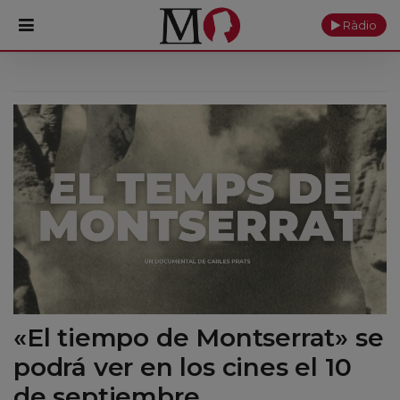
Ràdio
PORTADA
Monasterio
Cultura
Actualidad
Fundación
Visítanos
«El tiempo de Montserrat» se
Ofrendas
podrá ver en los cines el 10
Reservas
de septiembre