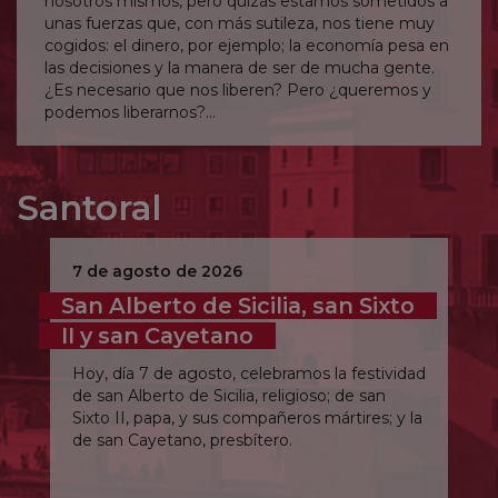
nosotros mismos, pero quizás estamos sometidos a
unas fuerzas que, con más sutileza, nos tiene muy
cogidos: el dinero, por ejemplo; la economía pesa en
las decisiones y la manera de ser de mucha gente.
¿Es necesario que nos liberen? Pero ¿queremos y
podemos liberarnos?
Señor, líbrame incluso de lo que no soy consciente.
Santoral
7 de agosto de 2026
San Alberto de Sicilia, san Sixto
II y san Cayetano
Hoy, día 7 de agosto, celebramos la festividad
de san Alberto de Sicilia, religioso; de san
Sixto II, papa, y sus compañeros mártires; y la
de san Cayetano, presbítero.