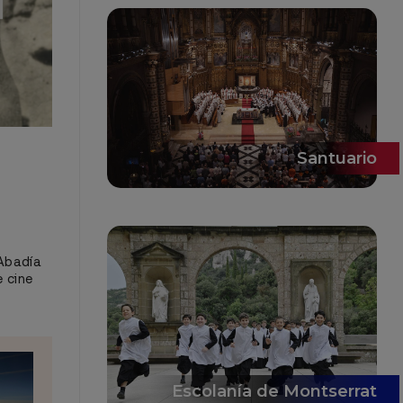
Santuario
 Abadía
e cine
Escolanía de Montserrat