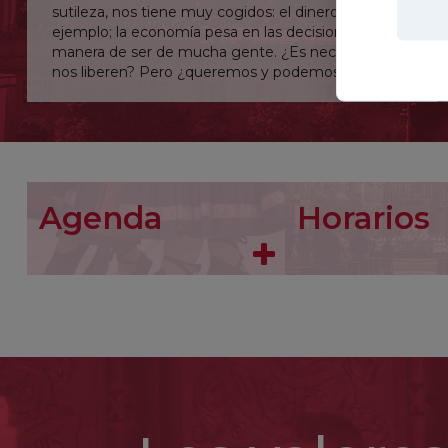
sutileza, nos tiene muy cogidos: el dinero, por
ejemplo; la economía pesa en las decisiones y la
manera de ser de mucha gente. ¿Es necesario que
nos liberen? Pero ¿queremos y podemos
liberarnos?
Señor, líbrame incluso de lo que no soy consciente.
Agenda
Horarios