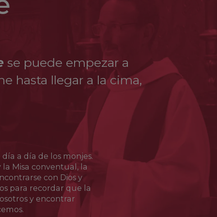
e
ó el 7 de agosto de 1547. Fue canonizado en
e
se puede empezar a
e hasta llegar a la cima,
 día a día de los monjes.
y la Misa conventual, la
contrarse con Dios y
s para recordar que la
osotros y encontrar
cemos.