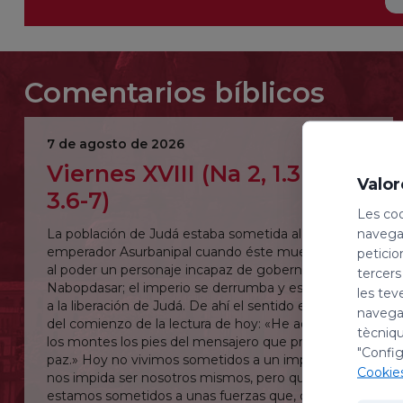
Comentarios bíblicos
7 de agosto de 2026
Viernes XVIII (Na 2, 1.3 – 3, 1-
Valor
3.6-7)
Les coo
navegac
La población de Judá estaba sometida al
emperador Asurbanipal cuando éste muere y sube
peticio
al poder un personaje incapaz de gobernar:
tercers
Nabopdasar; el imperio se derrumba y esto dará pie
les tev
a la liberación de Judá. De ahí el sentido entusiasta
navegac
del comienzo de la lectura de hoy: «He aquí sobre
tècniqu
los montes los pies del mensajero que proclama la
"Config
paz.» Hoy no vivimos sometidos a un imperio que
Cookie
nos impida ser nosotros mismos, pero quizás
estamos sometidos a unas fuerzas que, con más