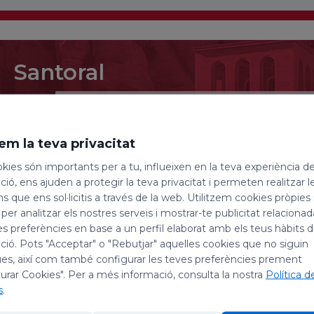
Santoral
7 de agosto de 2026
San Alberto de Sicilia, s
em la teva privacitat
Cayetano
kies són importants per a tu, influeixen en la teva experiència d
ió, ens ajuden a protegir la teva privacitat i permeten realitzar l
Hoy, día 7 de agosto, celebramos la festividad de san
ns que ens sol·licitis a través de la web. Utilitzem cookies pròpies 
papa, y sus compañeros mártires; y la de san Caye
 per analitzar els nostres serveis i mostrar-te publicitat relacion
es preferències en base a un perfil elaborat amb els teus hàbits 
ió. Pots "Acceptar" o "Rebutjar" aquelles cookies que no siguin
San Alberto de Sicilia, religioso
es, així com també configurar les teves preferències prement
urar Cookies". Per a més informació, consulta la nostra
Política d
También llamado Alberto de Trápani, nació en Trápani
s
.
convento del Carmen que había cerca, y más tarde l
Carmelita. A lo largo de su vida convirtió a la reli