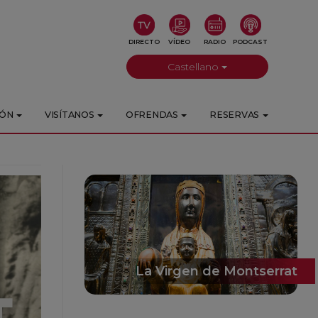
DIRECTO
VÍDEO
RADIO
PODCAST
Castellano
IÓN
VISÍTANOS
OFRENDAS
RESERVAS
La Virgen de Montserrat