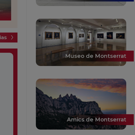
ias
Museo de Montserrat
Amics de Montserrat