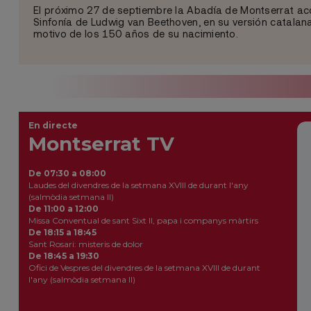
El próximo 27 de septiembre la Abadía de Montserrat ac
Sinfonía de Ludwig van Beethoven, en su versión catala
motivo de los 150 años de su nacimiento.
En directe
Montserrat TV
De 07:30 a 08:00
Laudes del divendres de la setmana XVIII de durant l'any
(salmòdia setmana II)
De 11:00 a 12:00
Missa Conventual de sant Sixt II, papa i companys màrtirs
De 18:15 a 18:45
Sant Rosari: misteris de dolor
De 18:45 a 19:30
Ofici de Vespres del divendres de la setmana XVIII de durant
l'any (salmòdia setmana II)