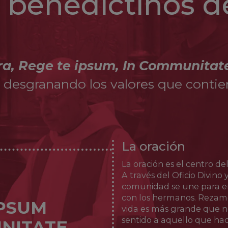
s benedictinos d
encarcelamientos se retiró a Nápoles, donde muri
1671.
t
ra, Rege te ipsum, In Communitat
r desgranando los valores que contien
La oración
La oración es el centro del
A través del Oficio Divino 
comunidad se une para en
con los hermanos. Rezamo
IPSUM
vida es más grande que n
sentido a aquello que ha
NITATE