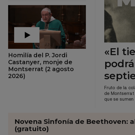
«El t
Homilía del P. Jordi
podrá 
Castanyer, monje de
Montserrat (2 agosto
septi
2026)
Fruto de la co
de Montserrat 
que se sumen a
Novena Sinfonía de Beethoven: ab
(gratuito)