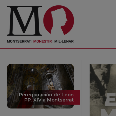
PORTADA
Monasterio
Cultura
Actualidad
Fundación
Visítanos
Peregrinación de León
PP. XIV a Montserrat
Ofrendas
Reservas