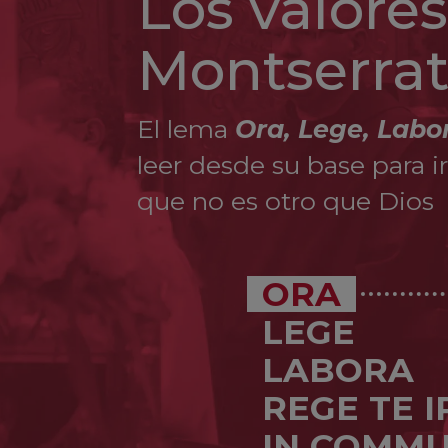
Los valore
Montserra
El lema
Ora, Lege, Labo
leer desde su base para i
que no es otro que Dios
ORA
LEGE
LABORA
REGE TE 
IN COMMU