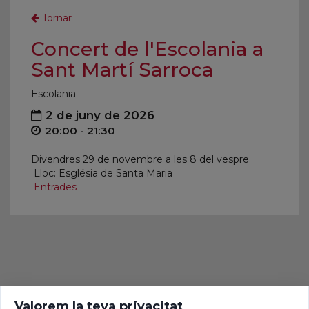
Tornar
Concert de l'Escolania a
Sant Martí Sarroca
Escolania
2 de juny de 2026
20:00 - 21:30
Divendres 29 de novembre a les 8 del vespre
Lloc: Església de Santa Maria
Entrades
Valorem la teva privacitat