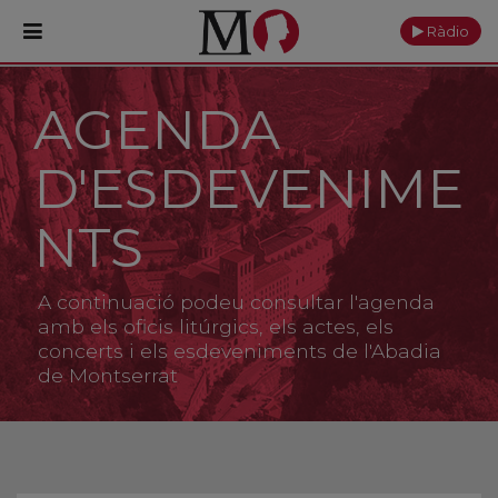
Ràdio
AGENDA
PORTADA
D'ESDEVENIME
Monestir
Cultura
NTS
Actualitat
A continuació podeu consultar l'agenda
Fundació
amb els oficis litúrgics, els actes, els
concerts i els esdeveniments de l'Abadia
de Montserrat
Visita'ns
Ofrenes
Reserves