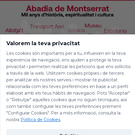
Valorem la teva privacitat
Les cookies són importants per a tu, influeixen en la teva
experiència de navegació, ens ajuden a protegir la teva
privacitat i permeten realitzar les peticions que ens sol·licitis
a través de la web. Utilitzem cookies pròpies i de tercers
per analitzar els nostres serveis i mostrar-te publicitat
relacionada com les teves preferències en base a un perfil
elaborat amb els teus hàbits de navegació. Pots "Acceptar"
o "Rebutjar" aquelles cookies que no siguin tècniques, així
com també configurar les teves preferències prement
"Configurar Cookies". Per a més informació, consulta la
© 2026 Abadia de Montserrat
nostra
Política de Cookies
.
Avís legal
|
Política de privacitat
|
Política de Cookies
|
Política de
Xarxes Socials