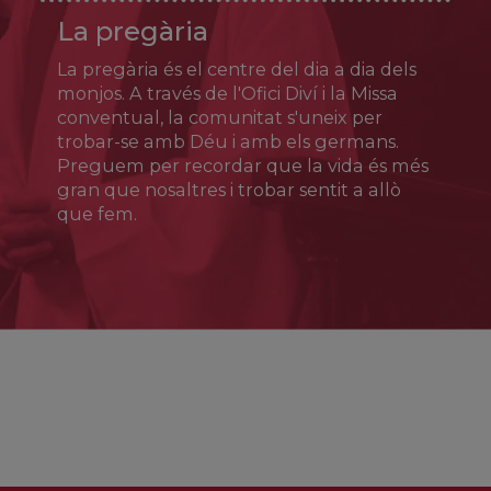
Ja foren cantats a finals del mateix segle IV
La pregària
per Aureli Prudenci: «Sempre serà una glòria
per Alcalà el tenir a la seva falda la sang de
La pregària és el centre del dia a dia dels
Just amb la de Pastor». El culte dels germans
s’estengué aviat a tota la litúrgia hispànica.
monjos. A través de l'Ofici Diví i la Missa
conventual, la comunitat s'uneix per
trobar-se amb Déu i amb els germans.
Preguem per recordar que la vida és més
gran que nosaltres i trobar sentit a allò
que fem.