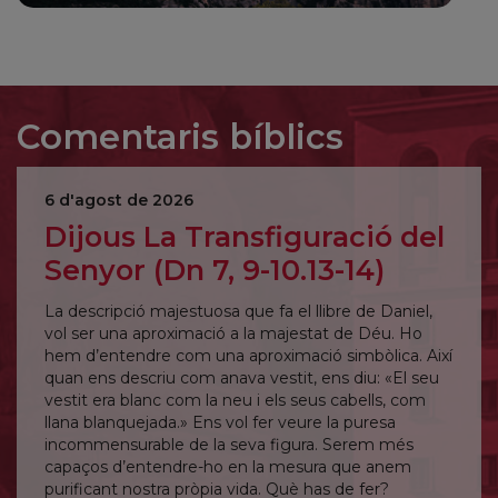
Comentaris bíblics
6 d'agost de 2026
Dijous La Transfiguració del
Senyor (Dn 7, 9-10.13-14)
La descripció majestuosa que fa el llibre de Daniel,
vol ser una aproximació a la majestat de Déu. Ho
hem d’entendre com una aproximació simbòlica. Així
quan ens descriu com anava vestit, ens diu: «El seu
vestit era blanc com la neu i els seus cabells, com
llana blanquejada.» Ens vol fer veure la puresa
incommensurable de la seva figura. Serem més
capaços d’entendre-ho en la mesura que anem
purificant nostra pròpia vida. Què has de fer?