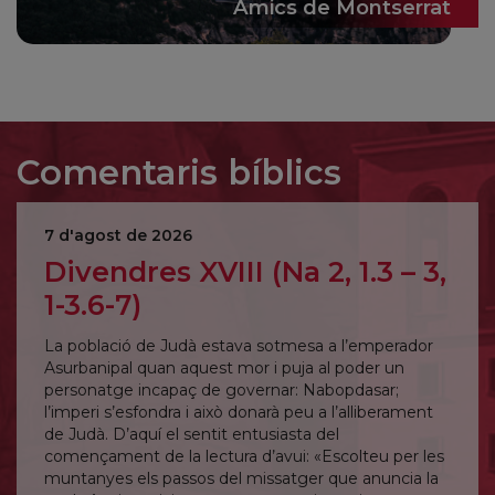
Amics de Montserrat
Comentaris bíblics
7 d'agost de 2026
Divendres XVIII (Na 2, 1.3 – 3,
1-3.6-7)
La població de Judà estava sotmesa a l’emperador
Asurbanipal quan aquest mor i puja al poder un
personatge incapaç de governar: Nabopdasar;
l’imperi s’esfondra i això donarà peu a l’alliberament
de Judà. D’aquí el sentit entusiasta del
començament de la lectura d’avui: «Escolteu per les
muntanyes els passos del missatger que anuncia la