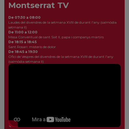
Montserrat TV
De 07:30 a 08:00
Laudes del divendres de la setmana XVIII de durant l'any (salmòdia
setmana II)
De 11:00 a 12:00
Missa Conventual de sant Sixt II, papa i companys màrtirs
De 18:15 a 18:45
Sant Rosari: misteris de dolor
De 18:45 a 19:30
Ofici de Vespres del divendres de la setmana XVIII de durant l'any
(salmòdia setmana II)