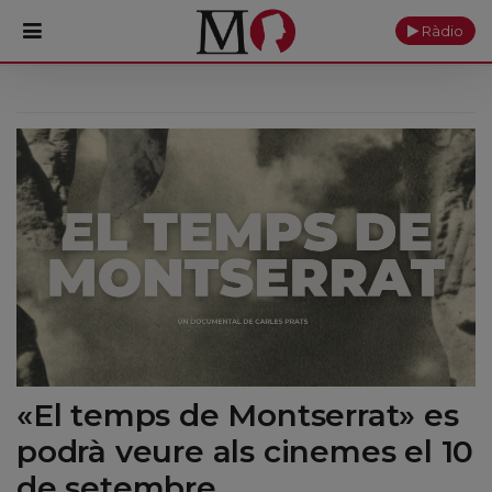
Ràdio
PORTADA
Monestir
Cultura
Actualitat
Fundació
Visita'ns
«El temps de Montserrat» es
Ofrenes
podrà veure als cinemes el 10
Reserves
de setembre