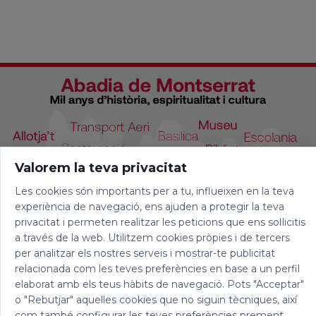
Valorem la teva privacitat
Les cookies són importants per a tu, influeixen en la teva
experiència de navegació, ens ajuden a protegir la teva
privacitat i permeten realitzar les peticions que ens sol·licitis
a través de la web. Utilitzem cookies pròpies i de tercers
per analitzar els nostres serveis i mostrar-te publicitat
relacionada com les teves preferències en base a un perfil
elaborat amb els teus hàbits de navegació. Pots "Acceptar"
o "Rebutjar" aquelles cookies que no siguin tècniques, així
com també configurar les teves preferències prement