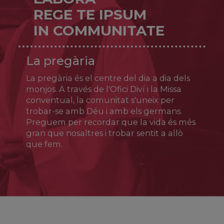
Joan Pere Carafa (qui més tard seria el papa
REGE TE IPSUM
Pau IV), va fundar un nou estil de vida
IN COMMUNITATE
sacerdotal (els teatins) centrat en la santedat
del clergat, la confiança en la providència i el
servei als pobres. Després de patir
La pregària
persecucions i empresonaments se se'n va
retirar a Nàpols, on morí el 7 d’agost de 1547.
La pregària és el centre del dia a dia dels
Fou canonitzat el 1671.
monjos. A través de l'Ofici Diví i la Missa
conventual, la comunitat s'uneix per
trobar-se amb Déu i amb els germans.
Preguem per recordar que la vida és més
gran que nosaltres i trobar sentit a allò
que fem.