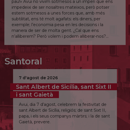
pau!» Avui no vivim sotmesos a un imperi que ens
impedeixi de ser nosaltres mateixos, però potser
estem sotmesos a unes forces que, amb més
subtilitat, ens té molt agafats: els diners, per
exemple; l’economia pesa en les decisions i la
manera de ser de molta gent. ¿Cal que ens
n’alliberem? Però volem i podem alliberar-nos?
Senyor, allibera’m fins i tot d’allò que no en sóc
conscient.
Santoral
7 d'agost de 2026
Sant Albert de Sicília, sant Sixt II
i sant Gaietà
Avui, dia 7 d’agost, celebrem la festivitat de
sant Albert de Sicília, religiós; de sant Sixt II,
papa, i els seus companys màrtirs; i la de sant
Gaietà, prevere.