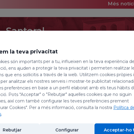
Més notíc
Santoral
9 d'agost de 2026
em la teva privacitat
Santa Teresa Benedeta d
kies són importants per a tu, influeixen en la teva experiència d
ió, ens ajuden a protegir la teva privacitat i permeten realitzar l
i sant Romà
ns que ens sol·licitis a través de la web. Utilitzem cookies pròpies 
 per analitzar els nostres serveis i mostrar-te publicitat relacion
Avui, dia 9 d’agost, celebrem la festivitat de santa
es preferències en base a un perfil elaborat amb els teus hàbits 
sant Maurili, bisbe; i la de sant Romà, màrtir.
ió. Pots "Acceptar" o "Rebutjar" aquelles cookies que no siguin
es, així com també configurar les teves preferències prement
Santa Teresa Benedeta de la Creu (Edith Stein
urar Cookies". Per a més informació, consulta la nostra
Política d
s
.
Edith Stein nasqué el 1891 a Breslau (llavors ciuta
si d’una família jueva. Visqué durant l’adolescència 
Rebutjar
Configurar
Acceptar-ho 
amb Edmund Husserl i Max Scheler. Fou professora 