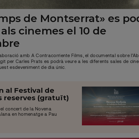
emps de Montserrat» es po
 als cinemes el 10 de
mbre
l·laboració amb A Contracorriente Films, el documental sobre l’A
igit per Carles Prats es podrà veure a les diferents sales de ci
uest esdeveniment de dia únic.
al Festival de
 reserves (gratuït)
 el concert de la Novena
talana en homenatge a Pau