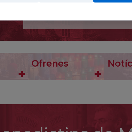
infatigable de la veritat, caigué a les seves mans e
acabar-lo de llegir exclamà: «Aquí hi ha la veritat».
Continua llegint
Convertida al catolicisme, anys després ingressava
nom de Teresa Benedeta de la Creu. Com a jueva corr
a Holanda, amb la seva germana Rosa. El 1939 esc
escollit amb alegria i en total submissió a la sev
a mi, la meva vida i la meva mort per a major glòria 
pau al món».
Ofrenes
Notíc
Durant l’ocupació d’Holanda per les tropes aleman
de Westerbork, i morí el 9 d’agost del 1942 a les 
a la passió de Crist. Participar en aquesta passió é
1999 declarada copatrona d’Europa.
Sant Maurili, bisbe
Nascut a Reims als voltants de l’any 1000, es fe
Després marxà a Itàlia per viure eremíticament, ded
abat de Santa Maria de Florència, deixà aviat aqu
per retornar al seu primer monestir, però poc des
Convocà dos concilis provincials. Treballà per la refo