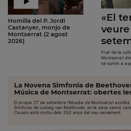
«El t
Homilia del P. Jordi
veure
Castanyer, monjo de
Montserrat (2 agost
sete
2026)
Fruit de la co
Montserrat dir
se sumin a aq
La Novena Simfonia de Beethoven 
Música de Montserrat: obertes les
El proper 27 de setembre l'Abadia de Montserrat acollirà
Simfonia de Ludwig van Beethoven, en la seva versió ca
Casals amb motiu dels 150 anys del seu naixement.