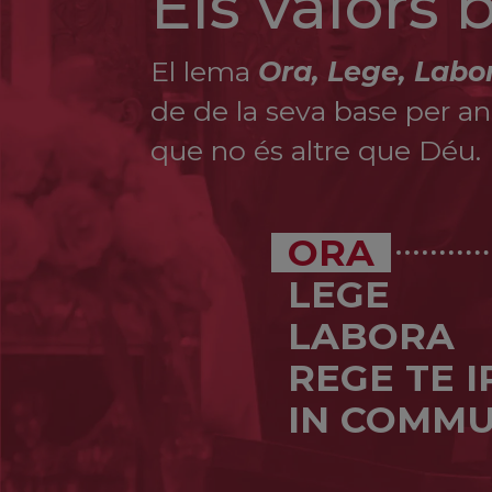
Els valors
El lema
Ora, Lege, Labo
de de la seva base per ana
que no és altre que Déu.
ORA
LEGE
LABORA
REGE TE 
IN COMMU