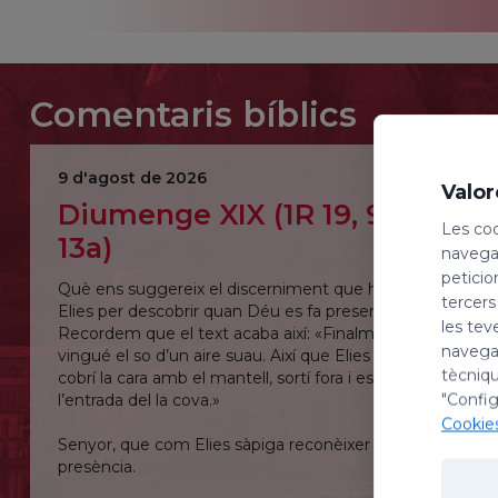
Comentaris bíblics
9 d'agost de 2026
Valor
Diumenge XIX (1R 19, 9a.11-
Les coo
13a)
navegac
peticio
Què ens suggereix el discerniment que ha de fer
tercers
Elies per descobrir quan Déu es fa present?
les tev
Recordem que el text acaba així: «Finalment
navegac
vingué el so d’un aire suau. Així que Elies el sentí, es
tècniqu
cobrí la cara amb el mantell, sortí fora i es quedà a
"Config
l’entrada del la cova.»
Cookie
Senyor, que com Elies sàpiga reconèixer la teva
presència.