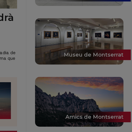
drà
badia de
Museu de Montserrat
nema que
Amics de Montserrat