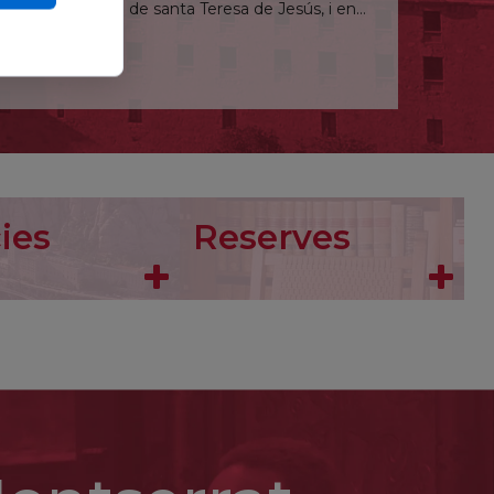
l Llibre de la vida de santa Teresa de Jesús, i en
 a les carmelites descalces de Colònia prenent el
e perill i el 1938 es traslladà al Carmel d’Echt,
rivia: «Des d’ara accepto la mort que Déu m’ha
a santa voluntat. Demano al Senyor que m’accepti
i honor seus (...) per a la salvació d’Alemanya i la
ies
Reserves
yes fou detinguda i deportada al camp de trànsit
cambres de gas d'Auschwitz: «Existeix una vocació
s la meva aspiració». Fou canonitzada el 1998 i el
u monjo al monestir de Fécamp, a Normandia.
icant-se a la pregària i al treball manual. Elegit
esta comunitat poc dòcil que volgué enverinar-lo
prés fou elegit arquebisbe de Rouen el 1055.
rma del clergat, l’edificació de la catedral i