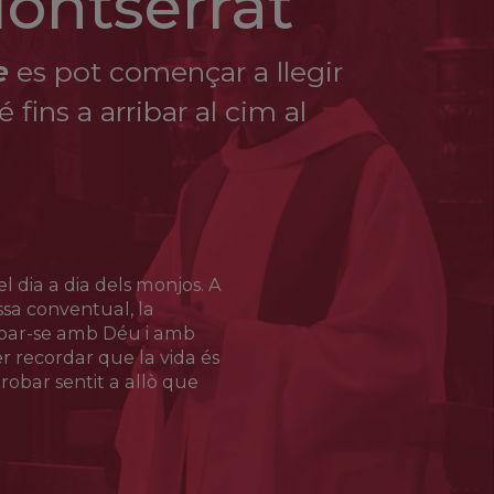
Montserrat
la Treva de Déu en les lluites dels senyors feudals i
e
es pot començar a llegir
fins a arribar al cim al
ersecució que els sants Sixt i Llorenç. La seva
ç.
ries de sant Llorenç, era un dels soldats porters
 Llorenç i mogut per la compassió, s’aproximà a ell
assotat, cridà: «Soc cristià!», i aleshores fou
l dia a dia dels monjos. A
Missa conventual, la
 convertit, esdevingué porter en una església de
obar-se amb Déu i amb
 recordar que la vida és
robar sentit a allò que