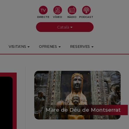
DIRECTE
VÍDEO
RÀDIO
PODCAST
Català
VISITA'NS
OFRENES
RESERVES
Mare de Déu de Montserrat