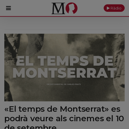
Ràdio
PORTADA
Monestir
Cultura
Actualitat
Fundació
Visita'ns
«El temps de Montserrat» es
Ofrenes
podrà veure als cinemes el 10
Reserves
de setembre