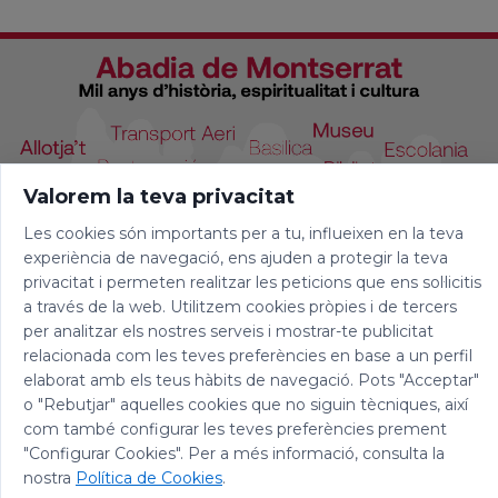
Valorem la teva privacitat
Les cookies són importants per a tu, influeixen en la teva
experiència de navegació, ens ajuden a protegir la teva
privacitat i permeten realitzar les peticions que ens sol·licitis
a través de la web. Utilitzem cookies pròpies i de tercers
per analitzar els nostres serveis i mostrar-te publicitat
relacionada com les teves preferències en base a un perfil
elaborat amb els teus hàbits de navegació. Pots "Acceptar"
o "Rebutjar" aquelles cookies que no siguin tècniques, així
com també configurar les teves preferències prement
"Configurar Cookies". Per a més informació, consulta la
© 2026 Abadia de Montserrat
nostra
Política de Cookies
.
Avís legal
|
Política de privacitat
|
Política de Cookies
|
Política de