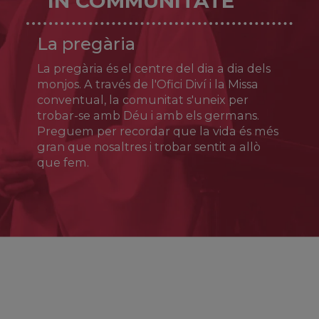
IN COMMUNITATE
Ja foren cantats a finals del mateix segle IV
La pregària
per Aureli Prudenci: «Sempre serà una glòria
per Alcalà el tenir a la seva falda la sang de
La pregària és el centre del dia a dia dels
Just amb la de Pastor». El culte dels germans
s’estengué aviat a tota la litúrgia hispànica.
monjos. A través de l'Ofici Diví i la Missa
conventual, la comunitat s'uneix per
trobar-se amb Déu i amb els germans.
Preguem per recordar que la vida és més
gran que nosaltres i trobar sentit a allò
que fem.