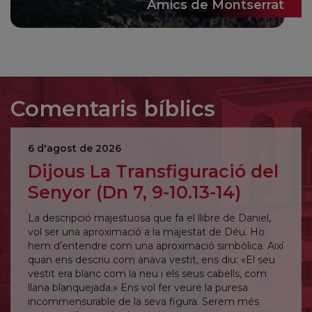
Amics de Montserrat
Comentaris bíblics
6 d'agost de 2026
Dijous La Transfiguració del
Senyor (Dn 7, 9-10.13-14)
La descripció majestuosa que fa el llibre de Daniel,
vol ser una aproximació a la majestat de Déu. Ho
hem d’entendre com una aproximació simbòlica. Així
quan ens descriu com anava vestit, ens diu: «El seu
vestit era blanc com la neu i els seus cabells, com
llana blanquejada.» Ens vol fer veure la puresa
incommensurable de la seva figura. Serem més