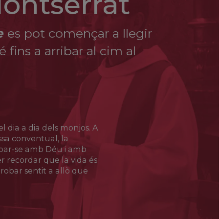
Montserrat
sa
e
es pot començar a llegir
fins a arribar al cim al
cció espiritual del jesuïta P. Francesc Xavier
ler de cordoneria i passamaneria de Salamanca amb
feina i la pregària. Aquesta va ser l’avantsala
ongregació nascuda per promoure la dona de
l treball, segons l’exemple de la Sagrada
 i va superar grans adversitats per complir la seva
a ser canonitzada el 2011.
l dia a dia dels monjos. A
Missa conventual, la
obar-se amb Déu i amb
 recordar que la vida és
robar sentit a allò que