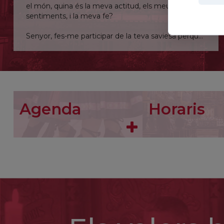
el món, quina és la meva actitud, els meus
sentiments, i la meva fe?
Senyor, fes-me participar de la teva saviesa perquè
pugui comprendre, almenys una mica, la teva visió
davant el mal.
Agenda
Horaris