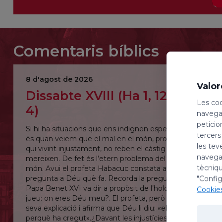
Comentaris bíblics
8 d'agost de 2026
Valor
Dissabte XVIII (Ha 1, 12 – 2,
Les coo
4)
navegac
peticio
Si hi ha situacions que ens indignen especialment
tercers
és quan veiem que el mal en el món, provocat pels
les tev
qui vivint injustament, no reben el càstig que es
navegac
mereixen. De fet és l’etern problema del mal en el
tècniqu
món. Avui el profeta Habacuc constata això i li
pregunta a Déu què fa. Recorda la pregunta que el
"Config
Papa Benet XVI va dir a propòsit de l’holocaust
Cookie
jueu: on eres Déu meu?. El profeta, però acaba la
seva explicació i afirma que Déu li diu: «el just viurà
perquè ha cregut».¿Davant les injustícies i el mal en