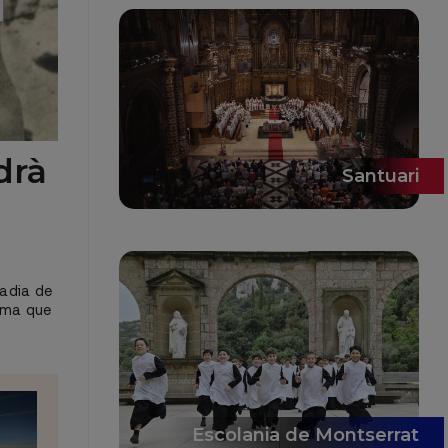
drà
Santuari
badia de
nema que
Escolania de Montserrat