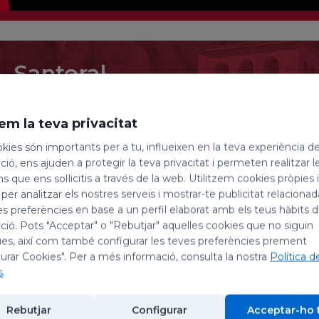
Santoral
8 d'agost de 2026
em la teva privacitat
Sant Domènec de Guzmán
kies són importants per a tu, influeixen en la teva experiència d
Bonifàcia Rodríguez
ió, ens ajuden a protegir la teva privacitat i permeten realitzar l
ns que ens sol·licitis a través de la web. Utilitzem cookies pròpies 
 per analitzar els nostres serveis i mostrar-te publicitat relacion
Avui, dia 8 d’agost, celebrem la festivitat de sa
es preferències en base a un perfil elaborat amb els teus hàbits 
Ciríac, màrtir; i la de la santa Bonifàcia Rodríguez, r
ió. Pots "Acceptar" o "Rebutjar" aquelles cookies que no siguin
es, així com també configurar les teves preferències prement
Sant Domènec de Guzmán, prevere
urar Cookies". Per a més informació, consulta la nostra
Política d
s
.
Va néixer cap al 1170 a Caleruega, un poblet de la 
teologia a Palència i,desitjós de vida cristiana, va
Rebutjar
Configurar
Acceptar-ho 
catedral d’Osma. Acompanyant el seu bisbe en una