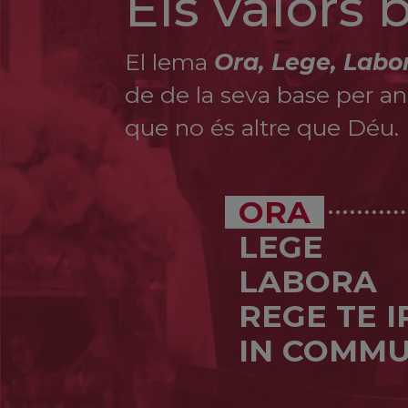
Els valors
El lema
Ora, Lege, Labo
de de la seva base per ana
que no és altre que Déu.
ORA
LEGE
LABORA
REGE TE 
IN COMMU