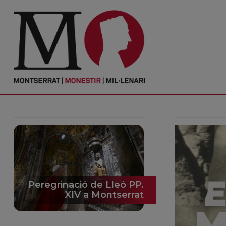
PORTADA
Monestir
Cultura
Actualitat
Fundació
Visita'ns
Peregrinació de Lleó PP.
XIV a Montserrat
Ofrenes
Reserves