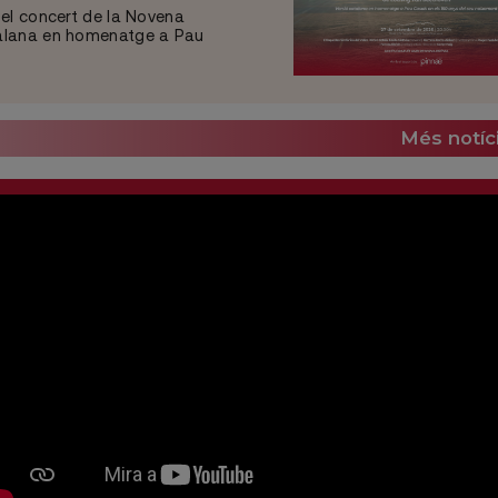
 el concert de la Novena
talana en homenatge a Pau
Més notíc