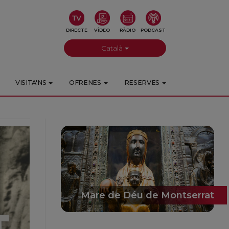
DIRECTE
VÍDEO
RÀDIO
PODCAST
Català
VISITA'NS
OFRENES
RESERVES
Mare de Déu de Montserrat