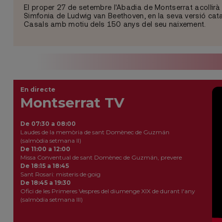
El proper 27 de setembre l'Abadia de Montserrat acollirà
Simfonia de Ludwig van Beethoven, en la seva versió ca
Casals amb motiu dels 150 anys del seu naixement.
En directe
Montserrat TV
De 07:30 a 08:00
Laudes de la memòria de sant Domènec de Guzmán
(salmòdia setmana II)
De 11:00 a 12:00
Missa Conventual de sant Domènec de Guzmán, prevere
De 18:15 a 18:45
Sant Rosari: misteris de goig
De 18:45 a 19:30
Ofici de les Primeres Vespres del diumenge XIX de durant l'any
(salmòdia setmana III)