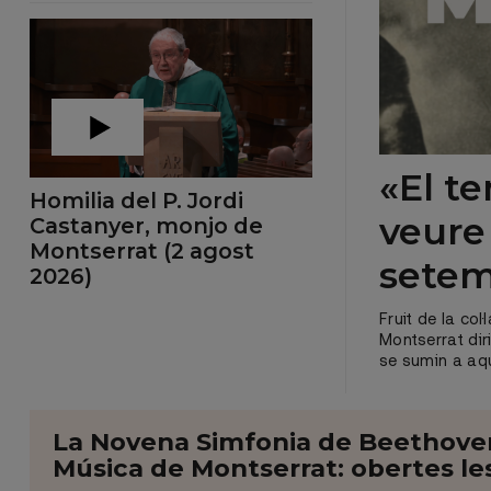
«El t
Homilia del P. Jordi
veure
Castanyer, monjo de
Montserrat (2 agost
sete
2026)
Fruit de la co
Montserrat dir
se sumin a aq
La Novena Simfonia de Beethoven 
Música de Montserrat: obertes les