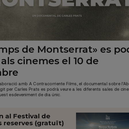
emps de Montserrat» es po
 als cinemes el 10 de
mbre
l·laboració amb A Contracorriente Films, el documental sobre l’A
igit per Carles Prats es podrà veure a les diferents sales de ci
uest esdeveniment de dia únic.
al Festival de
 reserves (gratuït)