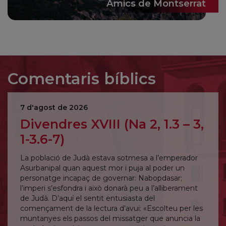
Amics de Montserrat
Comentaris bíblics
7 d'agost de 2026
Divendres XVIII (Na 2, 1.3 – 3,
1-3.6-7)
La població de Judà estava sotmesa a l’emperador
Asurbanipal quan aquest mor i puja al poder un
personatge incapaç de governar: Nabopdasar;
l’imperi s’esfondra i això donarà peu a l’alliberament
de Judà. D’aquí el sentit entusiasta del
començament de la lectura d’avui: «Escolteu per les
muntanyes els passos del missatger que anuncia la