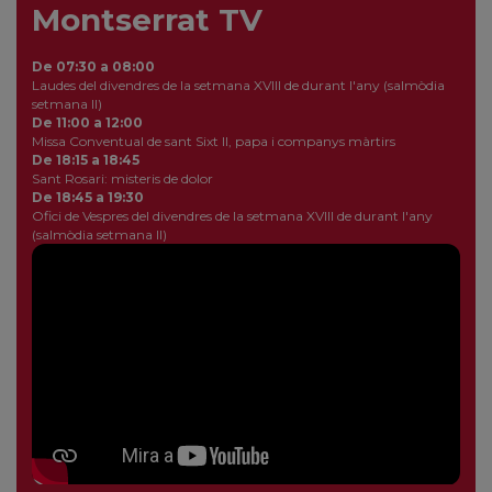
Montserrat TV
De 07:30 a 08:00
Laudes del divendres de la setmana XVIII de durant l'any (salmòdia
setmana II)
De 11:00 a 12:00
Missa Conventual de sant Sixt II, papa i companys màrtirs
De 18:15 a 18:45
Sant Rosari: misteris de dolor
De 18:45 a 19:30
Ofici de Vespres del divendres de la setmana XVIII de durant l'any
(salmòdia setmana II)