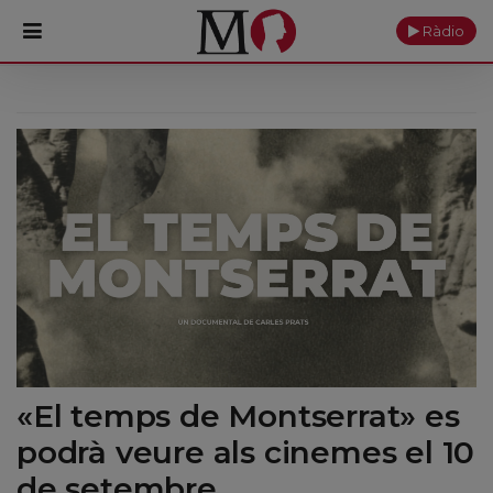
Ràdio
PORTADA
Monestir
Cultura
Actualitat
Fundació
Visita'ns
«El temps de Montserrat» es
Ofrenes
podrà veure als cinemes el 10
Reserves
de setembre