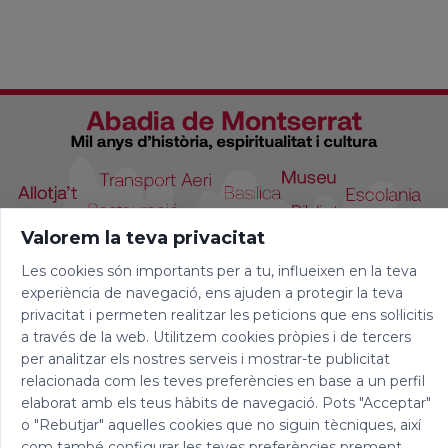
Valorem la teva privacitat
Les cookies són importants per a tu, influeixen en la teva
experiència de navegació, ens ajuden a protegir la teva
privacitat i permeten realitzar les peticions que ens sol·licitis
a través de la web. Utilitzem cookies pròpies i de tercers
per analitzar els nostres serveis i mostrar-te publicitat
relacionada com les teves preferències en base a un perfil
elaborat amb els teus hàbits de navegació. Pots "Acceptar"
o "Rebutjar" aquelles cookies que no siguin tècniques, així
com també configurar les teves preferències prement