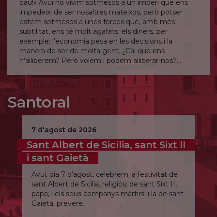
pau!» Avui no vivim sotmesos a un imperi que ens
impedeixi de ser nosaltres mateixos, però potser
estem sotmesos a unes forces que, amb més
subtilitat, ens té molt agafats: els diners, per
exemple; l’economia pesa en les decisions i la
manera de ser de molta gent. ¿Cal que ens
n’alliberem? Però volem i podem alliberar-nos?
Senyor, allibera’m fins i tot d’allò que no en sóc
conscient.
Santoral
7 d'agost de 2026
Sant Albert de Sicília, sant Sixt II
i sant Gaietà
Avui, dia 7 d’agost, celebrem la festivitat de
sant Albert de Sicília, religiós; de sant Sixt II,
papa, i els seus companys màrtirs; i la de sant
Gaietà, prevere.