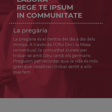
Joan Pere Carafa (qui més tard seria el papa
REGE TE IPSUM
Pau IV), va fundar un nou estil de vida
IN COMMUNITATE
sacerdotal (els teatins) centrat en la santedat
del clergat, la confiança en la providència i el
servei als pobres. Després de patir
La pregària
persecucions i empresonaments se se'n va
retirar a Nàpols, on morí el 7 d’agost de 1547.
La pregària és el centre del dia a dia dels
Fou canonitzat el 1671.
monjos. A través de l'Ofici Diví i la Missa
conventual, la comunitat s'uneix per
trobar-se amb Déu i amb els germans.
Preguem per recordar que la vida és més
gran que nosaltres i trobar sentit a allò
que fem.