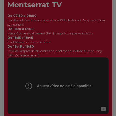
Montserrat TV
De 07:30 a 08:00
Laudes del divendres de la setmana XVIII de durant l'any (salmòdia
setmana II)
De 11:00 a 12:00
Missa Conventual de sant Sixt II, papa i companys màrtirs
De 18:15 a 18:45
Sant Rosari: misteris de dolor
De 18:45 a 19:30
Ofici de Vespres del divendres de la setmana XVIII de durant l'any
(salmòdia setmana II)