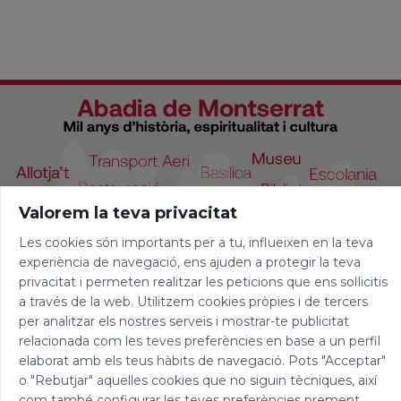
Valorem la teva privacitat
Les cookies són importants per a tu, influeixen en la teva
experiència de navegació, ens ajuden a protegir la teva
privacitat i permeten realitzar les peticions que ens sol·licitis
a través de la web. Utilitzem cookies pròpies i de tercers
per analitzar els nostres serveis i mostrar-te publicitat
relacionada com les teves preferències en base a un perfil
elaborat amb els teus hàbits de navegació. Pots "Acceptar"
o "Rebutjar" aquelles cookies que no siguin tècniques, així
com també configurar les teves preferències prement