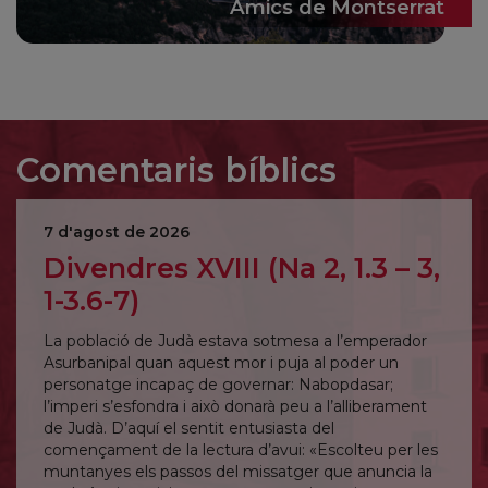
Amics de Montserrat
Comentaris bíblics
7 d'agost de 2026
Divendres XVIII (Na 2, 1.3 – 3,
1-3.6-7)
La població de Judà estava sotmesa a l’emperador
Asurbanipal quan aquest mor i puja al poder un
personatge incapaç de governar: Nabopdasar;
l’imperi s’esfondra i això donarà peu a l’alliberament
de Judà. D’aquí el sentit entusiasta del
començament de la lectura d’avui: «Escolteu per les
muntanyes els passos del missatger que anuncia la