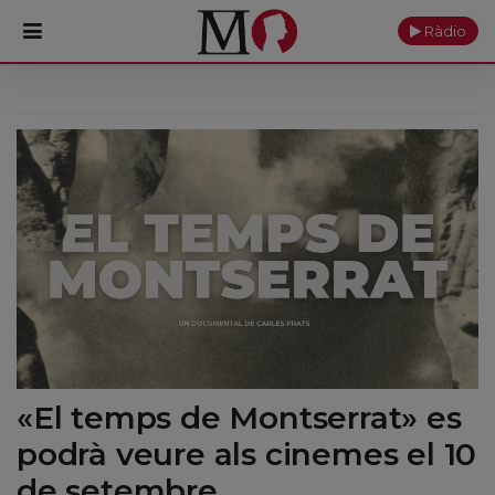
Ràdio
PORTADA
Monestir
Cultura
Actualitat
Fundació
Visita'ns
«El temps de Montserrat» es
Ofrenes
podrà veure als cinemes el 10
Reserves
de setembre