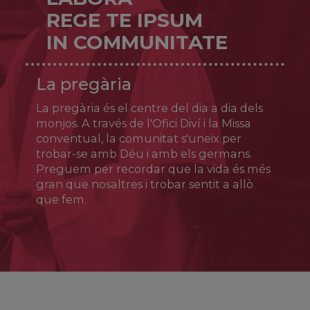
Joan Pere Carafa (qui més tard seria el papa
REGE TE IPSUM
Pau IV), va fundar un nou estil de vida
IN COMMUNITATE
sacerdotal (els teatins) centrat en la santedat
del clergat, la confiança en la providència i el
servei als pobres. Després de patir
La pregària
persecucions i empresonaments se se'n va
retirar a Nàpols, on morí el 7 d’agost de 1547.
La pregària és el centre del dia a dia dels
Fou canonitzat el 1671.
monjos. A través de l'Ofici Diví i la Missa
conventual, la comunitat s'uneix per
trobar-se amb Déu i amb els germans.
Preguem per recordar que la vida és més
gran que nosaltres i trobar sentit a allò
que fem.