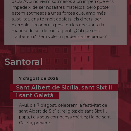
pau!» Avui no vivim sotmesos a un imperi que ens
impedeixi de ser nosaltres mateixos, però potser
estem sotmesos a unes forces que, amb més
subtilitat, ens té molt agafats: els diners, per
exemple; l’economia pesa en les decisions i la
manera de ser de molta gent. ¿Cal que ens
n’alliberem? Però volem i podem alliberar-nos?
Senyor, allibera’m fins i tot d’allò que no en sóc
conscient.
Santoral
7 d'agost de 2026
Sant Albert de Sicília, sant Sixt II
i sant Gaietà
Avui, dia 7 d’agost, celebrem la festivitat de
sant Albert de Sicília, religiós; de sant Sixt II,
papa, i els seus companys màrtirs; i la de sant
Gaietà, prevere.