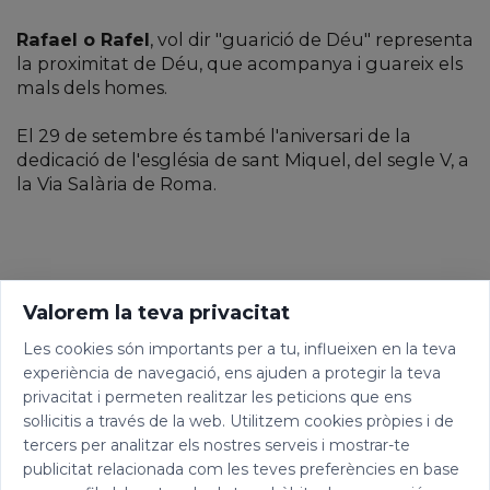
Rafael o Rafel
, vol dir "guarició de Déu" representa
la proximitat de Déu, que acompanya i guareix els
mals dels homes.
El 29 de setembre és també l'aniversari de la
dedicació de l'església de sant Miquel, del segle V, a
la Via Salària de Roma.
Valorem la teva privacitat
Les cookies són importants per a tu, influeixen en la teva
experiència de navegació, ens ajuden a protegir la teva
privacitat i permeten realitzar les peticions que ens
sol·licitis a través de la web. Utilitzem cookies pròpies i de
tercers per analitzar els nostres serveis i mostrar-te
publicitat relacionada com les teves preferències en base