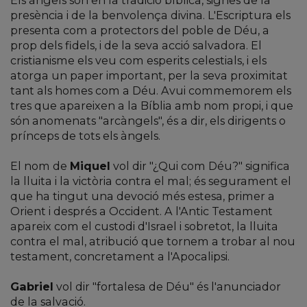
presència i de la benvolença divina. L'Escriptura els
presenta com a protectors del poble de Déu, a
prop dels fidels, i de la seva acció salvadora. El
cristianisme els veu com esperits celestials, i els
atorga un paper important, per la seva proximitat
tant als homes com a Déu. Avui commemorem els
tres que apareixen a la Bíblia amb nom propi, i que
són anomenats "arcàngels", és a dir, els dirigents o
prínceps de tots els àngels.
El nom de
Miquel
vol dir "¿Qui com Déu?" significa
la lluita i la victòria contra el mal; és segurament el
que ha tingut una devoció més estesa, primer a
Orient i després a Occident. A l'Antic Testament
apareix com el custodi d'Israel i sobretot, la lluita
contra el mal, atribució que tornem a trobar al nou
testament, concretament a l'Apocalipsi.
Gabriel
vol dir "fortalesa de Déu" és l'anunciador
de la salvació.