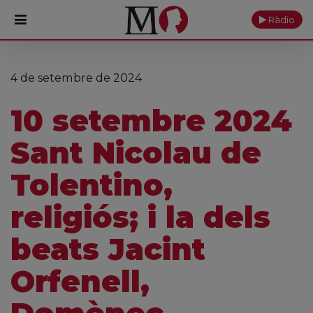
Ràdio
PORTADA
4 de setembre de 2024
Monestir
10 setembre 2024
Cultura
Sant Nicolau de
Actualitat
Tolentino,
Fundació
religiós; i la dels
Visita'ns
beats Jacint
Ofrenes
Orfenell,
Reserves