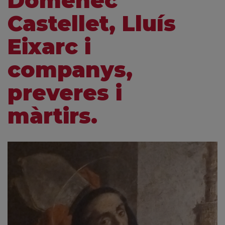
Domènec
Castellet, Lluís
Eixarc i
companys,
preveres i
màrtirs.