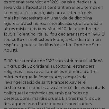
és ordenat sacerdot en 1269 i passà a dedicar la
seva vida a l’apostolat centrant en el seu temps en
la meditació i l’oració, així com a l’atenció dels
malalts i necessitats, en una vida de disciplina
rigorosa d’abstinència i mortificació que l’apropà a
altres místics cristians. Morí el 10 de setembre de
1305 a Tolentino, Itàlia, i fou declarar sant en 1446. El
seu culte és molt estès a França, Flandes i al món
hispànic gràcies a la difusió que feu l’orde de Sant
Agustí.
El 10 de setembre de 1622 van sofrir martiri al Japó
un grup de 52 cristians, autòctons i estrangers,
religiosos i laics; i avui també és memòria d’altres
màrtirs d’aquella èopoca. Anys després de
l’evangelització de sant Francesc Xavier, el
cristianisme a Japò esta va a mercè de les vicissituds
polítiques i econòmiques, amb períodes de
persecucions i martiris cruels. Els tres màrtirs que
destaquem eren frares dominics predicadors i
missioners a Filipines i Japó, on moriren cremats vius