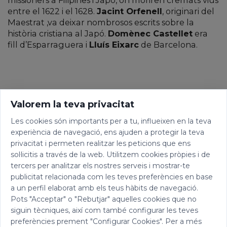
entre el 1622 i el 1628.
Jacint Orfenell
, originari del
Maestrat ,va deixar nombrosos escrits sobre la
història cristiana al Japó.
Domènec Castellet
era
fill d’Esparraguera i
Lluís Eixarc
de Barcelona.
Valorem la teva privacitat
Les cookies són importants per a tu, influeixen en la teva
experiència de navegació, ens ajuden a protegir la teva
privacitat i permeten realitzar les peticions que ens
sol·licitis a través de la web. Utilitzem cookies pròpies i de
tercers per analitzar els nostres serveis i mostrar-te
publicitat relacionada com les teves preferències en base
a un perfil elaborat amb els teus hàbits de navegació.
Pots "Acceptar" o "Rebutjar" aquelles cookies que no
siguin tècniques, així com també configurar les teves
preferències prement "Configurar Cookies". Per a més