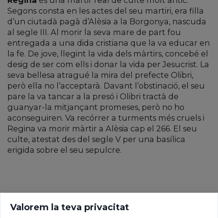
Segons consta en les actes del seu martiri, era filla
d’un ciutadà pagà d’Alèsia a la Borgonya, nascuda
al segle III. Al morir la seva mare de part fou
entregada a una dida cristiana que la va educar en
la fe. De jove, llegint la vida dels màrtirs, concebé el
desig de ser com ells i donar la vida per Jesucrist. La
seva bellesa atragué la mira del prefecte Olibri,
però ella no l’acceptarà. Davant l’obstinació, el seu
pare la va tancar a la presó i Olibri tractà de
guanyar-la mitjançant promeses, però no ho
aconseguiren. Va recórrer a turments més cruels i
Regina va morir màrtir a Alèsia cap el 266. El seu
culte, atestat des del segle V per una basílica
erigida sobre el seu sepulcre.
Valorem la teva privacitat