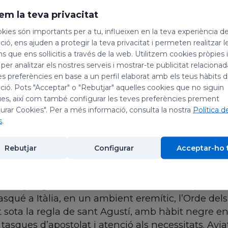
em la teva privacitat
kies són importants per a tu, influeixen en la teva experiència d
ió, ens ajuden a protegir la teva privacitat i permeten realitzar l
ns que ens sol·licitis a través de la web. Utilitzem cookies pròpies 
celebrem la festivitat: dels set sants fundadors de l
 per analitzar els nostres serveis i mostrar-te publicitat relacion
nci, màrtir.
es preferències en base a un perfil elaborat amb els teus hàbits 
ió. Pots "Acceptar" o "Rebutjar" aquelles cookies que no siguin
es, així com també configurar les teves preferències prement
rs de l'orde dels servites
urar Cookies". Per a més informació, consulta la nostra
Política d
s
.
ondria a la de la suposada mort l'any 1310 d'Aleix F
u dels set florentins que haurien fundat els servit
Rebutjar
Configurar
Acceptar-ho 
prevere: “
n’hi ha prou de ser servent de Maria
”. S
e Florència decidiren repartir els seus béns i retir
se l’any següent al Monte Senario, amb l'esperit de
asqué a Itàlia, en un ambient eremític, l’Orde del
at sota la regla de sant Agustí, amb hàbit negre en
tasques d’apostolat i atenció als necessitats. Av