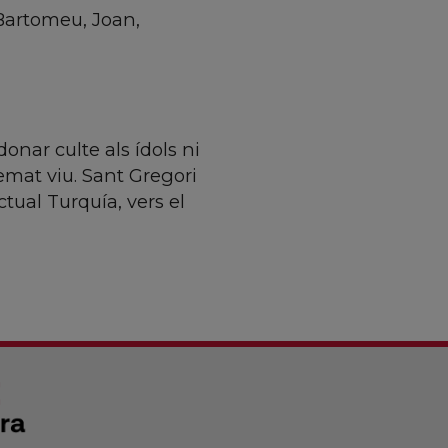
 Bartomeu, Joan,
nar culte als ídols ni
remat viu. Sant Gregori
ctual Turquía, vers el