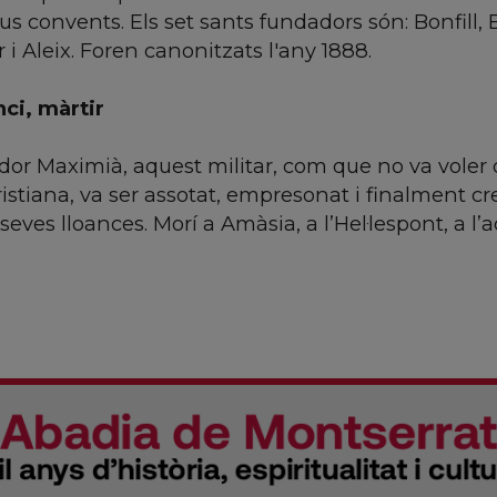
us convents. Els set sants fundadors són: Bonfill,
 i Aleix. Foren canonitzats l'any 1888.
ci, màrtir
r Maximià, aquest militar, com que no va voler do
cristiana, va ser assotat, empresonat i finalment c
seves lloances. Morí a Amàsia, a l’Hel·lespont, a l’a