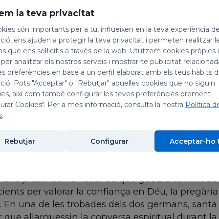
em la teva privacitat
erge
kies són importants per a tu, influeixen en la teva experiència d
ió, ens ajuden a protegir la teva privacitat i permeten realitzar l
ns que ens sol·licitis a través de la web. Utilitzem cookies pròpies 
 la vida de santa Escolàstica ens ha arribat a tra
 per analitzar els nostres serveis i mostrar-te publicitat relacion
t Gregori el Gran, que va ser papa entre els anys 59
es preferències en base a un perfil elaborat amb els teus hàbits 
ió. Pots "Acceptar" o "Rebutjar" aquelles cookies que no siguin
na de sant Benet de Núrsia, considerat el pare d
es, així com també configurar les teves preferències prement
uda cap al 480, ja de ben jove s'havia consagrat a
urar Cookies". Per a més informació, consulta la nostra
Política d
rd, quan el seu germà es va establir al monestir 
s
.
làstica fent vida de comunitat amb altres dones
nt Benet. La tradició ha tendit a considerar aquest
Rebutjar
Configurar
Acceptar-ho 
s ens presenten el favor de què gaudia davant de
ents per valorar la confiança en Déu, la pregària i 
. En una de les trobades dels dos germans, santa 
ue allarguessin la conversa espiritual durant la 