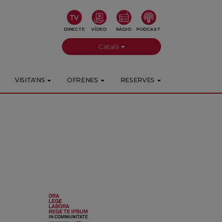
DIRECTE
VÍDEO
RÀDIO
PODCAST
Català
VISITA'NS
OFRENES
RESERVES