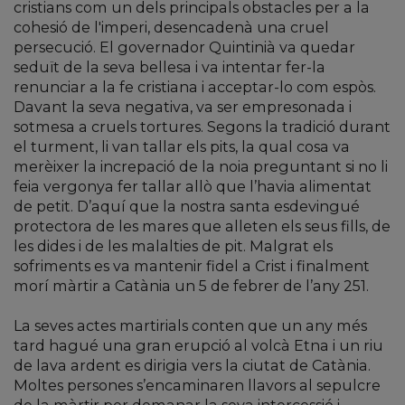
cristians com un dels principals obstacles per a la
cohesió de l'imperi, desencadenà una cruel
persecució. El governador Quintinià va quedar
seduït de la seva bellesa i va intentar fer-la
renunciar a la fe cristiana i acceptar-lo com espòs.
Davant la seva negativa, va ser empresonada i
sotmesa a cruels tortures. Segons la tradició durant
el turment, li van tallar els pits, la qual cosa va
merèixer la increpació de la noia preguntant si no li
feia vergonya fer tallar allò que l’havia alimentat
de petit. D’aquí que la nostra santa esdevingué
protectora de les mares que alleten els seus fills, de
les dides i de les malalties de pit. Malgrat els
sofriments es va mantenir fidel a Crist i finalment
morí màrtir a Catània un 5 de febrer de l’any 251.
La seves actes martirials conten que un any més
tard hagué una gran erupció al volcà Etna i un riu
de lava ardent es dirigia vers la ciutat de Catània.
Moltes persones s’encaminaren llavors al sepulcre