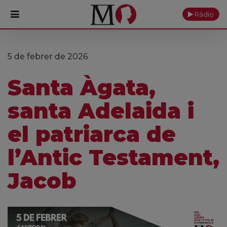
Ràdio
PORTADA
5 de febrer de 2026
Monestir
Santa Àgata,
Cultura
santa Adelaida i
Actualitat
el patriarca de
Fundació
l’Antic Testament,
Visita'ns
Jacob
Ofrenes
Reserves