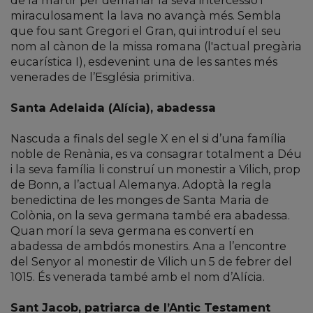
de la màrtir per demanar la seva intercessió i
miraculosament la lava no avançà més. Sembla
que fou sant Gregori el Gran, qui introduí el seu
nom al cànon de la missa romana (l'actual pregària
eucarística I), esdevenint una de les santes més
venerades de l’Església primitiva.
Santa Adelaida (Alícia), abadessa
Nascuda a finals del segle X en el si d’una família
noble de Renània, es va consagrar totalment a Déu
i la seva família li construí un monestir a Vilich, prop
de Bonn, a l’actual Alemanya. Adoptà la regla
benedictina de les monges de Santa Maria de
Colònia, on la seva germana també era abadessa.
Quan morí la seva germana es convertí en
abadessa de ambdós monestirs. Ana a l’encontre
del Senyor al monestir de Vilich un 5 de febrer del
1015. És venerada també amb el nom d’Alícia.
Sant Jacob, patriarca de l’Antic Testament