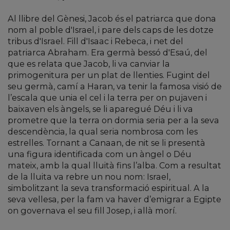
Al llibre del Gènesi, Jacob és el patriarca que dona
nom al poble d'Israel, i pare dels caps de les dotze
tribus d'Israel. Fill d'Isaac i Rebeca, i net del
patriarca Abraham. Era germà bessó d'Esaú, del
que es relata que Jacob, li va canviar la
primogenitura per un plat de llenties. Fugint del
seu germà, camí a Haran, va tenir la famosa visió de
l’escala que unia el cel i la terra per on pujaven i
baixaven els àngels, se li aparegué Déu i li va
prometre que la terra on dormia seria per a la seva
descendència, la qual seria nombrosa com les
estrelles. Tornant a Canaan, de nit se li presentà
una figura identificada com un àngel o Déu
mateix, amb la qual lluità fins l’alba. Com a resultat
de la lluita va rebre un nou nom: Israel,
simbolitzant la seva transformació espiritual. A la
seva vellesa, per la fam va haver d’emigrar a Egipte
on governava el seu fill Josep, i allà morí.