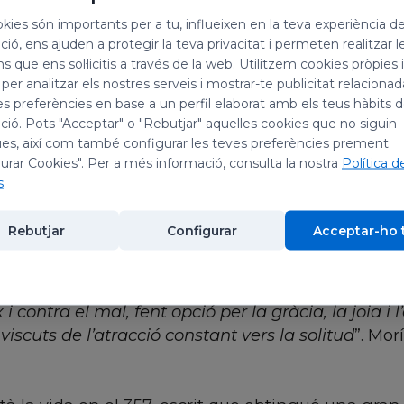
kies són importants per a tu, influeixen en la teva experiència d
ió, ens ajuden a protegir la teva privacitat i permeten realitzar l
ns que ens sol·licitis a través de la web. Utilitzem cookies pròpies 
 per analitzar els nostres serveis i mostrar-te publicitat relacion
ipte), vers l'any 251 en el si d’una família benest
es preferències en base a un perfil elaborat amb els teus hàbits 
oltà les paraules de Jesús al jove ric: “
si vols ser
ió. Pots "Acceptar" o "Rebutjar" aquelles cookies que no siguin
es, així com també configurar les teves preferències prement
als pobres i tindràs un tresor al cel. Després vine
urar Cookies". Per a més informació, consulta la nostra
Política d
 els pobres i menà vida solitària durant més de vu
s
.
a d'Alexandria i encoratjant tots els qui, dels es
Rebutjar
Configurar
Acceptar-ho 
o més il·lustre de l'antigor, malgrat no haver escr
à Brugada diu d’ell: “
L’anomenat pare dels monj
 i contra el mal, fent opció per la gràcia, la joia i l
viscuts de l’atracció constant vers la solitud
”. Mor