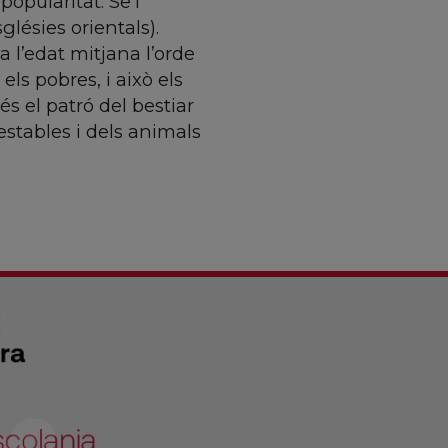
opularitat. Se'l
glésies orientals).
l’edat mitjana l’orde
ls pobres, i això els
és el patró del bestiar
estables i dels animals