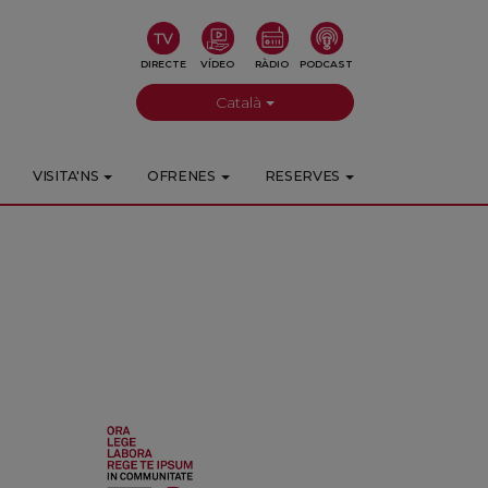
DIRECTE
VÍDEO
RÀDIO
PODCAST
Català
VISITA'NS
OFRENES
RESERVES