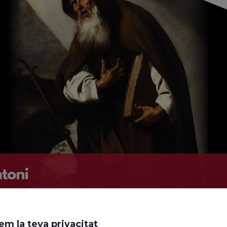
em la teva privacitat
celebrem la festivitat de: