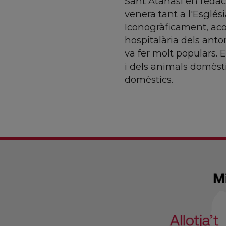
Sant Atanasi en redact
venera tant a l'Esglés
Iconogràficament, aco
hospitalària dels anto
va fer molt populars. E
i dels animals domèsti
domèstics.