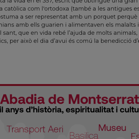
à la vida en el 357, escrit que obtingué una gran p
ia catòlica com l'ortodoxa (també a les antigues es
stuma a ser representat amb un porquet perquè a 
nians amb ells guarien i alimentaven els malalts i e
l sant, que en vida rebé l’ajuda de molts animals, 
cs, per això el dia d’avui és comú la benedicció d’