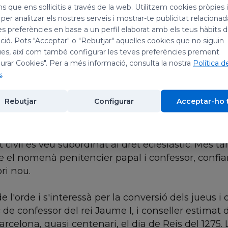
ns que ens sol·licitis a través de la web. Utilitzem cookies pròpies 
 per analitzar els nostres serveis i mostrar-te publicitat relacion
ell de Penyafort (Penedès) cap a l'any 1175, era 
es preferències en base a un perfil elaborat amb els teus hàbits 
lergue i escriptor de la catedral de Barcelona. Est
ió. Pots "Acceptar" o "Rebutjar" aquelles cookies que no siguin
, on exercí també el professorat. Després de doctor
es, així com també configurar les teves preferències prement
urar Cookies". Per a més informació, consulta la nostra
Política d
al escolàstic, de gran difusió a l'edat mitjana. D
s
.
la seu, però renuncià molt aviat aquests càrrecs 
ec, congregació que conegué a Bolonya.
Rebutjar
Configurar
Acceptar-ho 
 silenci documental, que esmerçà en l'estudi i en
egla penitencial anomenada
Summa casuum
, obra
civil es veu subordinat al dret eclesiàstic. Més ta
 el nomenà penitencier papal i confessor, confian
ri nou.
e l'orde i s'interessà per la conversió dels jueus 
 de confessor del rei Jaume I, i conseller estimat
arcelona, quasi centenari, el dia de Reis del 1275.