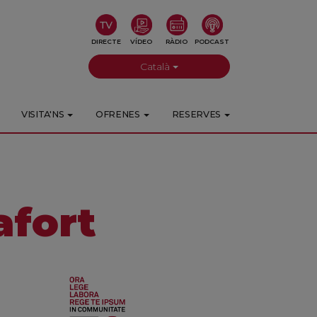
DIRECTE
VÍDEO
RÀDIO
PODCAST
Català
VISITA'NS
OFRENES
RESERVES
fort