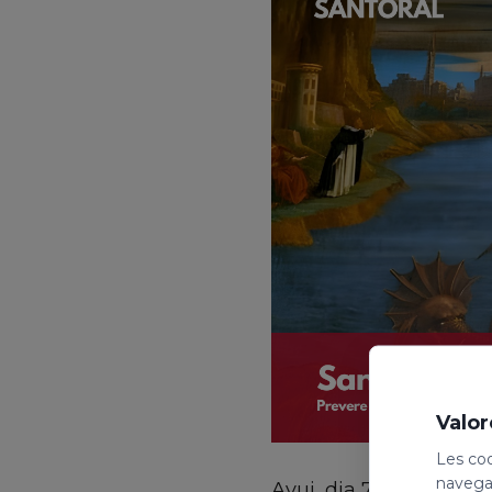
Valor
Les coo
navegac
Avui, dia 7 de gener, 