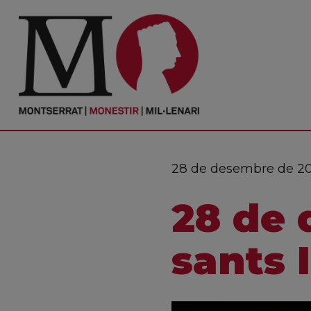
PORTADA
Monestir
Cultura
28 de desembre de 2
Actualitat
28 de 
Fundació
Visita'ns
sants 
Ofrenes
Reserves