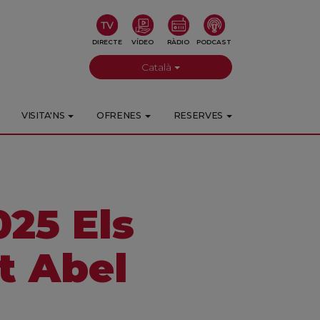
DIRECTE
VÍDEO
RÀDIO
PODCAST
Català
VISITA'NS
OFRENES
RESERVES
25 Els
t Abel