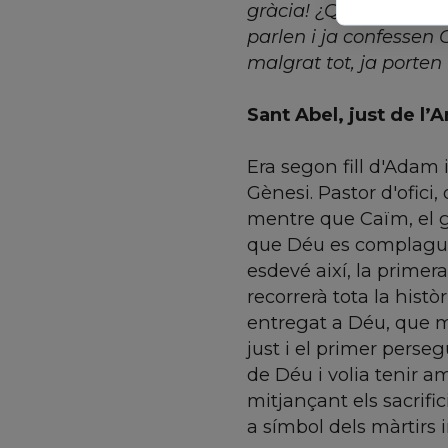
gràcia! ¿Quins han es
parlen i ja confessen 
malgrat tot, ja porten
Sant Abel, just de l’
Era segon fill d'Adam i
Gènesi. Pastor d'ofici,
mentre que Caïm, el ge
que Déu es complagué 
esdevé així, la primer
recorrerà tota la histò
entregat a Déu, que mo
just i el primer perseg
de Déu i volia tenir 
mitjançant els sacrifi
a símbol dels màrtirs 