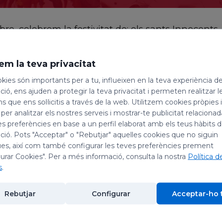
e, celebrem la festivitat de: els sants Innocents, m
ment.
em la teva privacitat
màrtirs
kies són importants per a tu, influeixen en la teva experiència d
ió, ens ajuden a protegir la teva privacitat i permeten realitzar l
 VI, l'Església els honora els dies de Nadal. Són e
ns que ens sol·licitis a través de la web. Utilitzem cookies pròpies 
 l’objectiu d’eliminar el Messies i Rei d’Israel, ac
 per analitzar els nostres serveis i mostrar-te publicitat relacion
ies. Constitueixen les primícies dels rescatats. Pe
es preferències en base a un perfil elaborat amb els teus hàbits 
ió. Pots "Acceptar" o "Rebutjar" aquelles cookies que no siguin
bre. El poeta Prudenci, del segle IV, els defineix c
es, així com també configurar les teves preferències prement
times pel Crist (...), jugueu amb la palma i la cor
urar Cookies". Per a més informació, consulta la nostra
Política d
ostra en tota la seva cruesa, la maldat que pot ar
s
.
poder, però alhora és una afirmació, de la victòria
 Déu rep en el seu Regne i corona amb la seva vid
Rebutjar
Configurar
Acceptar-ho 
 bisbe de Cartago Quodvultdeus, digué d’ells: “
Oh, 