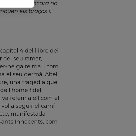
sta manera? Encara no
mouen els braços i,
apítol 4 del llibre del
or del seu ramat,
er-ne gaire tria. I com
nà el seu germà. Abel
ltre, una tragèdia que
 de l'home fidel,
va referir a ell com el
a volia seguir el camí
ecte, manifestada
s Sants Innocents, com