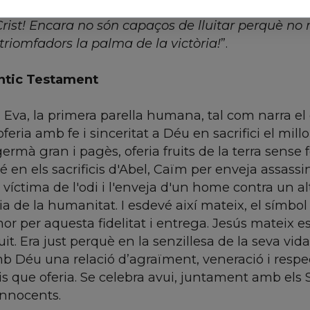
tat els mèrits d’aquests nens per vèncer d’aque
Crist! Encara no són capaços de lluitar perquè no 
 triomfadors la palma de la victòria!
”.
Antic Testament
 Eva, la primera parella humana, tal com narra el c
 oferia amb fe i sinceritat a Déu en sacrifici el mill
rmà gran i pagès, oferia fruits de la terra sense f
en els sacrificis d'Abel, Caïm per enveja assassi
a víctima de l'odi i l'enveja d'un home contra un a
ria de la humanitat. I esdevé així mateix, el símbol
r per aquesta fidelitat i entrega. Jesús mateix es 
uit. Era just perquè en la senzillesa de la seva vid
amb Déu una relació d’agraïment, veneració i resp
cis que oferia. Se celebra avui, juntament amb el
innocents.