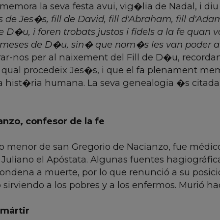
emora la seva festa avui, vig�lia de Nadal, i diu
de Jes�s, fill de David, fill d'Abraham, fill d'Adam
 D�u, i foren trobats justos i fidels a la fe quan 
romeses de D�u, sin� que nom�s les van poder al
ar-nos per al naixement del Fill de D�u, recordan
 qual procedeix Jes�s, i que el fa plenament mem
da hist�ria humana. La seva genealogia �s citada
nzo, confesor de la fe
no menor de san Gregorio de Nacianzo, fue médico
e Juliano el Apóstata. Algunas fuentes hagiográfi
ondena a muerte, por lo que renunció a su posic
o sirviendo a los pobres y a los enfermos. Murió ha
 mártir