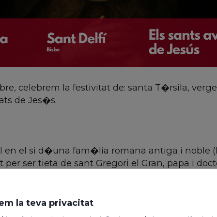
re, celebrem la festivitat de: santa T�rsila, verge
ats de Jes�s.
I en el si d�una fam�lia romana antiga i noble (l
per ser tieta de sant Gregori el Gran, papa i doc
talment en els �
Di�legs
�.
Emiliana, convert� casa seva en una mena de 
em la teva privacitat
ont�nua oraci� i de singular abstin�ncia, per� 