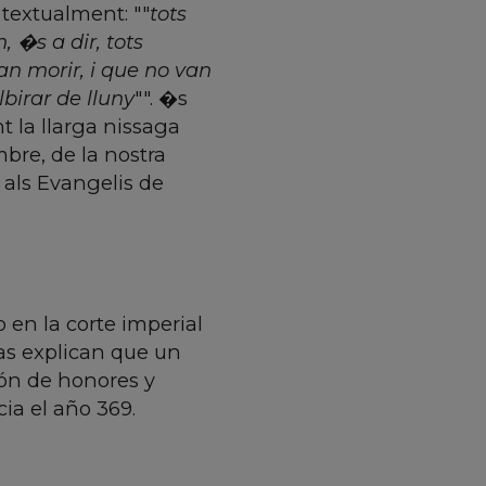
 textualment: ""
tots
, �s a dir, tots
van morir, i que no van
birar de lluny
"". �s
t la llarga nissaga
bre, de la nostra
 als Evangelis de
 en la corte imperial
cas explican que un
ión de honores y
cia el año 369.