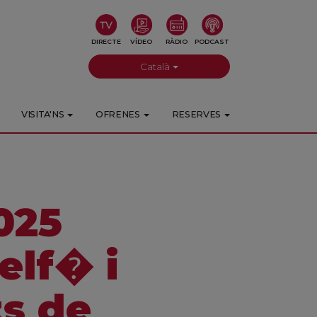
DIRECTE
VÍDEO
RÀDIO
PODCAST
Català
VISITA'NS
OFRENES
RESERVES
025
elf� i
ts de