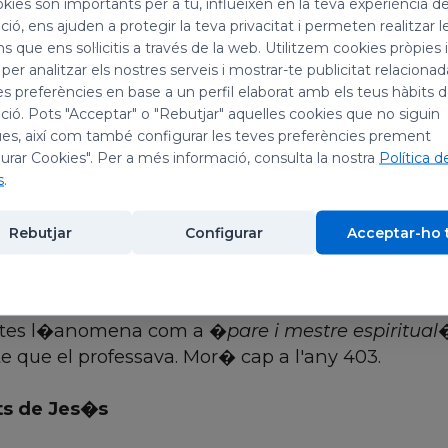
kies són importants per a tu, influeixen en la teva experiència d
tats. Poc abans de morir, tingu� una visi� en qu�
ió, ens ajuden a protegir la teva privacitat i permeten realitzar l
pa sant F�lix III, que li mostrava un lloc de gl�ria
ns que ens sol·licitis a través de la web. Utilitzem cookies pròpies 
ria a Roma la vig�lia de Nadal vers l�any 585.
 per analitzar els nostres serveis i mostrar-te publicitat relacion
es preferències en base a un perfil elaborat amb els teus hàbits 
ió. Pots "Acceptar" o "Rebutjar" aquelles cookies que no siguin
es, així com també configurar les teves preferències prement
urar Cookies". Per a més informació, consulta la nostra
Política d
 Bordeus (Fran�a) al segle IV. Port� a terme una 
s
.
s �poques en qu� l'esgl�sia agafava cada cop m�
ecucions anava quedant ja lluny�. Treball� tamb
Rebutjar
Configurar
Acceptar-ho 
ntrov�rsies priscil�lianistes, participant en el co
 aquesta heretgia. L�any 388 va batejar sant P
a abra�ar la vida asc�tica i religiosa arribant a 
artes l�anomena com a �
pare i mestre espiritual
�
e que el professava. Mor� cap a l'any 403.
ts de Jes�s