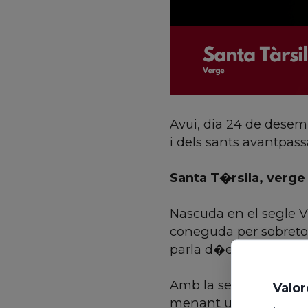
Avui, dia 24 de desemb
i dels sants avantpass
Santa T�rsila, verge
Nascuda en el segle V
coneguda per sobretot 
parla d�ella fonamen
Amb la seva germana 
Valor
menant una vida de c