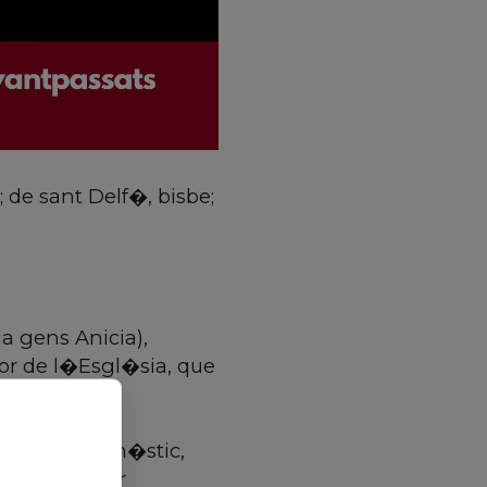
; de sant Delf�, bisbe;
a gens Anicia),
tor de l�Esgl�sia, que
monestir dom�stic,
sense deixar