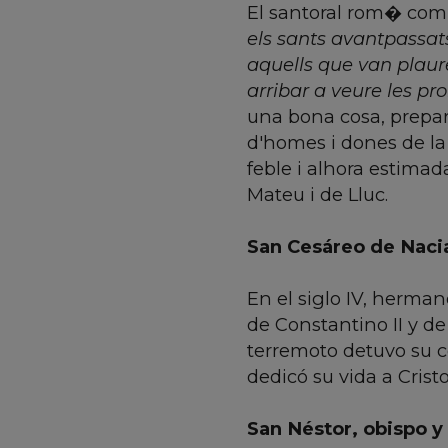
El santoral rom� comm
els sants avantpassats 
aquells que van plaure
arribar a veure les p
una bona cosa, prepar
d'homes i dones de la
feble i alhora estima
Mateu i de Lluc.
San Cesáreo de Nacia
En el siglo IV, herma
de Constantino II y d
terremoto detuvo su c
dedicó su vida a Crist
San Néstor, obispo y