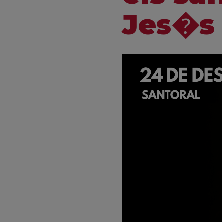
Jes�s