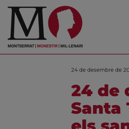
PORTADA
Monestir
Cultura
24 de desembre de 2
Actualitat
24 de 
Fundació
Visita'ns
Santa 
Ofrenes
els sa
Reserves