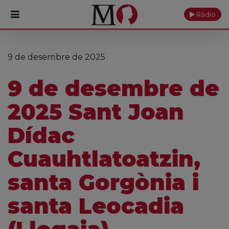
Ràdio
PORTADA
9 de desembre de 2025
Monestir
9 de desembre de
Cultura
2025 Sant Joan
Actualitat
Dídac
Fundació
Cuauhtlatoatzin,
Visita'ns
santa Gorgònia i
Ofrenes
santa Leocadia
Reserves