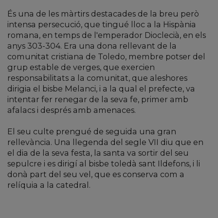
És una de les màrtirs destacades de la breu però
intensa persecució, que tingué lloc a la Hispània
romana, en temps de l'emperador Dioclecià, en els
anys 303-304. Era una dona rellevant de la
comunitat cristiana de Toledo, membre potser del
grup estable de verges, que exercien
responsabilitats a la comunitat, que aleshores
dirigia el bisbe Melanci, i a la qual el prefecte, va
intentar fer renegar de la seva fe, primer amb
afalacs i després amb amenaces.
El seu culte prengué de seguida una gran
rellevància. Una llegenda del segle VII diu que en
el dia de la seva festa, la santa va sortir del seu
sepulcre i es dirigí al bisbe toledà sant Ildefons, i li
donà part del seu vel, que es conserva com a
relíquia a la catedral.