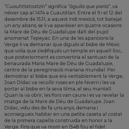
“
Cuauhtlatoatzin
” significa “
àguila que parla
”, va
néixer cap al 1474 a Cuautitlan. Entre el 9 i el 12 del
desembre de 1531, a aquest indi mexicà, tot batejat
un any abans, se li va aparèixer en quatre ocasions
la Mare de Déu de Guadalupe dalt del pujol
anomenat Tepeyac. En una de les aparicions la
Verge li va demanar que digués al bisbe de Mèxic
que volia que s’edifiqués un temple en aquell lloc,
que posteriorment es convertiria el santuari de la
benaurada Maria Mare de Déu de Guadalupe,
centre de la peregrinació mariana mundial. Per
demostrar al bisbe que era veritablement la Verge,
Joan Dídac va recollir roses en ple hivern i les va
portar al bisbe en la seva tilma, el seu mantell.
Quan la va obrir, les flors van caure i es va revelar la
imatge de la Mare de Déu de Guadalupe. Joan
Dídac, vidu des de fa uns anys, demana i
aconsegueix habitar en una petita caseta al costat
de la primera capella construïda en honor a la
Verge. Fins que va morir en 1548 fou el fidel