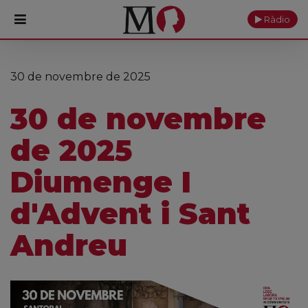
Ràdio
PORTADA
30 de novembre de 2025
Monestir
30 de novembre
Cultura
de 2025
Actualitat
Diumenge I
Fundació
d'Advent i Sant
Visita'ns
Andreu
Ofrenes
Reserves