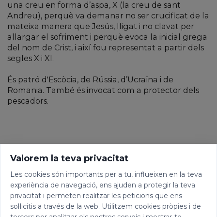
una creu en forma d’aspa, X (la creu de sant
Andreu), perquè va demanar no ser crucificat de la
mateixa manera que Jesús, lligat i no clavat per
allargar el sofriment i perquè evoca la inicial grega
del nom de Crist, i així fou representat a partir dels
segles X i XI.
És patró d'Escòcia, de Rússia, d’Ucraïna i de
Romania. També és invocat com a protector dels
pescadors.
Valorem la teva privacitat
Les cookies són importants per a tu, influeixen en la teva
experiència de navegació, ens ajuden a protegir la teva
privacitat i permeten realitzar les peticions que ens
sol·licitis a través de la web. Utilitzem cookies pròpies i de