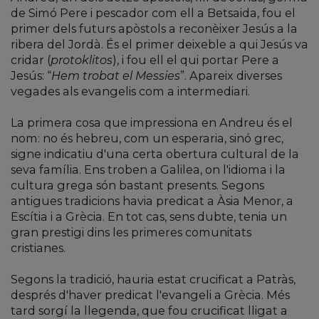
de Simó Pere i pescador com ell a Betsaida, fou el
primer dels futurs apòstols a reconèixer Jesús a la
ribera del Jordà. És el primer deixeble a qui Jesús va
cridar (
protoklitos
), i fou ell el qui portar Pere a
Jesús: “
Hem trobat el Messies
”. Apareix diverses
vegades als evangelis com a intermediari.
La primera cosa que impressiona en Andreu és el
nom: no és hebreu, com un esperaria, sinó grec,
signe indicatiu d'una certa obertura cultural de la
seva família. Ens troben a Galilea, on l'idioma i la
cultura grega són bastant presents. Segons
antigues tradicions havia predicat a Àsia Menor, a
Escítia i a Grècia. En tot cas, sens dubte, tenia un
gran prestigi dins les primeres comunitats
cristianes.
Segons la tradició, hauria estat crucificat a Patràs,
després d'haver predicat l'evangeli a Grècia. Més
tard sorgí la llegenda, que fou crucificat lligat a