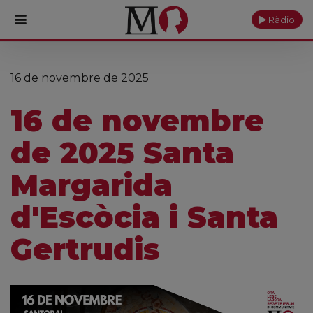
Ràdio
PORTADA
16 de novembre de 2025
Monestir
16 de novembre
Cultura
de 2025 Santa
Actualitat
Margarida
Fundació
d'Escòcia i Santa
Visita'ns
Gertrudis
Ofrenes
Reserves