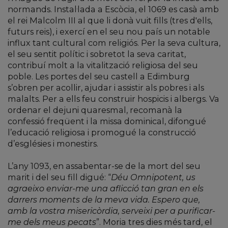
normands. Instal·lada a Escòcia, el 1069 es casà amb
el rei Malcolm III al que li donà vuit fills (tres d'ells,
futurs reis), i exercí en el seu nou país un notable
influx tant cultural com religiós. Per la seva cultura,
el seu sentit polític i sobretot la seva caritat,
contribuí molt a la vitalització religiosa del seu
poble. Les portes del seu castell a Edimburg
s’obren per acollir, ajudar i assistir als pobres i als
malalts. Per a ells feu construir hospicis i albergs. Va
ordenar el dejuni quaresmal, recomanà la
confessió freqüent i la missa dominical, difongué
l’educació religiosa i promogué la construcció
d’esglésies i monestirs.
L’any 1093, en assabentar-se de la mort del seu
marit i del seu fill digué: “
Déu Omnipotent, us
agraeixo enviar-me una aflicció tan gran en els
darrers moments de la meva vida. Espero que,
amb la vostra misericòrdia, serveixi per a purificar-
me dels meus pecats
”. Moria tres dies més tard, el