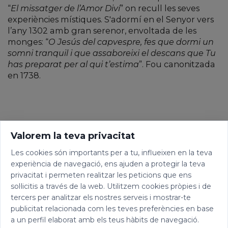
“
El missatger de l’Amor Diví
” on recull les seves
experiències místiques. S'adormí en el Senyor vers
l’any 1302 amb gran serenor, envoltada de les
monges: “
O Jesús del capvespre, fes que dormi un
somni tranquil i que assaboreixi el descans que Tu
has preparat per al qui t’estima
”. Fou canonitzada
en 1738.
Valorem la teva privacitat
Les cookies són importants per a tu, influeixen en la teva
experiència de navegació, ens ajuden a protegir la teva
privacitat i permeten realitzar les peticions que ens
sol·licitis a través de la web. Utilitzem cookies pròpies i de
tercers per analitzar els nostres serveis i mostrar-te
publicitat relacionada com les teves preferències en base
a un perfil elaborat amb els teus hàbits de navegació.