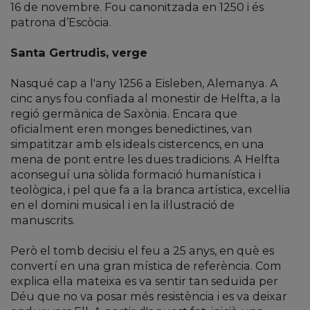
16 de novembre. Fou canonitzada en 1250 i és
patrona d’Escòcia.
Santa Gertrudis, verge
Nasqué cap a l'any 1256 a Eisleben, Alemanya. A
cinc anys fou confiada al monestir de Helfta, a la
regió germànica de Saxònia. Encara que
oficialment eren monges benedictines, van
simpatitzar amb els ideals cistercencs, en una
mena de pont entre les dues tradicions. A Helfta
aconseguí una sòlida formació humanística i
teològica, i pel que fa a la branca artística, excel·lia
en el domini musical i en la il·lustració de
manuscrits.
Però el tomb decisiu el feu a 25 anys, en què es
convertí en una gran mística de referència. Com
explica ella mateixa es va sentir tan seduïda per
Déu que no va posar més resistència i es va deixar