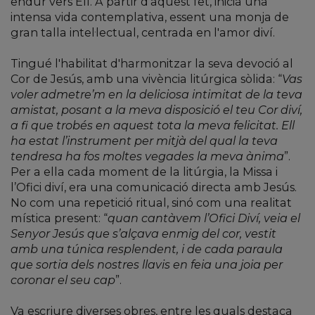
endur vers Ell. A partir d'aquest fet, inicià una
intensa vida contemplativa, essent una monja de
gran talla intel·lectual, centrada en l'amor diví.
Tingué l'habilitat d'harmonitzar la seva devoció al
Cor de Jesús, amb una vivència litúrgica sòlida: “
Vas
voler admetre’m en la deliciosa intimitat de la teva
amistat, posant a la meva disposició el teu Cor diví,
a fi que trobés en aquest tota la meva felicitat. Ell
ha estat l’instrument per mitjà del qual la teva
tendresa ha fos moltes vegades la meva ànima
”.
Per a ella cada moment de la litúrgia, la Missa i
l’Ofici diví, era una comunicació directa amb Jesús.
No com una repetició ritual, sinó com una realitat
mística present: “
quan cantàvem l’Ofici Diví, veia el
Senyor Jesús que s’alçava enmig del cor, vestit
amb una túnica resplendent, i de cada paraula
que sortia dels nostres llavis en feia una joia per
coronar el seu cap
”.
Va escriure diverses obres, entre les quals destaca