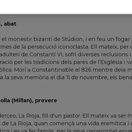
de moltes vicissituds, es veneren des del 1949, a l
, abat
 el monestir bizantí de Stúdion, i en feu un fogar d
imes de la persecució iconoclasta. Ell mateix, per
dulteri de Constantí VI, sofrí diverses reclusions i t
ció per les tradicions dels pares de l’Església i v
tòlica. Morí a Constantinoble el 826 mentre deia mi
a la seva memòria el dia 11 de novembre, els bened
olla (Millan), prevere
rceo, La Rioja, fill d'un pastor. Ell mateix va ser-h
de La Rioja, quan començà una vida eremítica i cl
ica i es va fer famós, per la seva generositat enver