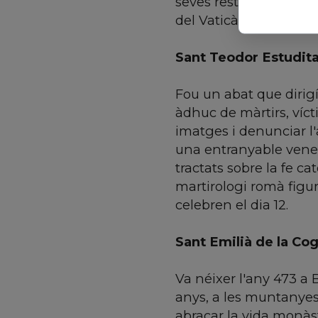
seves restes, després 
del Vaticà.
Sant Teodor Estudita
Fou un abat que dirigí
àdhuc de màrtirs, víct
imatges i denunciar l'a
una entranyable venera
tractats sobre la fe ca
martirologi romà figur
celebren el dia 12.
Sant Emilià de la Cog
Va néixer l'any 473 a Be
anys, a les muntanyes 
abraçar la vida monàst