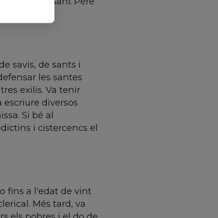
a basílica de Sant Pere
e savis, de sants i
 defensar les santes
res exilis. Va tenir
a escriure diversos
ssa. Si bé al
ictins i cistercencs el
o fins a l'edat de vint
erical. Més tard, va
s els pobres i el do de