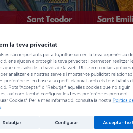
em la teva privacitat
e, celebrem la festivitat de: sant Josafat, bisbe i 
kies són importants per a tu, influeixen en la teva experiència d
i la de sant Emilia de la Cogolla, prevere.
ió, ens ajuden a protegir la teva privacitat i permeten realitzar l
ns que ens sol·licitis a través de la web. Utilitzem cookies pròpies 
 per analitzar els nostres serveis i mostrar-te publicitat relacion
cz, bisbe i màrtir
es preferències en base a un perfil elaborat amb els teus hàbits 
ió. Pots "Acceptar" o "Rebutjar" aquelles cookies que no siguin
es, així com també configurar les teves preferències prement
ortodoxa cap a l'any 1580, entrà el 1604 com a mo
urar Cookies". Per a més informació, consulta la nostra
Política d
tanyent a les comunitats ortodoxes que havien dec
s
.
 de Pólozk, treballà incansablement per la unió 
enfrontaments i el seu zel li valgué molts enemi
Rebutjar
Configurar
Acceptar-ho 
ts, durant una visita pastoral l'any 1623 a Vitebsk,