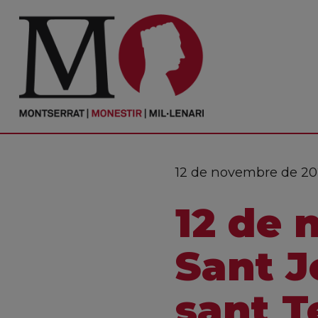
PORTADA
Monestir
Cultura
12 de novembre de 20
Actualitat
12 de 
Fundació
Visita'ns
Sant J
Ofrenes
sant T
Reserves