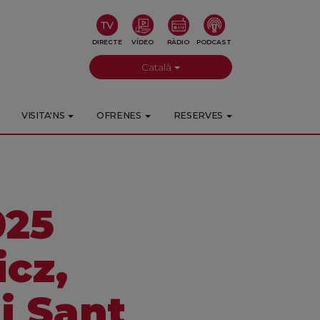
DIRECTE
VÍDEO
RÀDIO
PODCAST
Català
VISITA'NS
OFRENES
RESERVES
025
cz,
i Sant