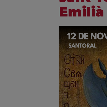
Emilià