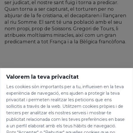
ser judicat, el nostre sant fuig i torna a predicar.
Quan torna a ser capturat, el torturen per no
abjurar de la fe cristiana, el decapitaren i llançaren
al riu Somme. El sant té una població amb el seu
nom propi, prop de Soissons. Gregori de Tours, li
atribueix moltíssims miracles, així com un gran
predicament a tot França i a la Bèlgica francòfona.
Valorem la teva privacitat
Les cookies són importants per a tu, influeixen en la teva
experiència de navegació, ens ajuden a protegir la teva
privacitat i permeten realitzar les peticions que ens
sol·licitis a través de la web. Utilitzem cookies pròpies i de
tercers per analitzar els nostres serveis i mostrar-te
publicitat relacionada com les teves preferències en base
a un perfil elaborat amb els teus hàbits de navegació.
Pots "Acceptar" o "Rebutjar" aquelles cookies que no