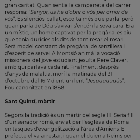
gran caritat. Quan sentia la campaneta del carrer
responia: “
Senyor, us he d’obrir a vós per amor de
vós
”. És silenciós, callat, escolta més que parla, però
quan parla de Déu s’aviva i s’encén la seva cara. Era
un místic, un home captivat per la pregària: es diu
que tenia durícies als dits de tant resar el rosari.
Serà model constant de pregària, de senzillesa i
d'esperit de servei. A Montsió animà la vocació
missionera del jove estudiant jesuïta Pere Claver,
amb qui parlava cada nit. Finalment, després
d’anys de malaltia, morí la matinada del 31
d’octubre del 1617 dient un lent “
Jesuuuuuuús
”.
Fou canonitzat en 1888.
Sant Quintí, màrtir
Segons la tradició és un màrtir del segle III. Seria fill
d'un senador romà, enviat per l'església de Roma
en tasques d'evangelització a l'àrea d'Amiens. El
prefecte el va arrestar, i quan el duien a Reims per