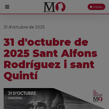
Ràdio
PORTADA
31 d'octubre de 2025
Monestir
31 d'octubre de
Cultura
2025 Sant Alfons
Actualitat
Rodríguez i sant
Fundació
Quintí
Visita'ns
Ofrenes
Reserves