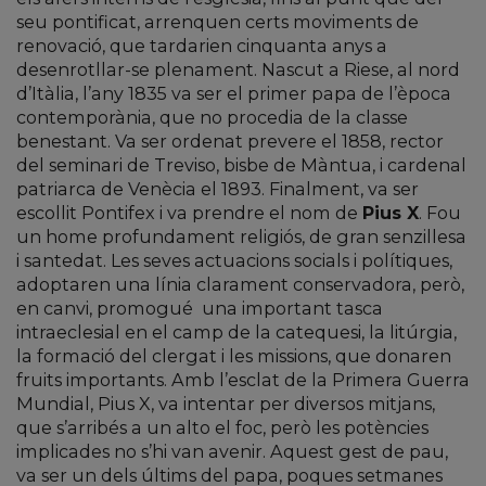
seu pontificat, arrenquen certs moviments de
renovació, que tardarien cinquanta anys a
desenrotllar-se plenament. Nascut a Riese, al nord
d’Itàlia, l’any 1835 va ser el primer papa de l’època
contemporània, que no procedia de la classe
benestant. Va ser ordenat prevere el 1858, rector
del seminari de Treviso, bisbe de Màntua, i cardenal
patriarca de Venècia el 1893. Finalment, va ser
escollit Pontifex i va prendre el nom de
Pius X
. Fou
un home profundament religiós, de gran senzillesa
i santedat. Les seves actuacions socials i polítiques,
adoptaren una línia clarament conservadora, però,
en canvi, promogué
una important tasca
intraeclesial en el camp de la catequesi, la litúrgia,
la formació del clergat i les missions, que donaren
fruits importants. Amb l’esclat de la Primera Guerra
Mundial, Pius X, va intentar per diversos mitjans,
que s’arribés a un alto el foc, però les potències
implicades no s’hi van avenir. Aquest gest de pau,
va ser un dels últims del papa, poques setmanes