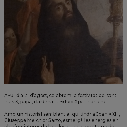
Avui, dia 21 d’agost, celebrem la festivitat de: sant
Pius X, papa; i la de sant Sidoni Apol·linar, bisbe.
Amb un historial semblant al qui tindria Joan XXIII,
Giuseppe Melchior Sarto, esmerçà les energies en
els afers interns de l’església, fins al punt que del