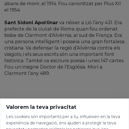
abans de morir, el 1914. Fou canonitzat per Pius XII
el 1954.
Sant Sidoni Apol·linar
va néixer a Lió l’any 431. Era
prefecte de la ciutat de Roma quan fou ordenat
bisbe de Clarmont d’Alvèrnia, al sud de França. Era
una persona intel·ligent i posseïa una gran fortalesa
cristiana. Va defensar la regió d’Alvèrnia contra els
visigots, i els seus escrits són una important font
històrica. També va escriure poesia i unes 147 cartes.
Fou un insigne Doctor de l’Església. Morí a
Clarmont l’any 489.
Valorem la teva privacitat
Les cookies són importants per a tu, influeixen en la teva
experiència de navegació, ens ajuden a protegir la teva