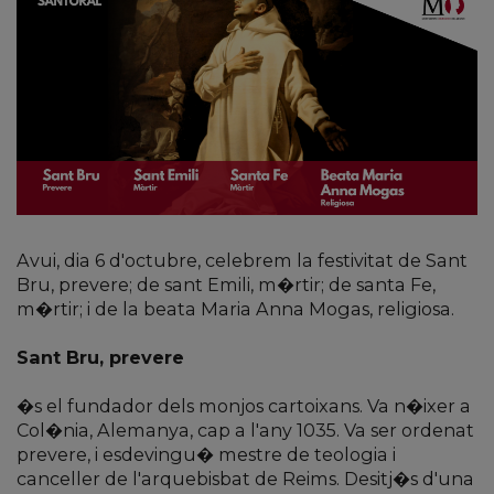
Avui, dia 6 d'octubre, celebrem la festivitat de Sant
Bru, prevere; de sant Emili, m�rtir; de santa Fe,
m�rtir; i de la beata Maria Anna Mogas, religiosa.
Sant Bru, prevere
�s el fundador dels monjos cartoixans. Va n�ixer a
Col�nia, Alemanya, cap a l'any 1035. Va ser ordenat
prevere, i esdevingu� mestre de teologia i
canceller de l'arquebisbat de Reims. Desitj�s d'una