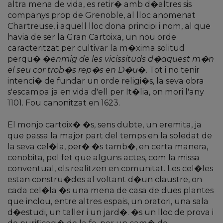
altra mena de vida, es retir� amb d�altres sis
companys prop de Grenoble, al lloc anomenat
Chartreuse, i aquell lloc dona principi i nom, al que
havia de ser la Gran Cartoixa, un nou orde
caracteritzat per cultivar la m�xima solitud
perqu� �
enmig de les vicissituds d�aquest m�n
el seu cor trob�s rep�s en D�u
�. Tot i no tenir
intenci� de fundar un orde religi�s, la seva obra
s'escampa ja en vida d'ell per It�lia, on mori l'any
1101. Fou canonitzat en 1623.
El monjo cartoix� �s, sens dubte, un eremita, ja
que passa la major part del temps en la soledat de
la seva cel�la, per� �s tamb�, en certa manera,
cenobita, pel fet que alguns actes, com la missa
conventual, els realitzen en comunitat. Les cel�les
estan constru�des al voltant d�un claustre, on
cada cel�la �s una mena de casa de dues plantes
que inclou, entre altres espais, un oratori, una sala
d�estudi, un taller i un jard�. �s un lloc de prova i