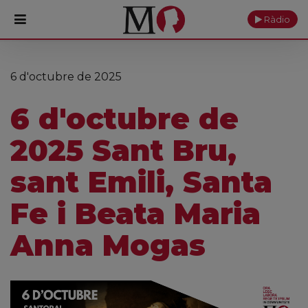
Ràdio
PORTADA
6 d'octubre de 2025
Monestir
6 d'octubre de
Cultura
2025 Sant Bru,
Actualitat
sant Emili, Santa
Fundació
Fe i Beata Maria
Visita'ns
Anna Mogas
Ofrenes
Reserves