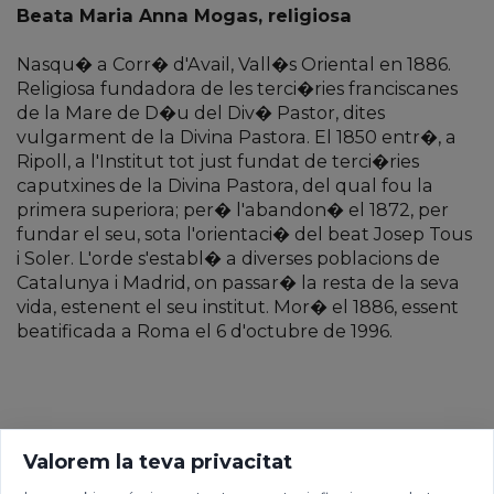
Beata Maria Anna Mogas, religiosa
Nasqu� a Corr� d'Avail, Vall�s Oriental en 1886.
Religiosa fundadora de les terci�ries franciscanes
de la Mare de D�u del Div� Pastor, dites
vulgarment de la Divina Pastora. El 1850 entr�, a
Ripoll, a l'Institut tot just fundat de terci�ries
caputxines de la Divina Pastora, del qual fou la
primera superiora; per� l'abandon� el 1872, per
fundar el seu, sota l'orientaci� del beat Josep Tous
i Soler. L'orde s'establ� a diverses poblacions de
Catalunya i Madrid, on passar� la resta de la seva
vida, estenent el seu institut. Mor� el 1886, essent
beatificada a Roma el 6 d'octubre de 1996.
Valorem la teva privacitat