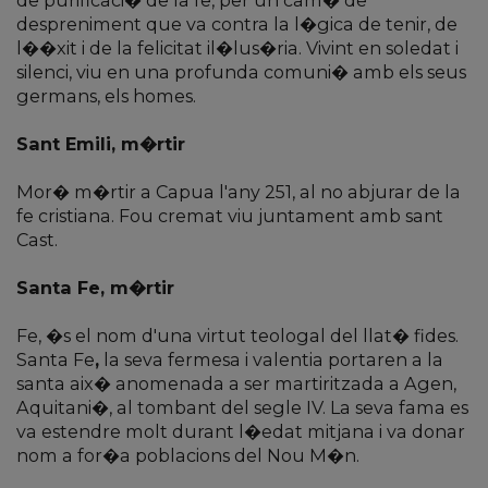
de purificaci� de la fe, per un cam� de
despreniment que va contra la l�gica de tenir, de
l��xit i de la felicitat il�lus�ria. Vivint en soledat i
silenci, viu en una profunda comuni� amb els seus
germans, els homes.
Sant Emili, m�rtir
Mor� m�rtir a Capua l'any 251, al no abjurar de la
fe cristiana. Fou cremat viu juntament amb sant
Cast.
Santa Fe, m�rtir
Fe, �s el nom d'una virtut teologal del llat� fides.
Santa Fe
,
la seva fermesa i valentia portaren a la
santa aix� anomenada a ser martiritzada a Agen,
Aquitani�, al tombant del segle IV. La seva fama es
va estendre molt durant l�edat mitjana i va donar
nom a for�a poblacions del Nou M�n.