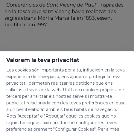
“
Conferències de Sant Vicenç de Paül
”, inspirades
en la tasca que sant Vicenç havia realitzat dos
segles abans. Morí a Marsella en 1853, essent
beatificat en 1997.
Valorem la teva privacitat
Les cookies són importants per a tu, influeixen en la teva
experiència de navegació, ens ajuden a protegir la teva
privacitat i permeten realitzar les peticions que ens
sol·licitis a través de la web. Utilitzem cookies pròpies i de
tercers per analitzar els nostres serveis i mostrar-te
publicitat relacionada com les teves preferències en base
a un perfil elaborat amb els teus hàbits de navegació.
Pots "Acceptar" o "Rebutjar" aquelles cookies que no
siguin tècniques, així com també configurar les teves
preferències prement "Configurar Cookies". Per a més