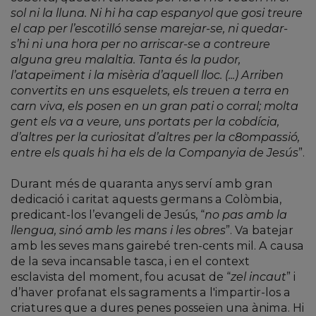
sol ni la lluna. Ni hi ha cap espanyol que gosi treure
el cap per l’escotilló sense marejar-se, ni quedar-
s’hi ni una hora per no arriscar-se a contreure
alguna greu malaltia. Tanta és la pudor,
l’atapeïment i la misèria d’aquell lloc. (...) Arriben
convertits en uns esquelets, els treuen a terra en
carn viva, els posen en un gran pati o corral; molta
gent els va a veure, uns portats per la cobdícia,
d’altres per la curiositat d’altres per la c8ompassió,
entre els quals hi ha els de la Companyia de Jesús
”.
Durant més de quaranta anys serví amb gran
dedicació i caritat aquests germans a Colòmbia,
predicant-los l’evangeli de Jesús, “
no pas amb la
llengua, sinó amb les mans i les obres
”. Va batejar
amb les seves mans gairebé tren-cents mil. A causa
de la seva incansable tasca, i en el context
esclavista del moment, fou acusat de “
zel incaut
” i
d’haver profanat els sagraments a l'impartir-los a
criatures que a dures penes posseïen una ànima. Hi