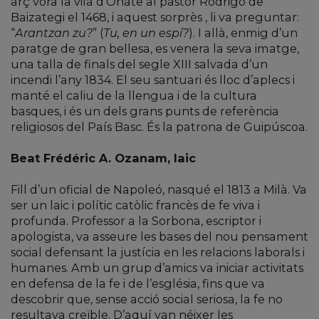
arç vora la vila d’Oñate al pastor Rodrigo de
Baizategi el 1468, i aquest sorprès , li va preguntar:
“
Arantzan zu?
” (
Tu, en un espí?
). I allà, enmig d’un
paratge de gran bellesa, es venera la seva imatge,
una talla de finals del segle XIII salvada d’un
incendi l’any 1834. El seu santuari és lloc d’aplecs i
manté el caliu de la llengua i de la cultura
basques, i és un dels grans punts de referència
religiosos del País Basc. És la patrona de Guipúscoa.
Beat Frédéric A. Ozanam, laic
Fill d’un oficial de Napoleó, nasqué el 1813 a Milà. Va
ser un laic i polític catòlic francès de fe viva i
profunda. Professor a la Sorbona, escriptor i
apologista, va asseure les bases del nou pensament
social defensant la justícia en les relacions laborals i
humanes. Amb un grup d’amics va iniciar activitats
en defensa de la fe i de l’església, fins que va
descobrir que, sense acció social seriosa, la fe no
resultava creïble. D’aquí van néixer les