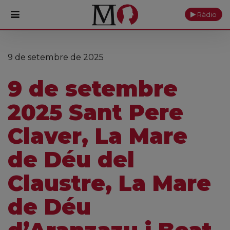
Ràdio
PORTADA
9 de setembre de 2025
Monestir
9 de setembre
Cultura
2025 Sant Pere
Actualitat
Claver, La Mare
Fundació
de Déu del
Visita'ns
Claustre, La Mare
Ofrenes
de Déu
Reserves