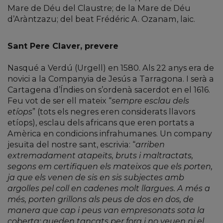
Mare de Déu del Claustre; de la Mare de Déu
d’Aràntzazu; del beat Frédéric A. Ozanam, laic.
Sant Pere Claver, prevere
Nasqué a Verdú (Urgell) en 1580. Als 22 anys era de
novici a la Companyia de Jesús a Tarragona. I serà a
Cartagena d’Índies on s’ordenà sacerdot en el 1616.
Feu vot de ser ell mateix “
sempre esclau dels
etíops
” (tots els negres eren considerats llavors
etíops), esclau dels africans que eren portats a
Amèrica en condicions infrahumanes. Un company
jesuïta del nostre sant, escrivia: “
arriben
extremadament atapeïts, bruts i maltractats,
segons em certifiquen els mateixos que els porten,
ja que els venen de sis en sis subjectes amb
argolles pel coll en cadenes molt llargues. A més a
més, porten grillons als peus de dos en dos, de
manera que cap i peus van empresonats sota la
coberta; queden tancats per fora i no veuen ni el