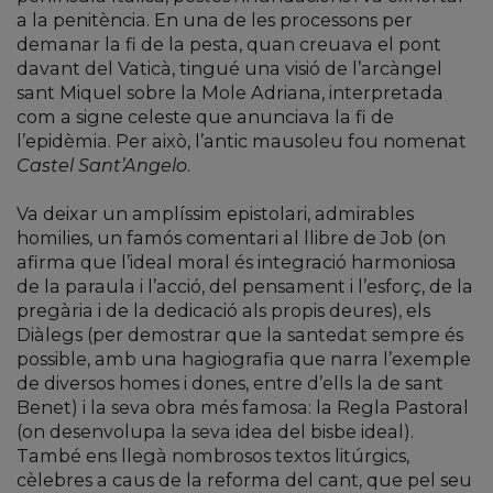
a la penitència. En una de les processons per
demanar la fi de la pesta, quan creuava el pont
davant del Vaticà, tingué una visió de l’arcàngel
sant Miquel sobre la Mole Adriana, interpretada
com a signe celeste que anunciava la fi de
l’epidèmia. Per això, l’antic mausoleu fou nomenat
Castel Sant’Angelo
.
Va deixar un amplíssim epistolari, admirables
homilies, un famós comentari al llibre de Job (on
afirma que l’ideal moral és integració harmoniosa
de la paraula i l’acció, del pensament i l’esforç, de la
pregària i de la dedicació als propis deures), els
Diàlegs (per demostrar que la santedat sempre és
possible, amb una hagiografia que narra l’exemple
de diversos homes i dones, entre d’ells la de sant
Benet) i la seva obra més famosa: la Regla Pastoral
(on desenvolupa la seva idea del bisbe ideal).
També ens llegà nombrosos textos litúrgics,
cèlebres a caus de la reforma del cant, que pel seu