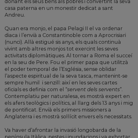
donant els seus béns als pobres i convertint la seva
casa paterna en un monestir dedicat a sant
Andreu.
Quan era monjo, el papa Pelagi II el va ordenar
diaca i l’envià a Constantinoble com a Aprocrisiari
(nunci). Allà estigué sis anys, els quals continuà
vivint amb altres monjos tot exercint les seves
activitats diplomàtiques. Al tornar a Roma el succeí
en la seu de Pere. Fou el primer papa que utilitzà
el poder temporal de l’Església, sense oblidar
l’aspecte espiritual de la seva tasca, mantenint-se
sempre humil
i senzill: així en les seves cartes
oficials es definia com el “
servent dels servents
”.
Contemplatiu per naturalesa, es mostrà expert en
els afers teològics i polítics, al llarg dels 13 anys i mig
de pontificat. Envià els primers missioners a
Anglaterra i es mostrà sol·lícit envers els necessitats.
Va haver d’afrontar la invasió longobarda de la
península Itàlica, pestes i inundacions i va exhortar