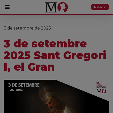
Ràdio
PORTADA
3 de setembre de 2025
Monestir
3 de setembre
Cultura
2025 Sant Gregori
Actualitat
I, el Gran
Fundació
Visita'ns
Ofrenes
Reserves