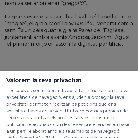
nom va ser anomenat “
gregorià
”.
La grandesa de la seva obra li valgué l’apel·latiu de
“magne”, el gran. Morí l’any 604 i fou venerat com a
sant. És un dels quatre grans Pares de l’Església,
juntament amb els sants Ambrosi, Jerònim i Agustí;
i el primer monjo en assolir la dignitat pontifícia.
Valorem la teva privacitat
Les cookies són importants per a tu, influeixen en la teva
experiència de navegació, ens ajuden a protegir la teva
privacitat i permeten realitzar les peticions que ens
sol·licitis a través de la web. Utilitzem cookies pròpies i de
tercers per analitzar els nostres serveis i mostrar-te
publicitat relacionada com les teves preferències en base
a un perfil elaborat amb els teus hàbits de navegació.