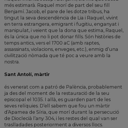
més estimarà. Raquel morí de part del seu fill
Benjamí. Jacob, el pare de les dotze tribus, ha
tingut la seva descendència de Lia i Raquel, vivint
en terra estrangera, emigrant i fugitiu, enganyat i
manipulat, i veient que la dona que estima, Raquel,
és la única que no li pot donar fills. Són històries de
temps antics, vers el 1700 aC (amb raptes,
assassinats, violacions, enveges, etc.), enmig d’una
civilització nòmada que té poc a veure amb la
nostra.
Sant Antolí, màrtir
és venerat com a patró de Palència, probablement
ja des del moment de la restauració de la seu
episcopal el 1035. I allà, es guarden part de les
seves relíquies. D’ell sabem que fou un màrtir
d’Apamea de Síria, que morí durant la persecució
de Dioclecià l’any 304, i les restes del qual van ser
traslladades posteriorment a diversos llocs.