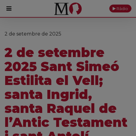
Ràdio
PORTADA
2 de setembre de 2025
Monestir
2 de setembre
Cultura
2025 Sant Simeó
Actualitat
Estilita el Vell;
Fundació
santa Ingrid,
Visita'ns
santa Raquel de
Ofrenes
l’Antic Testament
Reserves