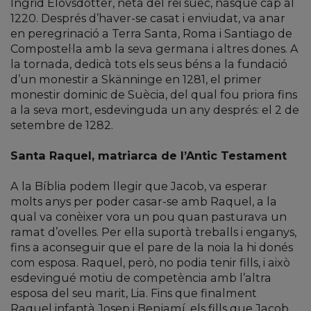
Ingrid Elovsdotter, neta del rei suec, nasqué cap al
1220. Després d’haver-se casat i enviudat, va anar
en peregrinació a Terra Santa, Roma i Santiago de
Compostel·la amb la seva germana i altres dones. A
la tornada, dedicà tots els seus béns a la fundació
d’un monestir a Skänninge en 1281, el primer
monestir dominic de Suècia, del qual fou priora fins
a la seva mort, esdevinguda un any després: el 2 de
setembre de 1282.
Santa Raquel, matriarca de l’Antic Testament
A la Bíblia podem llegir que Jacob, va esperar
molts anys per poder casar-se amb Raquel, a la
qual va conèixer vora un pou quan pasturava un
ramat d’ovelles. Per ella suportà treballs i enganys,
fins a aconseguir que el pare de la noia la hi donés
com esposa. Raquel, però, no podia tenir fills, i això
esdevingué motiu de competència amb l’altra
esposa del seu marit, Lia. Fins que finalment
Raquel infantà Josep i Benjamí, els fills que Jacob