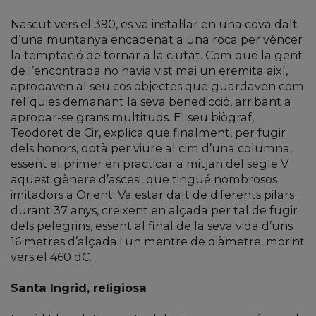
Nascut vers el 390, es va instal·lar en una cova dalt
d’una muntanya encadenat a una roca per vèncer
la temptació de tornar a la ciutat. Com que la gent
de l’encontrada no havia vist mai un eremita així,
apropaven al seu cos objectes que guardaven com
relíquies demanant la seva benedicció, arribant a
apropar-se grans multituds. El seu biògraf,
Teodoret de Cir, explica que finalment, per fugir
dels honors, optà per viure al cim d’una columna,
essent el primer en practicar a mitjan del segle V
aquest gènere d’ascesi, que tingué nombrosos
imitadors a Orient. Va estar dalt de diferents pilars
durant 37 anys, creixent en alçada per tal de fugir
dels pelegrins, essent al final de la seva vida d’uns
16 metres d’alçada i un mentre de diàmetre, morint
vers el 460 dC.
Santa Ingrid, religiosa