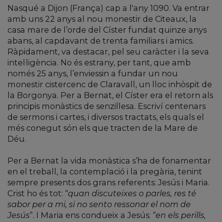
Nasqué a Dijon (França) cap a l'any 1090. Va entrar
amb uns 22 anys al nou monestir de Citeaux, la
casa mare de l’orde del Císter fundat quinze anys
abans, al capdavant de trenta familiars i amics.
Ràpidament, va destacar, pel seu caràcter i la seva
intel·ligència. No és estrany, per tant, que amb
només 25 anys, l’enviessin a fundar un nou
monestir cistercenc de Claravall, un lloc inhòspit de
la Borgonya. Per a Bernat, el Císter era el retorn als
principis monàstics de senzillesa. Escriví centenars
de sermons i cartes, i diversos tractats, els quals el
més conegut són els que tracten de la Mare de
Déu.
Per a Bernat la vida monàstica s’ha de fonamentar
en el treball, la contemplació i la pregària, tenint
sempre presents dos grans referents: Jesús i Maria.
Crist ho és tot: “
quan discuteixes o parles, res té
sabor per a mi, si no sento ressonar el nom de
Jesús
”. I Maria ens condueix a Jesús: “
en els perills,