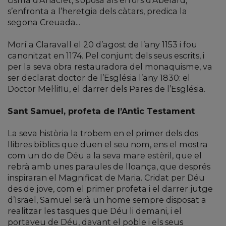
cisma d’Anaclet, s’oposa als errors d’Abelard,
s’enfronta a l’heretgia dels càtars, predica la
segona Creuada...
Morí a Claravall el 20 d’agost de l’any 1153 i fou
canonitzat en 1174. Pel conjunt dels seus escrits, i
per la seva obra restauradora del monaquisme, va
ser declarat doctor de l’Església l’any 1830: el
Doctor Mel·liflu, el darrer dels Pares de l’Església.
Sant Samuel, profeta de l’Antic Testament
La seva història la trobem en el primer dels dos
llibres bíblics que duen el seu nom, ens el mostra
com un do de Déu a la seva mare estèril, que el
rebrà amb unes paraules de lloança, que després
inspiraran el Magnificat de Maria. Cridat per Déu
des de jove, com el primer profeta i el darrer jutge
d’Israel, Samuel serà un home sempre disposat a
realitzar les tasques que Déu li demani, i el
portaveu de Déu, davant el poble i els seus