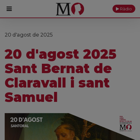
Ràdio
PORTADA
20 d'agost de 2025
Monestir
20 d'agost 2025
Cultura
Sant Bernat de
Actualitat
Claravall i sant
Fundació
Samuel
Visita'ns
Ofrenes
Reserves