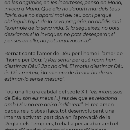
en les angúnies, en les incerteses, pensa en Maria,
invoca a Maria. Que ella no s’aparti mai dels teus
llavis, que no s’aparti mai del teu cor; i perquè
obtinguis l’ajut de la seva pregària, no oblidis mai
l’exemple de la seva vida. Si la segueixes, no pots
desviar-te: si la invoques, no pots desesperar; si
penses en ella, no pots equivocar-te
”.
Bernat canta l’amor de Déu per l’home i l’amor de
l’home per Déu:
“¿Vols sentir per què i com hem
d’estimar Déu? Ja t’ho diré. El motiu d’estimar Déu
és Déu mateix, i la mesura de l’amor ha de ser
estimar-lo sense mesura
”.
Fou una figura cabdal del segle XII: “
els interessos
de Déu són els meus (...), res del que es relaciona
amb Déu no em deixa indiferent
”. El reclamen
papes, reis, bisbes i laics, tot desenvolupant una
intensa activitat: participa en l’aprovació de la
Regla dels Templers, treballa per acabar amb el