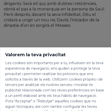
dirigents. Serà ell qui, amb dubtes i reticències,
obrirà el pas a la monarquia en la persona de Saül.
Però després, davant la seva infidelitat, Déu el
cridarà a ungir un nou rei, David, l’iniciador de la
dinastia d’on en sorgirà el Messies.
Valorem la teva privacitat
Les cookies són importants per a tu, influeixen en la teva
experiència de navegació, ens ajuden a protegir la teva
privacitat i permeten realitzar les peticions que ens
sol·licitis a través de la web. Utilitzem cookies pròpies i de
tercers per analitzar els nostres serveis i mostrar-te
publicitat relacionada com les teves preferències en base
a un perfil elaborat amb els teus hàbits de navegació.
Pots "Acceptar" o "Rebutjar" aquelles cookies que no
siguin tècniques, així com també configurar les teves