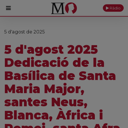
Ràdio
PORTADA
5 d'agost de 2025
Monestir
5 d'agost 2025
Cultura
Dedicació de la
Actualitat
Basílica de Santa
Fundació
Maria Major,
Visita'ns
santes Neus,
Ofrenes
Blanca, Àfrica i
Reserves