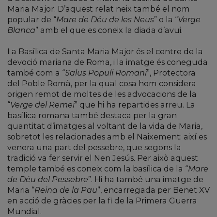
Maria Major. D’aquest relat neix també el nom
popular de “
Mare de Déu de les Neus
” o la “
Verge
Blanca
” amb el que es coneix la diada d’avui.
La Basílica de Santa Maria Major és el centre de la
devoció mariana de Roma, i la imatge és coneguda
també com a “
Salus Populi Romani
”, Protectora
del Poble Romà, per la qual cosa hom considera
origen remot de moltes de les advocacions de la
“
Verge del Remei
” que hi ha repartides arreu. La
basílica romana també destaca per la gran
quantitat d’imatges al voltant de la vida de Maria,
sobretot les relacionades amb el Naixement: així es
venera una part del pessebre, que segons la
tradició va fer servir el Nen Jesús. Per això aquest
temple també es coneix com la basílica de la “
Mare
de Déu del Pessebre
”. Hi ha també una imatge de
Maria “
Reina de la Pau
”, encarregada per Benet XV
en acció de gràcies per la fi de la Primera Guerra
Mundial.