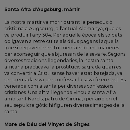
Santa Afra d’Augsburg, màrtir
La nostra màrtir va morir durant la persecució
cristiana a Augsburg, a l’actual Alemanya, que es
va produir l’any 304. Per aquella època els soldats
obligaven a retre culte als déus pagans i aquells
que si negaven eren turmentats de mil maneres
per aconseguir que abjuressin de la seva fe. Segons
diverses tradicions llegendàries, la nostra santa
africana practicava la prostitució sagrada quan es
va convertir a Crist, i sense haver estat batejada, va
ser cremada viva per confessar la seva fe en Crist. És
venerada com a santa per diverses confessions
cristianes. Una altra llegenda vincula santa Afra
amb sant Narcís, patró de Girona, i per això en el
seu sepulcre gòtic hi figuren diverses imatges de la
santa.
Mare de Déu del Vinyet de Sitges