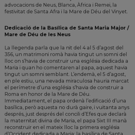
advocacions de Neus, Blanca, Àfrica i Remei, la
festivitat de Santa Afra i la Mare de Déu del Vinyet.
Dedicació de la Basílica de Santa Maria Major /
Mare de Déu de les Neus
La llegenda parla que la nit del 4 al 5 d’agost del
356, un matrimoni romà havia tingut un somni del
lloc on s’havia de construir una església dedicada a
Maria i quan ho comentaren al papa, aquest havia
tingut un somni semblant. L’endemà, el 5 d’agost,
en ple estiu, una nevada miraculosa hauria marcat
el perímetre d’una església s’havia de construir a
Roma en honor de la Mare de Déu.
Immediatament, el papa ordenà l’edificació d’una
basílica, però aquesta no durà gaire, i vuitanta anys
després, just després del concili d’Efes que declarà
la maternitat divina de Maria, el papa Sixt III manà
reconstruir en el mateix lloc la primera església
d’Occident dedicada a Maria: la basílica de Santa