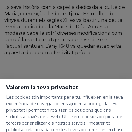
La seva història com a capella dedicada al culte de
Maria, començà a l’edat mitjana. En un lloc de
vinyes, durant els segles XII es va bastir una petita
ermita dedicada a la Mare de Déu. Aquesta
modesta capella sofrí diverses modificacions, com
també la santa imatge, fins a convertir-se en
l’actual santuari. L’any 1648 va quedar establerta
aquesta data com a festivitat pròpia.
Valorem la teva privacitat
Les cookies són importants per a tu, influeixen en la teva
experiència de navegació, ens ajuden a protegir la teva
privacitat i permeten realitzar les peticions que ens
sol·licitis a través de la web. Utilitzem cookies pròpies i de
tercers per analitzar els nostres serveis i mostrar-te
publicitat relacionada com les teves preferències en base