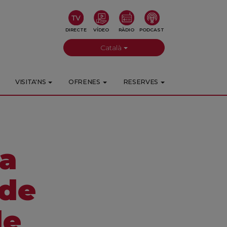
DIRECTE
VÍDEO
RÀDIO
PODCAST
Català
VISITA'NS
OFRENES
RESERVES
ta
 de
de