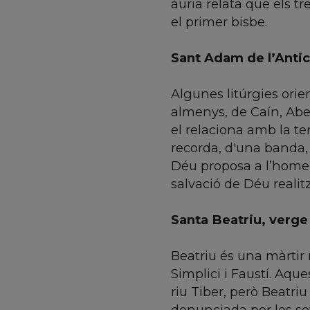
àuria relata que els t
el primer bisbe.
Sant Adam de l’Anti
Algunes litúrgies orie
almenys, de Caín, Abe
el relaciona amb la ter
recorda, d'una banda, 
Déu proposa a l’home 
salvació de Déu realit
Santa Beatriu, verge 
Beatriu és una màrti
Simplici i Faustí. Aque
riu Tiber, però Beatri
denunciada per les se