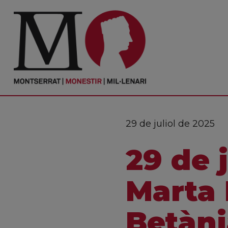
PORTADA
Monestir
Cultura
29 de juliol de 2025
Actualitat
29 de 
Fundació
Visita'ns
Marta 
Ofrenes
Betàni
Reserves