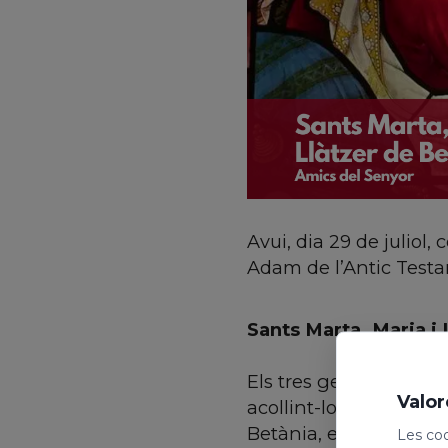
Avui, dia 29 de juliol,
Adam de l’Antic Testam
Sants Marta, Maria i
Els tres germans vivie
Valor
acollint-lo sovint a c
Betània, en la resurre
Les coo