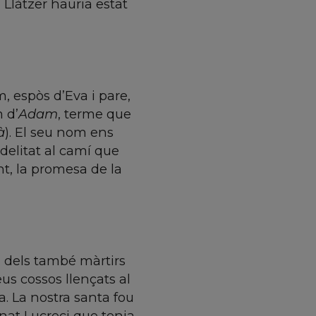
 Llàtzer hauria estat
, espòs d’Eva i pare,
 d’
Adam
, terme que
à
). El seu nom ens
idelitat al camí que
t, la promesa de la
 dels també màrtirs
eus cossos llençats al
a. La nostra santa fou
nat Lucreci que tenia