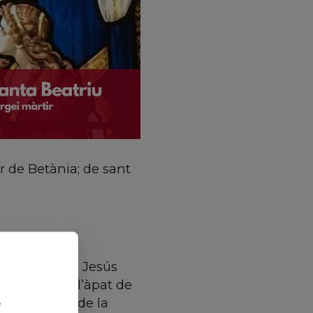
er de Betània; de sant
oren amics de Jesús
Evangelis: a l’àpat de
s dies abans de la
e