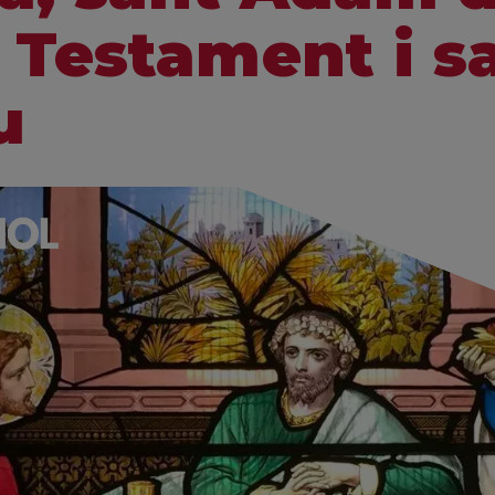
c Testament i s
u