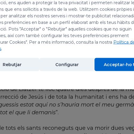
ió, ens ajuden a protegir la teva privacitat i permeten realitzar l
ns que ens sol·licitis a través de la web. Utilitzem cookies pròpies 
 per analitzar els nostres serveis i mostrar-te publicitat relacion
sús experimentà l’afecte de l’amistat, la diligènci
es preferències en base a un perfil elaborat amb els teus hàbits 
 creure que ell és la resurrecció i la vida. Per aix
ió. Pots "Acceptar" o "Rebutjar" aquelles cookies que no siguin
. Marta és activa i intel·ligent, i la seva amorosa 
es, així com també configurar les teves preferències prement
 confortable a casa seva és reconeguda per l’Esg
urar Cookies". Per a més informació, consulta la nostra
Política d
s
.
sseu als peus del mestre amb el desig d’acollir fid
ia se l’ha volgut identificar amb la vida contemp
Rebutjar
Configurar
Acceptar-ho 
dos aspectes que no han de faltar en un cristià, p
complementar-se.
ecció de Llàtzer té lloc quatre dies després de la 
urrecció de Jesús i de tota la humanitat i ens ha 
guessis estat aquí no s’hauria mort el meu germà. P
tot el que li demanis
”.
 de tots els sants reconeguts que va morir dues v