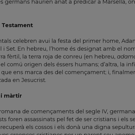
res germans haurien anat a predicar a Marsella, on
c Testament
ntals celebren avui la festa del primer home, Adam
l i Set. En hebreu, l’home és designat amb el nom
ra fèrtil, la terra roja de conreu (en hebreu,
adam
el comú origen dels éssers humans; d’altra, la inf
que ens marca des del començament; i, finalmen
zada en Jesucrist.
i màrtir
r romana de començaments del segle IV, germana
sts foren assassinats pel fet de ser cristians i els s
u recuperà els cossos i els donà una digna sepultur
ves creences cristianes per un parent seu anome