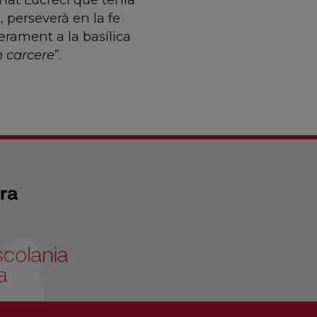
, perseverà en la fe
erament a la basílica
n carcere
”.