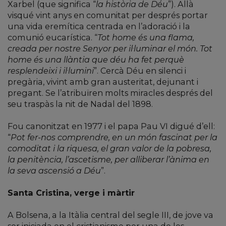
Xarbel (que significa “
la història de Déu
”). Allà
visqué vint anys en comunitat per després portar
una vida eremítica centrada en l’adoració i la
comunió eucarística. “
Tot home és una flama,
creada per nostre Senyor per il·luminar el món. Tot
home és una llàntia que déu ha fet perquè
resplendeixi i il·lumini
”. Cercà Déu en silenci i
pregària, vivint amb gran austeritat, dejunant i
pregant. Se l’atribuïren molts miracles després del
seu traspàs la nit de Nadal del 1898.
Fou canonitzat en 1977 i el papa Pau VI digué d’ell:
“
Pot fer-nos comprendre, en un món fascinat per la
comoditat i la riquesa, el gran valor de la pobresa,
la penitència, l’ascetisme, per alliberar l’ànima en
la seva ascensió a Déu
”.
Santa Cristina, verge i màrtir
A Bolsena, a la Itàlia central del segle III, de jove va