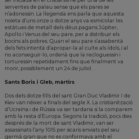
ser iniciada en el cristianisme per una de les
serventes de palau sense que els pares se
n’adonessin. La llegenda ens parla que aquesta
noieta d’uns onze o dotze anys va esmicolar les
estàtues de metall dels déus pagans Júpiter,
Apol·lo i Venus del seu pare, per a distribuir els
bocins als pobres. Quan el seu pare s’assabentà
dels fets intentà d’apropar-la al culte als ídols, i al
no aconseguir-lo, ordenà que la recloguessin i
torturessin repetidament fins que finalment va
morir, possiblement un 24 de juliol.
Sants Boris i Gleb, màrtirs
Dos dels dotze fills del sant Gran Duc Vladimir I de
Kiev van néixer a finals del segle X. La cristianització
d’Ucraïna i de Rússia va ser tardana si la comparem
amb la resta d’Europa. Segons la tradició, pocs dies
després de la mort de sant Vladimir, van ser
assassinats l’any 1015 per sicaris enviats pel seu
germà gran que no es conformava amb el