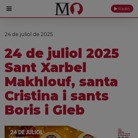
Ràdio
PORTADA
24 de juliol de 2025
Monestir
24 de juliol 2025
Cultura
Sant Xarbel
Actualitat
Makhlouf, santa
Fundació
Cristina i sants
Visita'ns
Boris i Gleb
Ofrenes
Reserves