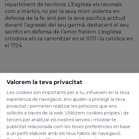
repartiment de territoris. L’Església els reconeix
com a màrtirs, no per la seva mort violenta en
defensa de la fe, sinó per la seva pacífica actitud
davant l’agressió del seu germà, destacant el seu
sacrifici en defensa de l’amor fratern. L’església
ortodoxa els va canonitzar en el 1071 i la catòlica en
el 1724.
Valorem la teva privacitat
Les cookies són importants per a tu, influeixen en la teva
experiència de navegació, ens ajuden a protegir la teva
privacitat i permeten realitzar les peticions que ens
sol·licitis a través de la web. Utilitzem cookies pròpies i de
tercers per analitzar els nostres serveis i mostrar-te
publicitat relacionada com les teves preferències en base
a un perfil elaborat amb els teus hàbits de navegació.