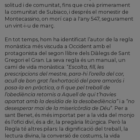
solitud i de comunitat, fins que creà primerament
la comunitat de Subiaco, i després el monestir de
Montecassino, on morí cap a l'any 547, segurament
un vint-i-u de març.
En tot temps, hom ha identificat l’autor de la regla
monàstica més viscuda a Occident amb el
protagonista del segon llibre dels Diàlegs de Sant
Gregori el Gran. La seva regla és un manual, un
camí de vida monàstica: “
Escolta, fill, les
prescripcions del mestre, para-hi l’orella del cor,
acull de bon grat l’exhortació del pare amorós i
posa-la en pràctica, a fi que pel treball de
l’obediència retornis a Aquell de qui t’havies
apartat amb la desídia de la desobediència”
i a
“no
desesperar mai de la misericòrdia de Déu
”. Per a
sant Benet, és més importat per a la vida del monjo
és l’ofici diví, és a dir, la pregària litúrgica. Però la
Regla té altres pilars: la dignificació del treball, la
lectura divina, la conversió de costums, la vida