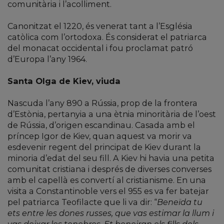
comunitària i l’acolliment.
Canonitzat el 1220, és venerat tant a l’Església
catòlica com l’ortodoxa. És considerat el patriarca
del monacat occidental i fou proclamat patró
d’Europa l’any 1964.
Santa Olga de Kiev, viuda
Nascuda l’any 890 a Rússia, prop de la frontera
d’Estònia, pertanyia a una ètnia minoritària de l’oest
de Rússia, d’origen escandinau. Casada amb el
príncep Igor de Kiev, quan aquest va morir va
esdevenir regent del principat de Kiev durant la
minoria d’edat del seu fill. A Kiev hi havia una petita
comunitat cristiana i després de diverses converses
amb el capellà es convertí al cristianisme. En una
visita a Constantinoble vers el 955 es va fer batejar
pel patriarca Teofilacte que li va dir: “
Beneïda tu
ets entre les dones russes, que vas estimar la llum i