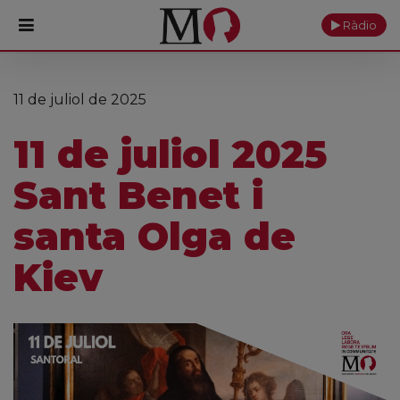
Ràdio
PORTADA
11 de juliol de 2025
Monestir
11 de juliol 2025
Cultura
Sant Benet i
Actualitat
santa Olga de
Fundació
Kiev
Visita'ns
Ofrenes
Reserves