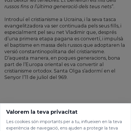
vas deixar les tenebres. Et beneiran els fills dels
russos fins a l’última generació dels teus nets
”.
Introduí el cristianisme a Ucraïna, i la seva tasca
evangelitzadora va ser continuada pels seus fills, i
especialment pel seu net Vladimir que, després
d’una primera etapa pagana es convertí, i impulsà
el baptisme en massa dels russos que adoptaren la
versió constantinopolitana del cristianisme.
D’aquesta manera, en poques generacions, bona
part de l’Europa oriental es va convertir al
cristianisme ortodox. Santa Olga s’adormí en el
Senyor l’11 de juliol del 969.
Valorem la teva privacitat
Les cookies són importants per a tu, influeixen en la teva
experiència de navegació, ens ajuden a protegir la teva