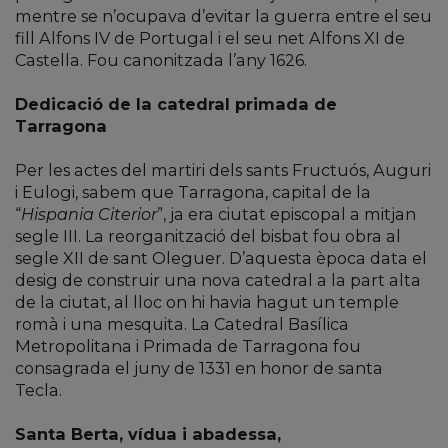
mentre se n’ocupava d’evitar la guerra entre el seu
fill Alfons IV de Portugal i el seu net Alfons XI de
Castella. Fou canonitzada l’any 1626.
Dedicació de la catedral primada de
Tarragona
Per les actes del martiri dels sants Fructuós, Auguri
i Eulogi, sabem que Tarragona, capital de la
“
Hispania Citerior
”, ja era ciutat episcopal a mitjan
segle III. La reorganització del bisbat fou obra al
segle XII de sant Oleguer. D’aquesta època data el
desig de construir una nova catedral a la part alta
de la ciutat, al lloc on hi havia hagut un temple
romà i una mesquita. La Catedral Basílica
Metropolitana i Primada de Tarragona fou
consagrada el juny de 1331 en honor de santa
Tecla.
Santa Berta, vídua i abadessa,