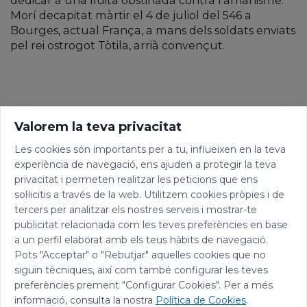
dedicar a una lluita obstinada contra l’arrianisme.
Morí decapitat màrtir el 4 de juliol del 546 a
Bourges, actual França, a mans dels soldats enviats
pel rei ostrogot Tòtila, arrià convençut.
Valorem la teva privacitat
Les cookies són importants per a tu, influeixen en la teva
experiència de navegació, ens ajuden a protegir la teva
privacitat i permeten realitzar les peticions que ens
sol·licitis a través de la web. Utilitzem cookies pròpies i de
tercers per analitzar els nostres serveis i mostrar-te
publicitat relacionada com les teves preferències en base
a un perfil elaborat amb els teus hàbits de navegació.
Pots "Acceptar" o "Rebutjar" aquelles cookies que no
siguin tècniques, així com també configurar les teves
preferències prement "Configurar Cookies". Per a més
informació, consulta la nostra
Política de Cookies
.