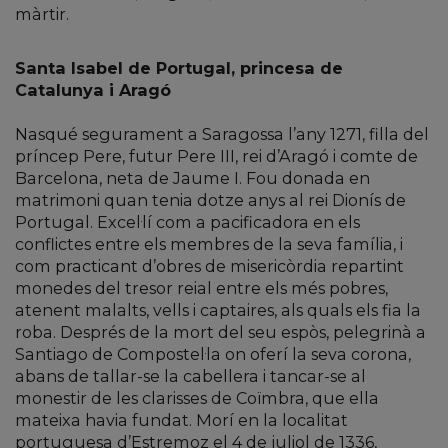
màrtir.
Santa Isabel de Portugal, princesa de
Catalunya i Aragó
Nasqué segurament a Saragossa l’any 1271, filla del
príncep Pere, futur Pere III, rei d’Aragó i comte de
Barcelona, neta de Jaume I. Fou donada en
matrimoni quan tenia dotze anys al rei Dionís de
Portugal. Excel·lí com a pacificadora en els
conflictes entre els membres de la seva família, i
com practicant d’obres de misericòrdia repartint
monedes del tresor reial entre els més pobres,
atenent malalts, vells i captaires, als quals els fia la
roba. Després de la mort del seu espòs, pelegrinà a
Santiago de Compostel·la on oferí la seva corona,
abans de tallar-se la cabellera i tancar-se al
monestir de les clarisses de Coïmbra, que ella
mateixa havia fundat. Morí en la localitat
portuguesa d’Estremoz el 4 de juliol de 1336,