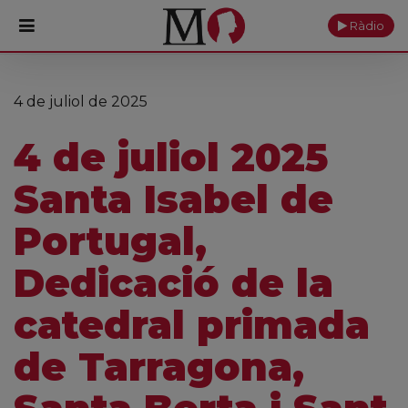
Ràdio
PORTADA
4 de juliol de 2025
Monestir
4 de juliol 2025
Cultura
Santa Isabel de
Actualitat
Portugal,
Fundació
Dedicació de la
Visita'ns
catedral primada
Ofrenes
de Tarragona,
Reserves