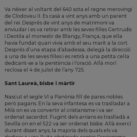
Va néixer al voltant del 640 sota el regne merovingi
de Clodoveu II. Es casà a vint anys amb un parent
del rei. Després de vint anys de matrimoni va
enviudar i es va retirar amb les seves filles Gertrudis
i Deotila al monestir de Blangy, França, que ella
havia fundat quan vivia amb el seu marit a la cort.
Després d’una etapa d’abadessa, delegà la direcció
a una de les seves filles i es retirà a una petita cel·la
dedicant-se a la penitència i l’oració. Allà morí
reclosa el 4 de juliol de l’any 725.
Sant Laureà,
bisbe i màrtir
Nascut el segle VI a Panònia fill de pares nobles
però pagans. En la seva infantesa es va traslladar a
Milà on es va convertir al cristianisme i va ser
ordenat sacerdot. Fugint dels arrians es traslladà a
Sevilla on en el 522 va ser ordenat bisbe. Allà exercí
durant disset anys, la majoria dels quals els va