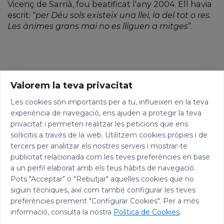
Vicenç de Sarrià, fou beatificat l'any 2004. Ell havia
escrit: “
per Déu sols existeix una llei, la del tot o res.
Les ànimes grans mai no es lliguen a mitges
”.
Valorem la teva privacitat
Les cookies són importants per a tu, influeixen en la teva
experiència de navegació, ens ajuden a protegir la teva
privacitat i permeten realitzar les peticions que ens
sol·licitis a través de la web. Utilitzem cookies pròpies i de
tercers per analitzar els nostres serveis i mostrar-te
publicitat relacionada com les teves preferències en base
a un perfil elaborat amb els teus hàbits de navegació.
Pots "Acceptar" o "Rebutjar" aquelles cookies que no
siguin tècniques, així com també configurar les teves
preferències prement "Configurar Cookies". Per a més
informació, consulta la nostra
Política de Cookies
.