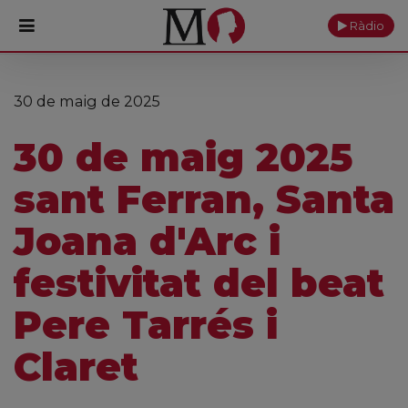
Ràdio
PORTADA
30 de maig de 2025
Monestir
30 de maig 2025
Cultura
sant Ferran, Santa
Actualitat
Joana d'Arc i
Fundació
festivitat del beat
Visita'ns
Pere Tarrés i
Ofrenes
Claret
Reserves