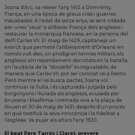
Joana d'Arc, va néixer l'any 1412 a Domrémy,
França, en una època de greus crisis i guerres
inacabades. A l'edat de setze anys, se sent cridada
per unes "
veus
" a alliberar França dels anglesos i
restaurar la monarquia francesa, en la persona del
delfí Carles VII. El maig de 1429, capitanejà un
exèrcit que permeté l'alliberament d'Orleans: en
només vuit dies, un prodigi en termes militars, els
anglesos són repetidament derrotats en la batalla,
on l’audàcia de la “
donzella
” és inigualable, de
manera que Carles VII, pot ser coronat rei a Reims.
Però mentre el rei busca pactes, Joana vol
continuar la lluita, i és capturada i jutjada pels
borgonyons i lliurada als anglesos, acusada per
bruixeria i blasfèmia i cremada viva a la plaça de
Rouen el 30 de maig de 1431, després d'un procés
en què testificà la seva innocència i la fidelitat a
l'església. Va pujar als altars l'any 1920.
El beat Pere Tarrés i Claret, prevere