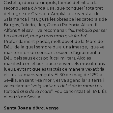
Castella, i dona un impuls, també definitiu a la
reconquesta d'Andalusia, que conquerí tota tret
del regne de Granada. Amplià la Universitat de
Salamanca i inaugurà les obres de les catedrals de
Burgos, Toledo, Lleó, Osma i Palència. Al seu fill
Alfons X el savi li va recomanar: “
fill, treballa per ser
bo i fer el bé, que ja tens amb què fer-ho
".
Profundament piadós, molt devot de la Mare de
Déu, de la qual sempre duia una imatge, i que va
mantenir en un constant esperit d'agraïment a
Déu pels seus èxits polítics i militars. Això es
manifestà en el bon tracte envers els musulmans i
jueus, evitant que es tractés de manera vexatòria
els musulmans vençuts. El 30 de maig de 1252 a
Sevilla, en sentir-se morir, es va agenollar a terra i
va exclamar: “v
aig sortir nu del si de la mare i nu
tornaré al si de la mare
”. Fou canonitzat el 1671.
És
el patró de Sevilla.
Santa Joana d'Arc, verge