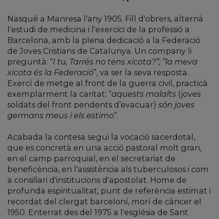
Nasqué a Manresa l'any 1905. Fill d'obrers, alternà
l'estudi de medicina i l'exercici de la professió a
Barcelona, amb la plena dedicació a la Federació
de Joves Cristians de Catalunya. Un company li
preguntà: “
I tu, Tarrés no tens xicota?”; ”la meva
xicota és la Federació
”, va ser la seva resposta.
Exercí de metge al front de la guerra civil, practicà
exemplarment la caritat: “
aquests malalts
(joves
soldats del front pendents d’evacuar)
són joves
germans meus i els estimo
”.
Acabada la contesa segui la vocació sacerdotal,
que es concretà en una acció pastoral molt gran,
en el camp parroquial, en el secretariat de
beneficència, en l'assistència als tuberculosos i com
a consiliari d'institucions d'apostolat. Home de
profunda espiritualitat, punt de referència estimat i
recordat del clergat barceloní, morí de càncer el
1950. Enterrat des del 1975 a l'església de Sant