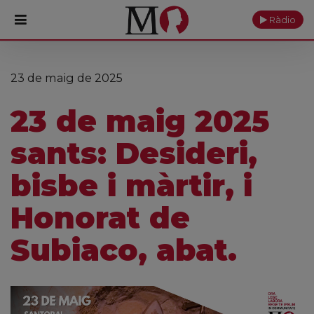
Ràdio
PORTADA
23 de maig de 2025
Monestir
23 de maig 2025
Cultura
sants: Desideri,
Actualitat
bisbe i màrtir, i
Fundació
Honorat de
Visita'ns
Subiaco, abat.
Ofrenes
Reserves