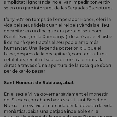
simplicitat i ignorància, no el van impedir convertir-
se en un gran intèrpret de les Sagrades Escriptures.
L’any 407, en temps de l’emperador Honori, oferí la
vida pels seus fidels quan el rei dels vàndals el feu
decapitar en un lloc que ara porta el seu nom
(Saint-Dizier, en la Xampanya), després que el bisbe
li demanà que tractés el seu poble amb més
humanitat. Una llegenda posterior
diu que el
bisbe, després de la decapitació, com tants altres
cefalòfors, recollí el seu cap i tornà a entrar a la
ciutat a través d’una apertura de la roca que s’obrí
per deixar-lo passar.
Sant Honorat de Subiaco, abat
En el segle VI, va governar sàviament el monestir
del Subiaco, on abans havia viscut sant Benet de
Núrsia. La seva vida, marcada per la devoció i la vida
monàstica, deixà una petjada indeleble en la