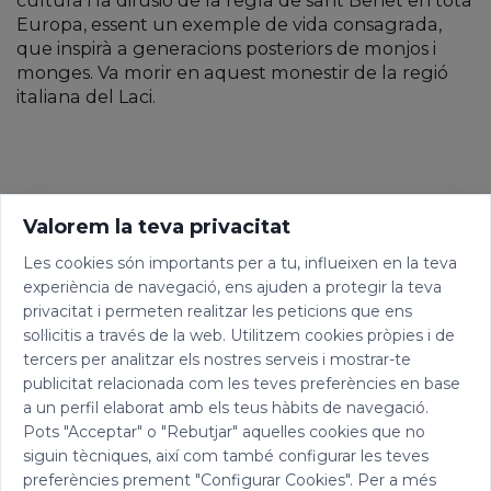
cultura i la difusió de la regla de sant Benet en tota
Europa, essent un exemple de vida consagrada,
que inspirà a generacions posteriors de monjos i
monges. Va morir en aquest monestir de la regió
italiana del Laci.
Valorem la teva privacitat
Les cookies són importants per a tu, influeixen en la teva
experiència de navegació, ens ajuden a protegir la teva
privacitat i permeten realitzar les peticions que ens
sol·licitis a través de la web. Utilitzem cookies pròpies i de
tercers per analitzar els nostres serveis i mostrar-te
publicitat relacionada com les teves preferències en base
a un perfil elaborat amb els teus hàbits de navegació.
Pots "Acceptar" o "Rebutjar" aquelles cookies que no
siguin tècniques, així com també configurar les teves
preferències prement "Configurar Cookies". Per a més